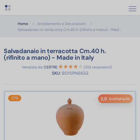
Apri menu categorie
Home
Arredamento e Decorazioni
Salvadanaio
Salvadanaio in terracotta Cm.40 h. (rifinito a mano) - Mad…
Salvadanaio in terracotta Cm.40 h.
(rifinito a mano) - Made in Italy
Venduto da
CERTRE
(513 recensioni)
SKU:
B015PN6IGG
27%
2,0
SceltaFacile