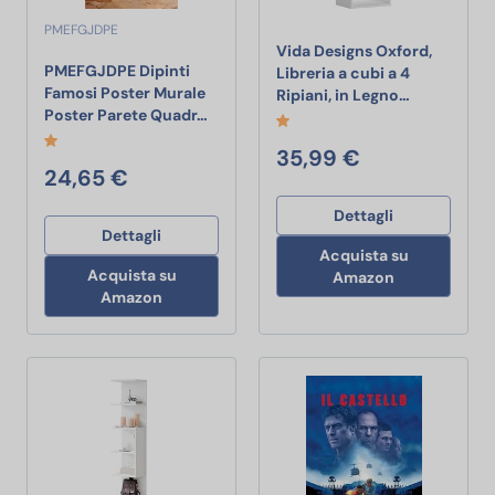
PMEFGJDPE
Vida Designs Oxford,
PMEFGJDPE Dipinti
Libreria a cubi a 4
Famosi Poster Murale
Vida Design
Ripiani, in Legno…
PMEFGJDPE Dipinti Famosi Poster Mura
Poster Parete Quadr…
35,99 €
24,65 €
Dettagli
Dettagli
Acquista su
Acquista su
Amazon
Amazon