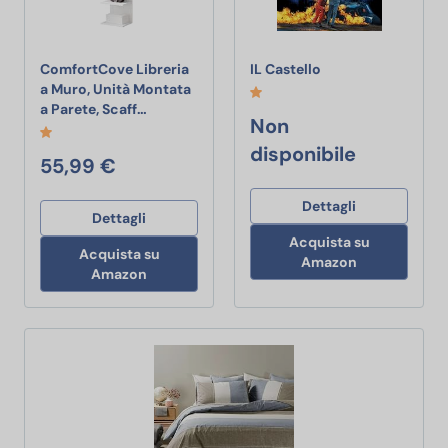
IL Castello
ComfortCove Libreria
IL Castello
a Muro, Unità Montata
ComfortCove Libreria a Muro, Unità Montata a
a Parete, Scaff…
Non
disponibile
55,99 €
Dettagli
Dettagli
Acquista su
Acquista su
Amazon
Amazon