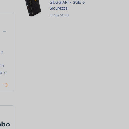
GUGGIARI - Stile e
Sicurezza
13 Apr 2026
 -
 e
mo
pre
mbo