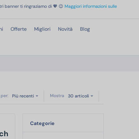
ri banner ti ringraziamo di 💖 😉
Maggiori informazioni sulle
ni
Offerte
Migliori
Novità
Blog
 per:
Mostra
Più recenti
30 articoli
Categorie
uch