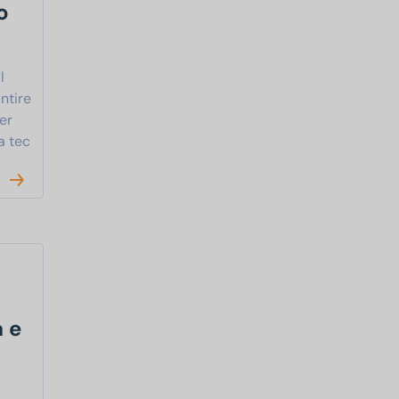
o
l
ntire
per
a tec
 e