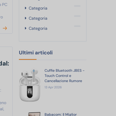
o PC
Categoria
ro
Categoria
Categoria
Ultimi articoli
al:
Cuffie Bluetooth JBES -
Touch Control e
Cancellazione Rumore
13 Apr 2026
:
ieno
al,
Babacom: Il Miglior