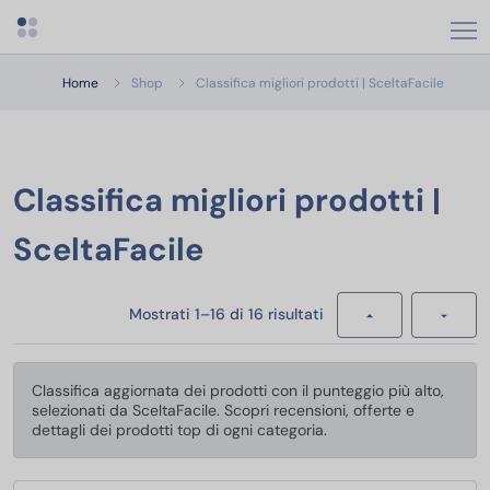
Apri menu categorie
Classifi
Home
Shop
Classifica migliori prodotti | SceltaFacile
Classifica migliori prodotti |
SceltaFacile
Mostrati 1–16 di 16 risultati
Classifica aggiornata dei prodotti con il punteggio più alto,
selezionati da SceltaFacile. Scopri recensioni, offerte e
dettagli dei prodotti top di ogni categoria.