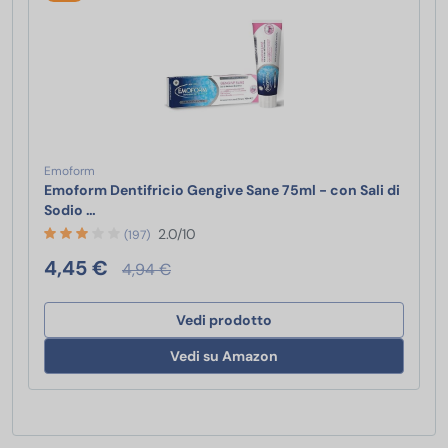
Emoform
Emoform Dentifricio Gengive Sane 75ml - con Sali di
Emoform Dentifricio Gengive Sane 75ml - con Sali di 
Sodio …
2.0/10
(197)
4,45 €
4,94 €
Vedi prodotto
Vedi su Amazon