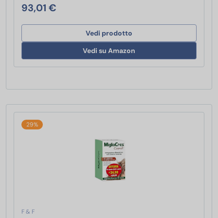
93,01 €
Vedi prodotto
Vedi su Amazon
29%
F & F