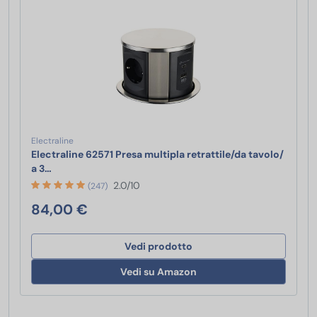
Electraline
Electraline 62571 Presa multipla retrattile/da tavolo/
Electraline 62571 Presa multipla retrattile/da tavolo/ a 
a 3…
2.0/10
(247)
84,00 €
Vedi prodotto
Vedi su Amazon