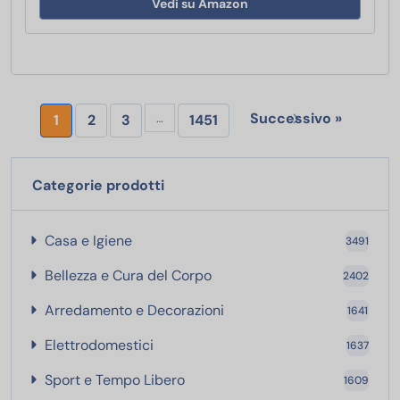
Vedi su Amazon
Successivo »
…
1
2
3
1451
Categorie prodotti
Casa e Igiene
Casa e Igiene
3491
Bellezza e Cura del Corpo
Bellezza e Cura del Corpo
2402
Arredamento e Decorazion
Arredamento e Decorazioni
1641
Elettrodomestici
Elettrodomestici
1637
Sport e Tempo Libero
Sport e Tempo Libero
1609