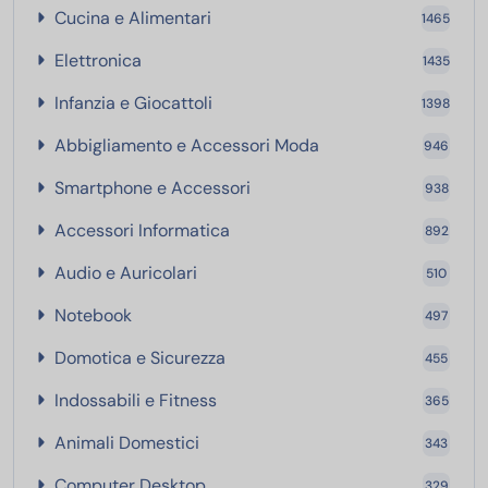
Cucina e Alimentari
Cucina e Alimentari
1465
Elettronica
Elettronica
1435
Infanzia e Giocattoli
Infanzia e Giocattoli
1398
Abbigliamento e Acc
Abbigliamento e Accessori Moda
946
Smartphone e Accessori
Smartphone e Accessori
938
Accessori Informatica
Accessori Informatica
892
Audio e Auricolari
Audio e Auricolari
510
Notebook
Notebook
497
Domotica e Sicurezza
Domotica e Sicurezza
455
Indossabili e Fitness
Indossabili e Fitness
365
Animali Domestici
Animali Domestici
343
Computer Desktop
Computer Desktop
329