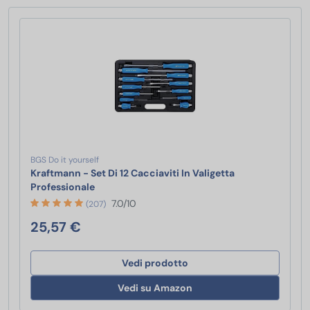
BGS Do it yourself
Kraftmann - Set Di 12 Cacciaviti In Valigetta
Kraftmann - Set Di 12 Cacciaviti In Valigetta P
Professionale
7.0/10
(207)
25,57 €
Vedi prodotto
Vedi su Amazon