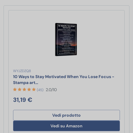
WYJZDZQ8
10 Ways to Stay Motivated When You Lose Focus -
10 Ways to Stay Motivated When You Lose Focus 
Stampa art…
2.0/10
(45)
31,19 €
Vedi prodotto
Vedi su Amazon