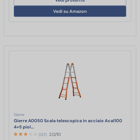
Vedi prodotto
Vedi su Amazon
Gierre
Gierre A0050 Scala telescopica in acciaio Acal100
Gierre A0050 Scala telescopica in acciaio Acal100
4+5 piol…
2.0/10
(137)