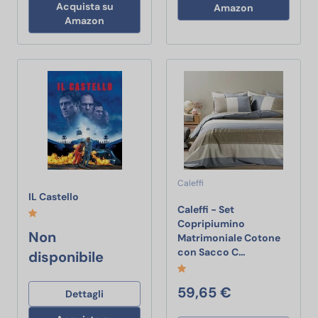
Acquista su
Amazon
Amazon
Caleffi
IL Castello
IL Castello
Caleffi - Set
Copripiumino
Non
Matrimoniale Cotone
Caleffi - Set 
con Sacco C…
disponibile
59,65 €
Dettagli