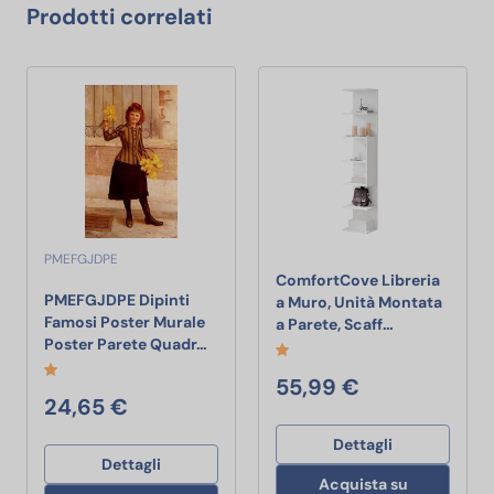
Prodotti correlati
PMEFGJDPE
ComfortCove Libreria
PMEFGJDPE Dipinti
a Muro, Unità Montata
Famosi Poster Murale
ComfortCove L
a Parete, Scaff…
PMEFGJDPE Dipinti Famosi Poster Mura
Poster Parete Quadr…
55,99 €
24,65 €
Dettagli
Dettagli
Acquista su