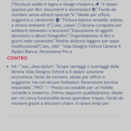
["Struttura solida in legno e design moderno 🪵","4 ripiani
spaziosi per libri, documenti e decorazioni 📚","Facile da
montare senza attrezzi speciali 🔧","Ideale per ufficio,
soggiorno e camerette 🏠","Finitura bianca versatile, adatta
a diversi ambienti 🎨"],"use_cases": ["Libreria compatta per
ambienti domestici o lavorativi","Esposizione di oggetti
decorativi e album fotografici","Organizzazione di libri e
giochi nelle camerette","Mobile divisorio leggero per spazi
multifunzionali"],"seo_title": "Vida Designs Oxford Libreria 4
Ripiani Bianca, Recensione Pro e
CONTRO
h4>","seo_description": "Scopri vantaggi e svantaggi della
libreria Vida Designs Oxford a 4 ripiani: soluzione
economica, facile da montare, ideale per ufficio e
soggiorno, ma con alcune limitazioni. Recensione tecnica
imparziale.","PRO": "✅ Prezzo accessibile per un mobile
versatile e moderno. Ottimo rapporto qualità/prezzo, ideale
per chi cerca funzionalità senza spendere troppo. Facile da
montare grazie a istruzioni chiare. 4 ripiani ampi per