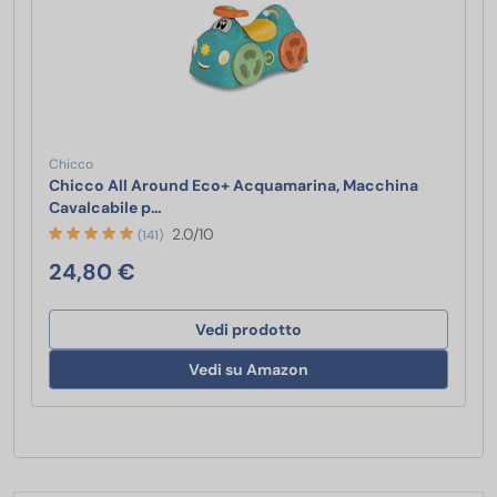
Chicco
Chicco All Around Eco+ Acquamarina, Macchina
Chicco All Around Eco+ Acquamarina, Macch
Cavalcabile p…
2.0/10
(141)
24,80 €
Vedi prodotto
Vedi su Amazon