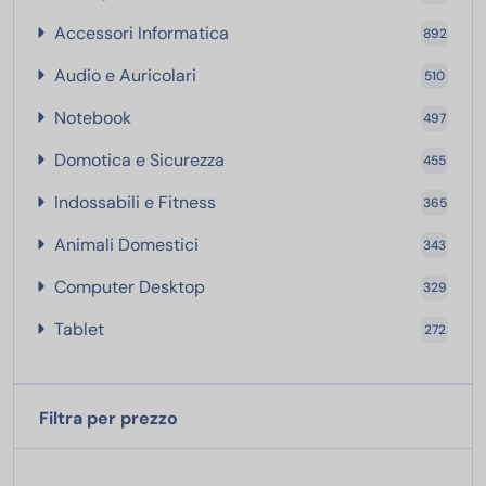
Accessori Informatica
Accessori Informatica
892
Audio e Auricolari
Audio e Auricolari
510
Notebook
Notebook
497
Domotica e Sicurezza
Domotica e Sicurezza
455
Indossabili e Fitness
Indossabili e Fitness
365
Animali Domestici
Animali Domestici
343
Computer Desktop
Computer Desktop
329
Tablet
Tablet
272
Filtra per prezzo