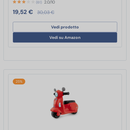
2.0/10
(61)
19,52 €
30,03 €
Vedi prodotto
Vedi su Amazon
25%