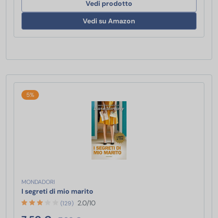
Vedi prodotto
Vedi su Amazon
5%
MONDADORI
I segreti di mio marito
I segreti di mio marito
2.0/10
(129)