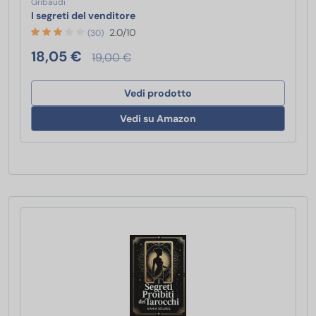
Gribaudi
I segreti del venditore
I segreti del venditore
2.0/10
(30)
18,05 €
19,00 €
Vedi prodotto
Vedi su Amazon