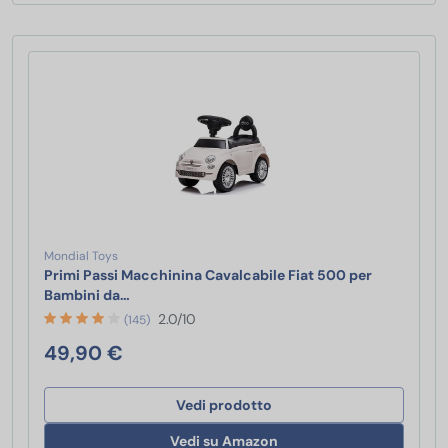
Mondial Toys
Primi Passi Macchinina Cavalcabile Fiat 500 per
Primi Passi Macchinina Cavalcabile Fiat 500 p
Bambini da…
2.0/10
(145)
49,90 €
Vedi prodotto
Vedi su Amazon