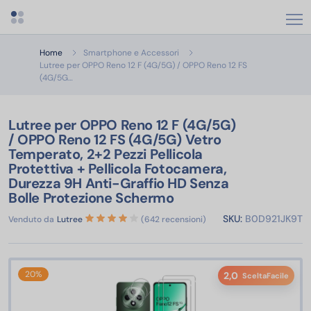
Apri menu categorie
Home
Smartphone e Accessori
Lutree per OPPO Reno 12 F (4G/5G) / OPPO Reno 12 FS
Lutree per OPPO Reno 12 F (4G/5G) / OPPO Reno 12 FS (4G/5G)
(4G/5G…
Lutree per OPPO Reno 12 F (4G/5G)
/ OPPO Reno 12 FS (4G/5G) Vetro
Temperato, 2+2 Pezzi Pellicola
Protettiva + Pellicola Fotocamera,
Durezza 9H Anti-Graffio HD Senza
Bolle Protezione Schermo
SKU:
B0D921JK9T
Venduto da
Lutree
(642 recensioni)
20%
2,0
SceltaFacile