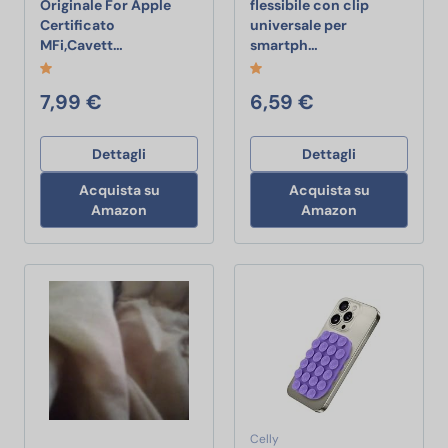
Originale For Apple
flessibile con clip
Certificato
universale per
Cavo For IPhone Originale For Apple Certificato
Retoo Treppiede fle
MFi,Cavett…
smartph…
7,99 €
6,59 €
Dettagli
Dettagli
Acquista su
Acquista su
Amazon
Amazon
Celly