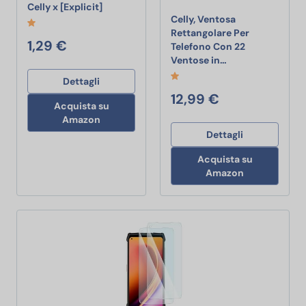
Celly x [Explicit]
Celly x [Explicit]
Celly, Ventosa
Rettangolare Per
1,29 €
Telefono Con 22
Celly, Ventosa Re
Ventose in…
Dettagli
12,99 €
Acquista su
Amazon
Dettagli
Acquista su
Amazon