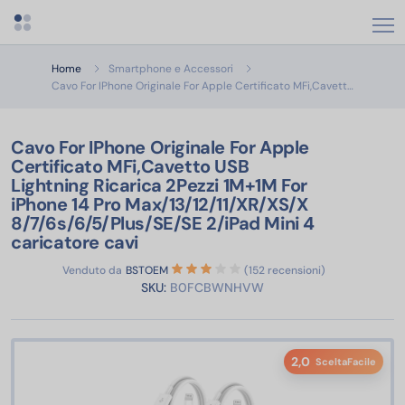
Apri menu categorie
Home
Smartphone e Accessori
Cavo For I
Cavo For IPhone Originale For Apple Certificato MFi,Cavett…
Cavo For IPhone Originale For Apple
Certificato MFi,Cavetto USB
Lightning Ricarica 2Pezzi 1M+1M For
iPhone 14 Pro Max/13/12/11/XR/XS/X
8/7/6s/6/5/Plus/SE/SE 2/iPad Mini 4
caricatore cavi
Venduto da
BSTOEM
(152 recensioni)
SKU:
B0FCBWNHVW
2,0
SceltaFacile