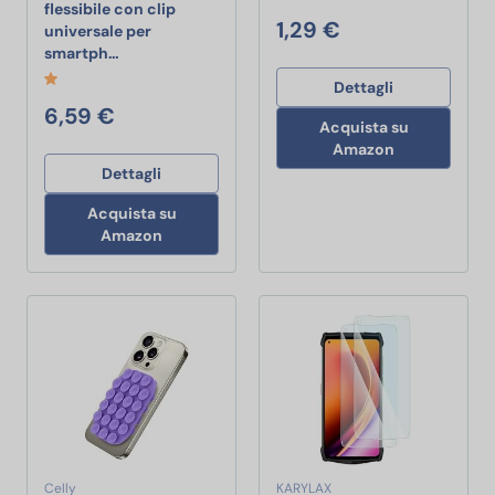
flessibile con clip
1,29 €
universale per
Retoo Treppiede flessibile con clip universale pe
smartph…
Dettagli
6,59 €
Acquista su
Amazon
Dettagli
Acquista su
Amazon
Celly
KARYLAX