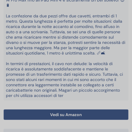
14 Pro Max fino all’iPad Mini 4 è sicuramente un bel sollievo! 😌
🔋
La confezione da due pezzi offre due cavetti, entrambi di 1
metro. Questa lunghezza è perfetta per molte situazioni: dalla
ricarica durante la notte accanto al comodino, fino all'uso in
auto o a una scrivania. Tuttavia, se sei una di quelle persone
che ama ricaricare mentre si distende comodamente sul
divano o si muove per la stanza, potresti sentire la necessità di
una lunghezza maggiore. Ma per la maggior parte delle
situazioni quotidiane, 1 metro è un'ottima scelta. 📏🛋️
In termini di prestazioni, il cavo non delude: la velocità di
ricarica è assolutamente soddisfacente e mantiene le
promesse di un trasferimento dati rapido e sicuro. Tuttavia, ci
sono stati alcuni rari momenti in cui mi sono accorto che il
connettore era leggermente instabile se collegato a certi
caricabatterie non originali. Magari un piccolo accorgimento
per chi utilizza accessori di ter
Vedi su Amazon