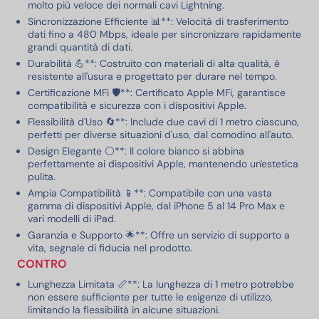
molto più veloce dei normali cavi Lightning.
Sincronizzazione Efficiente 📊**: Velocità di trasferimento
dati fino a 480 Mbps, ideale per sincronizzare rapidamente
grandi quantità di dati.
Durabilità 💪**: Costruito con materiali di alta qualità, è
resistente all'usura e progettato per durare nel tempo.
Certificazione MFi 🛡️**: Certificato Apple MFi, garantisce
compatibilità e sicurezza con i dispositivi Apple.
Flessibilità d'Uso 🔄**: Include due cavi di 1 metro ciascuno,
perfetti per diverse situazioni d'uso, dal comodino all'auto.
Design Elegante ⚪**: Il colore bianco si abbina
perfettamente ai dispositivi Apple, mantenendo un'estetica
pulita.
Ampia Compatibilità 📱**: Compatibile con una vasta
gamma di dispositivi Apple, dal iPhone 5 al 14 Pro Max e
vari modelli di iPad.
Garanzia e Supporto 🌟**: Offre un servizio di supporto a
vita, segnale di fiducia nel prodotto.
CONTRO
Lunghezza Limitata 📏**: La lunghezza di 1 metro potrebbe
non essere sufficiente per tutte le esigenze di utilizzo,
limitando la flessibilità in alcune situazioni.