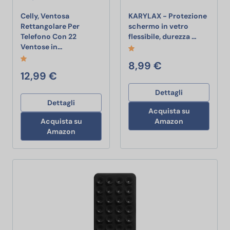
Celly, Ventosa
KARYLAX - Protezione
Rettangolare Per
schermo in vetro
KARYLAX -
Telefono Con 22
flessibile, durezza …
Celly, Ventosa Rettangolare Per Telefono Con 22 
Ventose in…
8,99 €
12,99 €
Dettagli
Dettagli
Acquista su
Acquista su
Amazon
Amazon