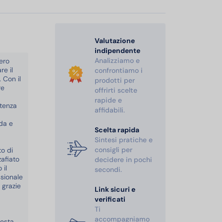
Valutazione
indipendente
Analizziamo e
ero
re il
confrontiamo i
 Con il
prodotti per
re
offrirti scelte
rapide e
otenza
affidabili.
ida e
Scelta rapida
Sintesi pratiche e
consigli per
o di
afiato
decidere in pochi
 il
secondi.
ssionale
 grazie
Link sicuri e
verificati
Ti
accompagniamo
festa