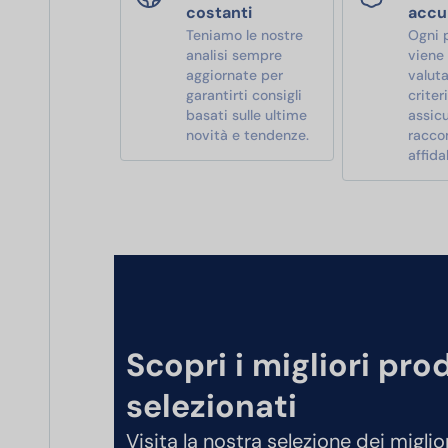
costanti
accu
Teniamo le nostre
Ogni 
analisi sempre
viene
aggiornate per
valut
garantirti consigli
criter
basati sulle ultime
assic
novità e tendenze.
racco
affidab
Scopri i migliori pro
selezionati
Visita la nostra selezione dei miglio