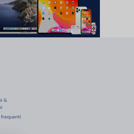
e
ni &
ni
frequenti