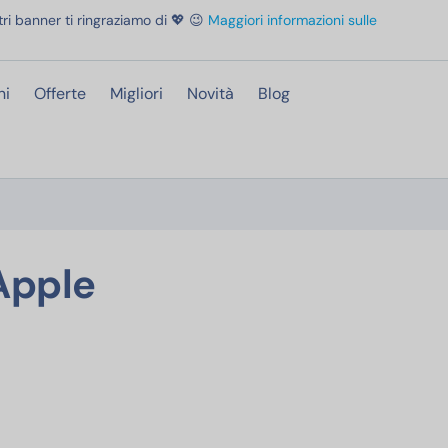
ri banner ti ringraziamo di 💖 😉
Maggiori informazioni sulle
ni
Offerte
Migliori
Novità
Blog
er Apple Intelligence, con chip A18, un’autonomia grandiosa, fotocamera Fusion 
Apple