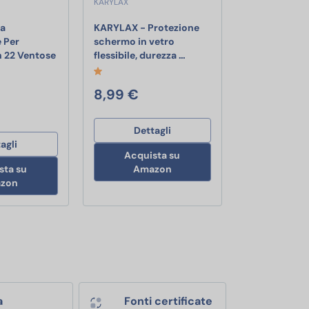
KARYLAX
sa
KARYLAX - Protezione
 Per
schermo in vetro
zzi 1M+1M For iPhone 14 Pro Max/13/12/11/XR/XS/X 8/7/6s/6/5/Plus/
artphone, fotocamera, action cam, octopus, treppiedi universale p
KARYLAX - Protezione scher
n 22 Ventose
flessibile, durezza …
ntosa Rettangolare Per Telefono Con 22 Ventose in Silicone, Support
8,99 €
Dettagli
agli
Acquista su
sta su
Amazon
zon
a
Fonti certificate