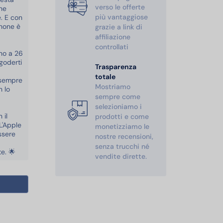
verso le offerte
che
più vantaggiose
. E con
Phone è
grazie a link di
affiliazione
controllati
ino a 26
goderti
Trasparenza
totale
i sempre
Mostriamo
n lo
sempre come
selezioniamo i
 il
prodotti e come
L'Apple
monetizziamo le
ssere
nostre recensioni,
senza trucchi né
e. 🌟
vendite dirette.