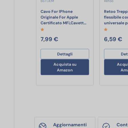
BSTOEM
Retoo
Cavo For IPhone
Retoo Trepp
Originale For Apple
flessibile co
Cavo For IPhone Origi
Certificato MFi,Cavett…
universale 
7,99 €
6,59 €
Dettagli
Det
Acquista su
Acqui
Amazon
Am
Aggiornamenti
Contr