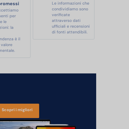
romessi
Le informazioni che
condividiamo sono
ccettiamo
verificate
enti per
attraverso dati
e le
ufficiali e recensioni
ioni: la
di fonti attendibili.
ndenza è il
 valore
mentale.
Scopri i migliori