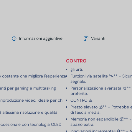
Informazioni aggiuntive
Varianti
CONTRO
gli urti.
e costante che migliora l'esperienza
Funzioni via satellite 🛰️** - Si
segnale.
enti per gaming e multitasking
Personalizzazione avanzata 🎨*
preferite.
 riproduzione video, ideale per chi
CONTRO ⚠️
Prezzo elevato 💰** - Potrebbe 
ltissima risoluzione e qualità
di fascia media.
Memoria non espandibile 📦** - L
 eccezionale con tecnologia OLED
spazio extra.
Innovazioni incrementali 🔄** - 