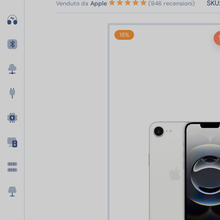
SKU
Venduto da
Apple
(946 recensioni)
18%