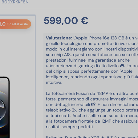
:
B0DXRKKF8N
599,00 €
1,0
SceltaFacile
Valutazione:
L'Apple iPhone 16e 128 GB è un v
gioiello tecnologico che promette di rivoluziona
modo in cui interagiamo con i nostri dispositivi.
suo chip A18, questo smartphone non solo off
prestazioni fulminee, ma garantisce anche
un'esperienza di gaming di alto livello 🎮. La p
del chip si sposa perfettamente con l'Apple
Intelligence, rendendo ogni operazione più flu
intuitiva.
La fotocamera Fusion da 48MP è un altro punt
forza, permettendo di catturare immagini mozz
con dettagli incredibili 📸. E non dimentichiamo
teleobiettivo 2x, che aggiunge un tocco profe
ai tuoi scatti. Anche i selfie non sono da meno,
alla fotocamera frontale da 12MP che assicura
risultati sempre perfetti.
Il display Super Retina XDR da 6,1'' è una vera 