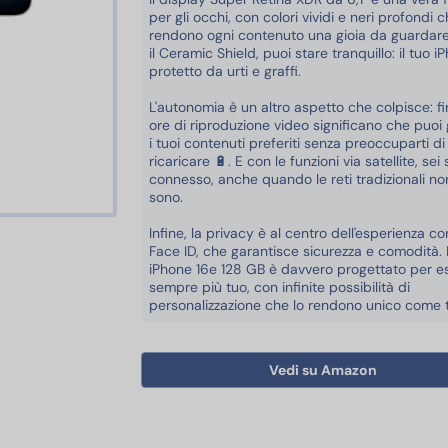
per gli occhi, con colori vividi e neri profondi 
rendono ogni contenuto una gioia da guardare
il Ceramic Shield, puoi stare tranquillo: il tuo i
protetto da urti e graffi.
L'autonomia è un altro aspetto che colpisce: f
ore di riproduzione video significano che puoi 
i tuoi contenuti preferiti senza preoccuparti di
ricaricare 🔋. E con le funzioni via satellite, se
connesso, anche quando le reti tradizionali no
sono.
Infine, la privacy è al centro dell'esperienza con
Accessori
Face ID, che garantisce sicurezza e comodità. 
iPhone 16e 128 GB è davvero progettato per e
sempre più tuo, con infinite possibilità di
personalizzazione che lo rendono unico come t
Vedi su Amazon