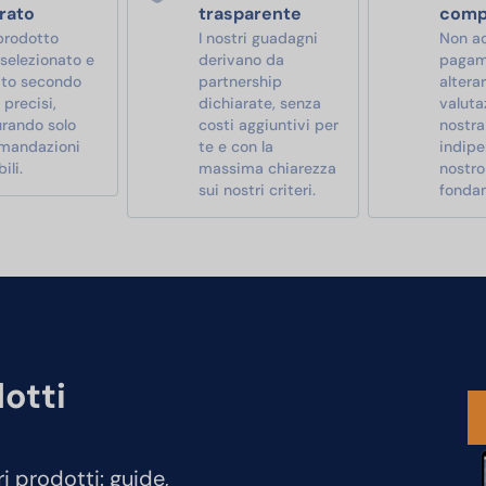
rato
trasparente
comp
prodotto
I nostri guadagni
Non a
 selezionato e
derivano da
pagam
ato secondo
partnership
alterar
i precisi,
dichiarate, senza
valutaz
urando solo
costi aggiuntivi per
nostra
mandazioni
te e con la
indipe
ili.
massima chiarezza
nostro
sui nostri criteri.
fonda
dotti
ri prodotti: guide,