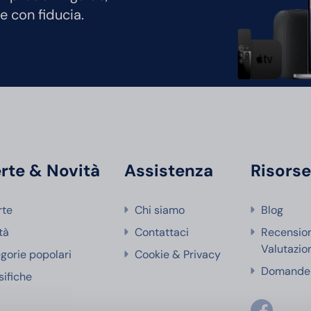
e con fiducia.
rte & Novità
Assistenza
Risors
rte
Chi siamo
Blog
tà
Contattaci
Recensio
Valutazio
gorie popolari
Cookie & Privacy
Domande 
sifiche