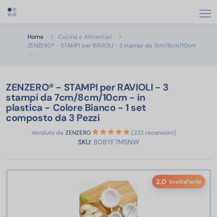
Apri menu categorie
Home
Cucina e Alimentari
ZENZERO® - STAMPI per RAVIOLI - 3 stampi da 7cm/8cm/10cm
ZENZERO® - STAMPI per RAVIOLI - 3 stampi da 7cm/8cm/10cm - in pl
-…
ZENZERO® - STAMPI per RAVIOLI - 3
stampi da 7cm/8cm/10cm - in
plastica - Colore Bianco - 1 set
composto da 3 Pezzi
Venduto da
ZENZERO
(232 recensioni)
SKU:
B0BYF7MSNW
2,0
SceltaFacile