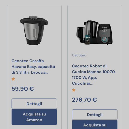
Cecotec
Cecotec Caraffa
Cecotec Robot di
Havana Easy, capacità
Cucina Mambo 10070.
Cecotec Caraffa Havana Easy, capacità di
di 3,3 litri, brocca…
1700 W, App,
Cecotec Robot di C
Cucchiai…
59,90 €
276,70 €
Dettagli
Acquista su
Dettagli
Amazon
Acquista su