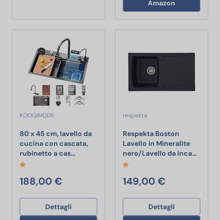
Amazon
KOOGIMDDR
respekta
80 x 45 cm, lavello da
Respekta Boston
cucina con cascata,
Lavello in Mineralite
80 x 45 cm, lavello da cucina con cascata, 
Respekt
rubinetto a cas…
nero/Lavello da inca…
188,00 €
149,00 €
Dettagli
Dettagli