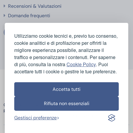
Recensioni & Valutazioni
Domande frequenti
Utilizziamo cookie tecnici e, previo tuo consenso,
cookie analitici e di profilazione per offrirti la
migliore esperienza possibile, analizzare il
traffico e personalizzare i contenuti. Per saperne
di più, consulta la nostra
Cookie Policy
. Puoi
accettare tutti i cookie o gestire le tue preferenze.
Accetta tutti
Rifiuta non essenziali
Categorie
Casa e Igiene
Bellezza e Cura del Corpo
popolari
Elettrodomestici
Sport e Tempo Libero
Elettronica
Infanzia e Giocattoli
Gestisci preferenze