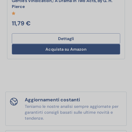
Gertie's Vindication,: A Drama In Two Acts, by G. H.
Gertie's Vindication,: A Drama In Two Acts, by G. H. Pi
Pierce
11,79 €
Dettagli
Acquista su Amazon
Aggiornamenti costanti
Teniamo le nostre analisi sempre aggiornate per
garantirti consigli basati sulle ultime novità e
tendenze.