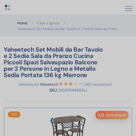
Apri menu categorie
Home
Casa e Igiene
Yaheetech
Yaheetech Set Mobili da Bar Tavolo e 2 Sedie Sala da Pranz…
Yaheetech Set Mobili da Bar Tavolo
e 2 Sedie Sala da Pranzo Cucina
Piccoli Spazi Salvaspazio Balcone
per 2 Persone in Legno e Metallo
Sedia Portata 136 kg Marrone
Venduto da
Yaheetech
(482 recensioni)
SKU:
B09PDMX6NJ
10%
2,0
SceltaFacile