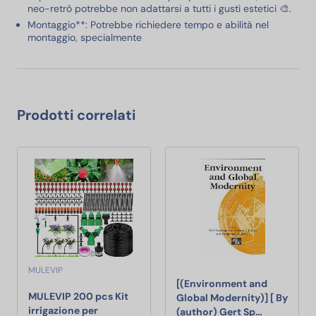
neo-retrò potrebbe non adattarsi a tutti i gusti estetici 🎨.
Montaggio**: Potrebbe richiedere tempo e abilità nel
montaggio, specialmente
Prodotti correlati
MULEVIP
[(Environment and
MULEVIP 200 pcs Kit
Global Modernity)] [ By
irrigazione per
[(Environme
(author) Gert Sp…