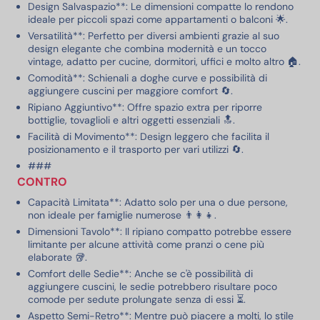
Design Salvaspazio**: Le dimensioni compatte lo rendono
ideale per piccoli spazi come appartamenti o balconi 🌟.
Versatilità**: Perfetto per diversi ambienti grazie al suo
design elegante che combina modernità e un tocco
vintage, adatto per cucine, dormitori, uffici e molto altro 🏠.
Comodità**: Schienali a doghe curve e possibilità di
aggiungere cuscini per maggiore comfort 🔄.
Ripiano Aggiuntivo**: Offre spazio extra per riporre
bottiglie, tovaglioli e altri oggetti essenziali 🔝.
Facilità di Movimento**: Design leggero che facilita il
posizionamento e il trasporto per vari utilizzi 🔄.
###
CONTRO
Capacità Limitata**: Adatto solo per una o due persone,
non ideale per famiglie numerose 👨‍👩‍👧.
Dimensioni Tavolo**: Il ripiano compatto potrebbe essere
limitante per alcune attività come pranzi o cene più
elaborate 🥡.
Comfort delle Sedie**: Anche se c'è possibilità di
aggiungere cuscini, le sedie potrebbero risultare poco
comode per sedute prolungate senza di essi ⏳.
Aspetto Semi-Retro**: Mentre può piacere a molti, lo stile