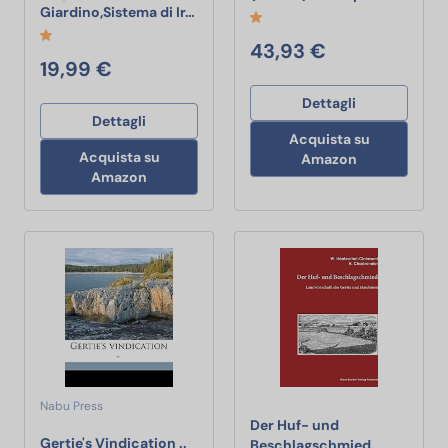
MULEVIP 200 pcs Kit irrigazione per G
Giardino,Sistema di Ir…
43,93 €
19,99 €
Dettagli
Dettagli
Acquista su
Acquista su
Amazon
Amazon
Nabu Press
Der Huf- und
Gertie's Vindication ..
Gertie's Vindication ..
Beschlagschmied.