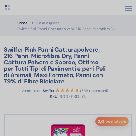
Apri menu categorie
Home
Casa e Igiene
Swiffer Pin
Swiffer Pink Panni Catturapolvere, 216 Panni Microfibra Dr…
Swiffer Pink Panni Catturapolvere,
216 Panni Microfibra Dry, Panni
Cattura Polvere e Sporco, Ottimo
per Tutti Tipi di Pavimenti e per i Peli
di Animali, Maxi Formato, Panni con
79% di Fibre Riciclate
Venduto da
Swiffer
(859 recensioni)
SKU:
B0D49XDLYL
2,0
SceltaFacile