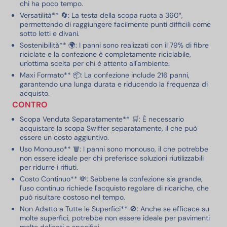
chi ha poco tempo.
Versatilità** 🔄: La testa della scopa ruota a 360°,
permettendo di raggiungere facilmente punti difficili come
sotto letti e divani.
Sostenibilità** 🌍: I panni sono realizzati con il 79% di fibre
riciclate e la confezione è completamente riciclabile,
un'ottima scelta per chi è attento all'ambiente.
Maxi Formato** 📦: La confezione include 216 panni,
garantendo una lunga durata e riducendo la frequenza di
acquisto.
CONTRO
Scopa Venduta Separatamente** 🛒: È necessario
acquistare la scopa Swiffer separatamente, il che può
essere un costo aggiuntivo.
Uso Monouso** 🗑️: I panni sono monouso, il che potrebbe
non essere ideale per chi preferisce soluzioni riutilizzabili
per ridurre i rifiuti.
Costo Continuo** 💸: Sebbene la confezione sia grande,
l'uso continuo richiede l'acquisto regolare di ricariche, che
può risultare costoso nel tempo.
Non Adatto a Tutte le Superfici** 🚫: Anche se efficace su
molte superfici, potrebbe non essere ideale per pavimenti
molto delicati o specifici