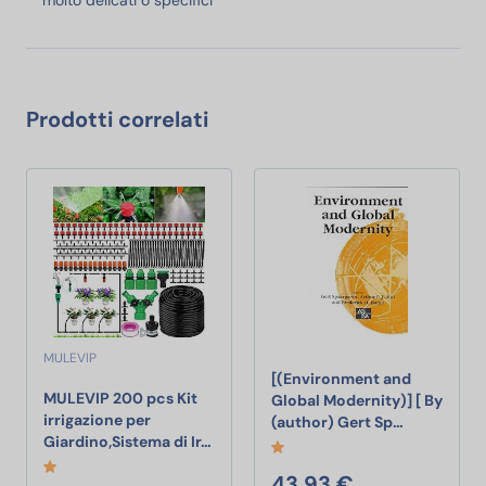
Prodotti correlati
MULEVIP
[(Environment and
MULEVIP 200 pcs Kit
Global Modernity)] [ By
irrigazione per
[(Environme
(author) Gert Sp…
MULEVIP 200 pcs Kit irrigazione per G
Giardino,Sistema di Ir…
43,93 €