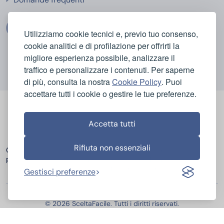
Utilizziamo cookie tecnici e, previo tuo consenso,
cookie analitici e di profilazione per offrirti la
migliore esperienza possibile, analizzare il
traffico e personalizzare i contenuti. Per saperne
di più, consulta la nostra
Cookie Policy
. Puoi
accettare tutti i cookie o gestire le tue preferenze.
Accetta tutti
Rifiuta non essenziali
Categorie
Casa e Igiene
Bellezza e Cura del Corpo
popolari
Elettrodomestici
Sport e Tempo Libero
Elettronica
Infanzia e Giocattoli
Gestisci preferenze
© 2026 SceltaFacile. Tutti i diritti riservati.
Miglior Hosting Italiano
Miglior Fornitore Energia e Gas