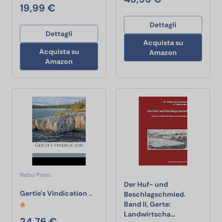
19,99 €
Dettagli
Dettagli
Acquista su
Acquista su
Amazon
Amazon
Nabu Press
Der Huf- und
Gertie's Vindication ..
Gertie's Vindication ..
Beschlagschmied.
Band II, Gerte:
Der Huf- und 
Landwirtscha…
24,76 €