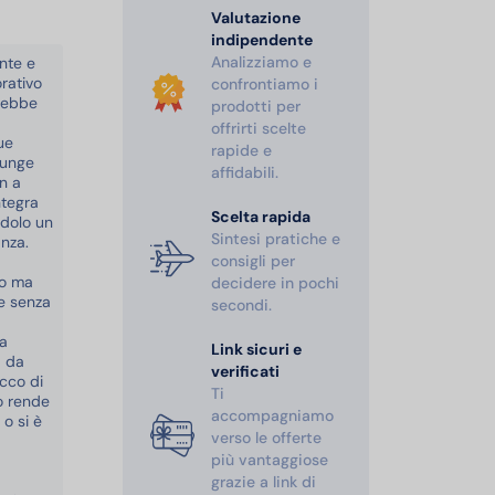
Valutazione
indipendente
Analizziamo e
nte e
rativo
confrontiamo i
trebbe
prodotti per
offrirti scelte
ue
rapide e
iunge
affidabili.
gn a
ntegra
Scelta rapida
dolo un
Sintesi pratiche e
nza.
consigli per
to ma
decidere in pochi
re senza
secondi.
sa
Link sicuri e
a da
verificati
occo di
Ti
lo rende
accompagniamo
o si è
verso le offerte
più vantaggiose
grazie a link di