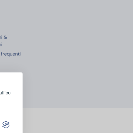
e
ni &
ni
frequenti
affico