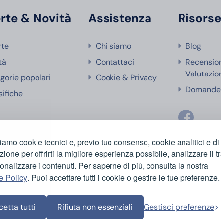
rte & Novità
Assistenza
Risors
rte
Chi siamo
Blog
tà
Contattaci
Recensio
Valutazio
gorie popolari
Cookie & Privacy
Domande 
sifiche
ziamo cookie tecnici e, previo tuo consenso, cookie analitici e di
azione per offrirti la migliore esperienza possibile, analizzare il tr
onalizzare i contenuti. Per saperne di più, consulta la nostra
e Policy
. Puoi accettare tutti i cookie o gestire le tue preferenze.
etta tutti
Rifiuta non essenziali
Gestisci preferenze