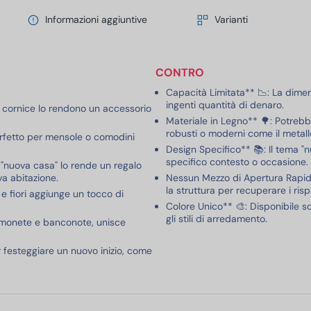
Informazioni aggiuntive
Varianti
CONTRO
Capacità Limitata** 📉: La dimen
ingenti quantità di denaro.
 a cornice lo rendono un accessorio
Materiale in Legno** 🌳: Potrebb
robusti o moderni come il metallo
rfetto per mensole o comodini
Design Specifico** 📚: Il tema "n
specifico contesto o occasione.
 "nuova casa" lo rende un regalo
va abitazione.
Nessun Mezzo di Apertura Rapid
la struttura per recuperare i ri
a e fiori aggiunge un tocco di
Colore Unico** 🎨: Disponibile so
gli stili di arredamento.
r monete e banconote, unisce
r festeggiare un nuovo inizio, come