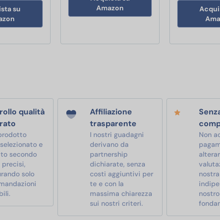
Amazon
sta su
Acqui
azon
Ama
ollo qualità
Affiliazione
Senz
rato
trasparente
comp
prodotto
I nostri guadagni
Non a
 selezionato e
derivano da
pagam
ato secondo
partnership
alterar
i precisi,
dichiarate, senza
valutaz
urando solo
costi aggiuntivi per
nostra
mandazioni
te e con la
indipe
ili.
massima chiarezza
nostro
sui nostri criteri.
fonda