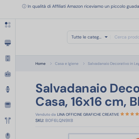
Apri menu categorie
ⓘ In qualità di Affiliati Amazon riceviamo un piccolo guada
Tutte le categorie
Home
Casa e Igiene
Salvadanaio Decorativo in L
Salvadanaio Deco
Casa, 16x16 cm, B
Venduto da
LINA OFFICINE GRAFICHE CREATIVE
SKU:
B0F6LQN9XB