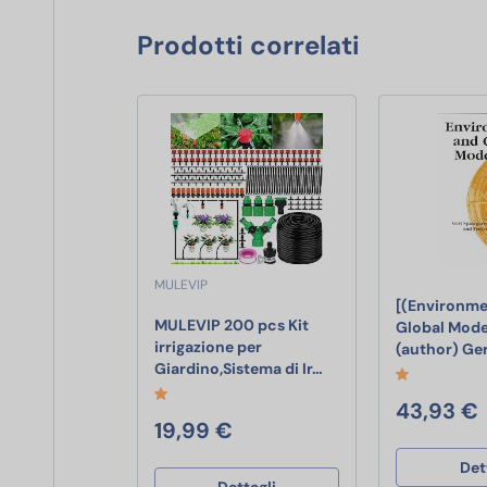
Prodotti correlati
MULEVIP
[(Environme
MULEVIP 200 pcs Kit
Global Moder
irrigazione per
(author) Ge
MULEVIP 200 pcs Kit ir
Giardino,Sistema di Ir…
43,93 €
19,99 €
Det
Dettagli