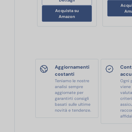
Acqui
Acquista su
Am
Amazon
Aggiornamenti
Contr
costanti
accu
Teniamo le nostre
Ogni 
analisi sempre
viene
aggiornate per
valut
garantirti consigli
criter
basati sulle ultime
assic
novità e tendenze.
racco
affidab