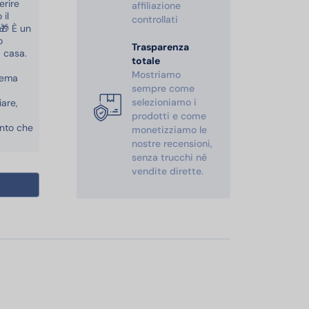
erire
affiliazione
il
controllati
 🎁 È un
o
Trasparenza
 casa.
totale
Mostriamo
 Tema
sempre come
selezioniamo i
iare,
prodotti e come
ento che
monetizziamo le
nostre recensioni,
senza trucchi né
vendite dirette.