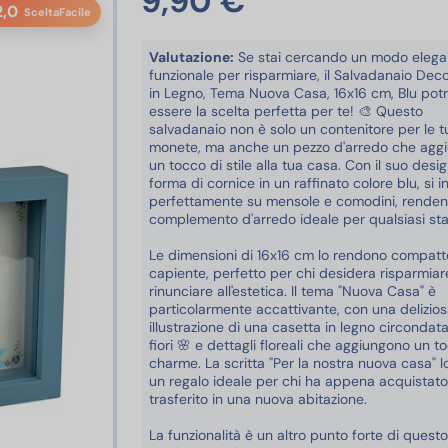
9,90 €
2,0
SceltaFacile
Valutazione:
Se stai cercando un modo elega
funzionale per risparmiare, il Salvadanaio Deco
in Legno, Tema Nuova Casa, 16x16 cm, Blu po
essere la scelta perfetta per te! 🎨 Questo
salvadanaio non è solo un contenitore per le t
monete, ma anche un pezzo d'arredo che agg
un tocco di stile alla tua casa. Con il suo desi
forma di cornice in un raffinato colore blu, si i
perfettamente su mensole e comodini, renden
complemento d'arredo ideale per qualsiasi sta
Le dimensioni di 16x16 cm lo rendono compat
capiente, perfetto per chi desidera risparmia
rinunciare all'estetica. Il tema "Nuova Casa" è
particolarmente accattivante, con una delizio
illustrazione di una casetta in legno circondat
fiori 🌸 e dettagli floreali che aggiungono un t
charme. La scritta "Per la nostra nuova casa" 
un regalo ideale per chi ha appena acquistato 
trasferito in una nuova abitazione.
La funzionalità è un altro punto forte di questo