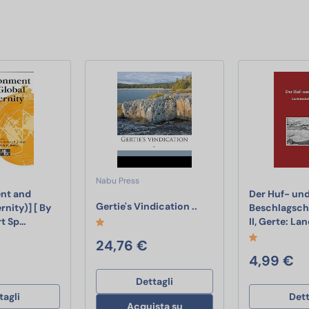
Nabu Press
nt and
Der Huf- un
Gertie's Vindication ..
Gertie's Vindication ..
nity)] [ By
Beschlagsch
[(Environment and Global Modernity)] [ By (author) Gert Spaar
rt Sp…
II, Gerte: L
rigazione per Giardino,Sistema di Irrigazione da Giardino,Drip Irri
24,76 €
4,99 €
Dettagli
tagli
Dett
Acquista su