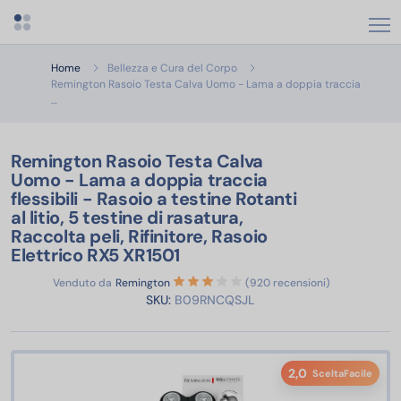
Apri menu categorie
Home
Bellezza e Cura del Corpo
Remington Rasoio Testa Calva Uomo - Lama a doppia traccia
Remington Rasoio Testa Calva Uomo - Lama a doppia traccia flessibili - 
…
Remington Rasoio Testa Calva
Uomo - Lama a doppia traccia
flessibili - Rasoio a testine Rotanti
al litio, 5 testine di rasatura,
Raccolta peli, Rifinitore, Rasoio
Elettrico RX5 XR1501
Venduto da
Remington
(920 recensioni)
SKU:
B09RNCQSJL
2,0
SceltaFacile