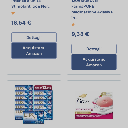
Intense 6 unità
1206310507M
Durex Mix Preservativi, Intense 6 unità 
Stimolanti con Ner…
FarmaPORE
Medicazione Adesiva
Farmac Zabban 120631050
in…
16,54 €
9,38 €
Dettagli
Acquista su
Dettagli
Amazon
Acquista su
Amazon