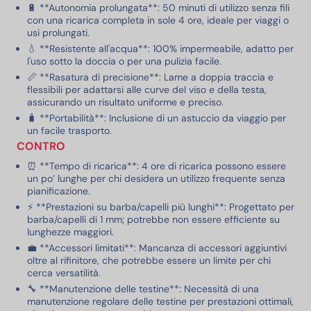
🔋 **Autonomia prolungata**: 50 minuti di utilizzo senza fili
con una ricarica completa in sole 4 ore, ideale per viaggi o
usi prolungati.
💧 **Resistente all'acqua**: 100% impermeabile, adatto per
l'uso sotto la doccia o per una pulizia facile.
📏 **Rasatura di precisione**: Lame a doppia traccia e
flessibili per adattarsi alle curve del viso e della testa,
assicurando un risultato uniforme e preciso.
🧳 **Portabilità**: Inclusione di un astuccio da viaggio per
un facile trasporto.
CONTRO
⏰ **Tempo di ricarica**: 4 ore di ricarica possono essere
un po’ lunghe per chi desidera un utilizzo frequente senza
pianificazione.
⚡ **Prestazioni su barba/capelli più lunghi**: Progettato per
barba/capelli di 1 mm; potrebbe non essere efficiente su
lunghezze maggiori.
💼 **Accessori limitati**: Mancanza di accessori aggiuntivi
oltre al rifinitore, che potrebbe essere un limite per chi
cerca versatilità.
🔧 **Manutenzione delle testine**: Necessità di una
manutenzione regolare delle testine per prestazioni ottimali,