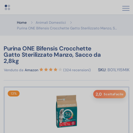
Apri menu categorie
Home
Animali Domestici
Purina ON
Purina ONE Bifensis Crocchette Gatto Sterilizzato Manzo, S…
Purina ONE Bifensis Crocchette
Gatto Sterilizzato Manzo, Sacco da
2,8kg
SKU:
B01LYI5MIK
Venduto da
Amazon
(324 recensioni)
13%
2,0
SceltaFacile