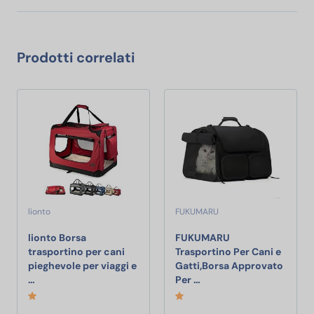
Prodotti correlati
lionto
FUKUMARU
lionto Borsa
FUKUMARU
trasportino per cani
Trasportino Per Cani e
pieghevole per viaggi e
Gatti,Borsa Approvato
lionto Borsa trasportino per cani pieghevole per viaggi e au
FUKUMARU Trasportino Pe
…
Per …