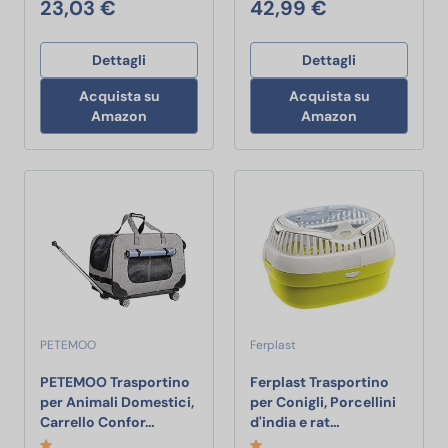
23,03 €
42,99 €
Dettagli
Dettagli
Acquista su
Acquista su
Amazon
Amazon
PETEMOO
Ferplast
PETEMOO Trasportino
Ferplast Trasportino
per Animali Domestici,
per Conigli, Porcellini
PETEMOO Trasportino per Animali Domestici,
Ferplast Traspor
Carrello Confor…
d'india e rat…