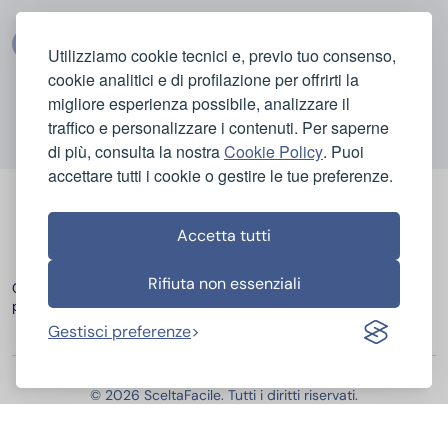
Utilizziamo cookie tecnici e, previo tuo consenso,
cookie analitici e di profilazione per offrirti la
migliore esperienza possibile, analizzare il
traffico e personalizzare i contenuti. Per saperne
di più, consulta la nostra
Cookie Policy
. Puoi
accettare tutti i cookie o gestire le tue preferenze.
Accetta tutti
Rifiuta non essenziali
Categorie
Casa e Igiene
Bellezza e Cura del Corpo
popolari
Elettrodomestici
Sport e Tempo Libero
Elettronica
Infanzia e Giocattoli
Gestisci preferenze
© 2026 SceltaFacile. Tutti i diritti riservati.
Miglior Hosting Italiano
Miglior Fornitore Energia e Gas