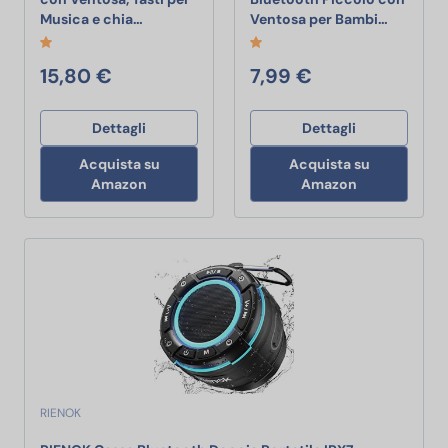
Music Hero Speaker 3W con Ventosa, Tasti per
Setty Al
Musica e chia…
Ventosa per Bambi…
15,80 €
7,99 €
Dettagli
Dettagli
Acquista su
Acquista su
Amazon
Amazon
RIENOK