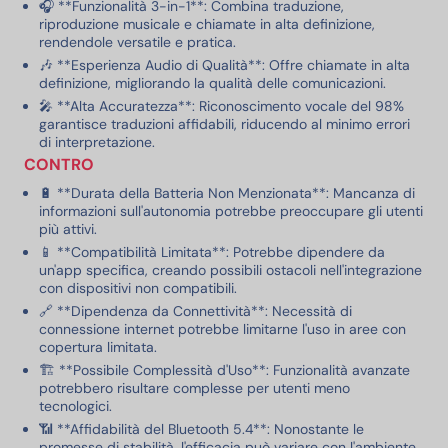
🎧 **Funzionalità 3-in-1**: Combina traduzione,
riproduzione musicale e chiamate in alta definizione,
rendendole versatile e pratica.
🎶 **Esperienza Audio di Qualità**: Offre chiamate in alta
definizione, migliorando la qualità delle comunicazioni.
🎤 **Alta Accuratezza**: Riconoscimento vocale del 98%
garantisce traduzioni affidabili, riducendo al minimo errori
di interpretazione.
CONTRO
🔋 **Durata della Batteria Non Menzionata**: Mancanza di
informazioni sull'autonomia potrebbe preoccupare gli utenti
più attivi.
📱 **Compatibilità Limitata**: Potrebbe dipendere da
un'app specifica, creando possibili ostacoli nell'integrazione
con dispositivi non compatibili.
🔗 **Dipendenza da Connettività**: Necessità di
connessione internet potrebbe limitarne l'uso in aree con
copertura limitata.
🏗️ **Possibile Complessità d'Uso**: Funzionalità avanzate
potrebbero risultare complesse per utenti meno
tecnologici.
📶 **Affidabilità del Bluetooth 5.4**: Nonostante le
promesse di stabilità, l'efficacia può variare con l'ambiente