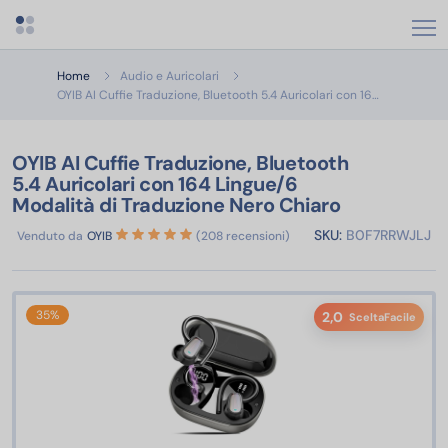
Apri menu categorie
Home
Audio e Auricolari
OYIB AI Cuff
OYIB AI Cuffie Traduzione, Bluetooth 5.4 Auricolari con 16…
OYIB AI Cuffie Traduzione, Bluetooth
5.4 Auricolari con 164 Lingue/6
Modalità di Traduzione Nero Chiaro
SKU:
B0F7RRWJLJ
Venduto da
OYIB
(208 recensioni)
35%
2,0
SceltaFacile