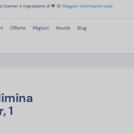
ri banner ti ringraziamo di 💖 😉
Maggiori informazioni sulle
ni
Offerte
Migliori
Novità
Blog
trico, Blu, 1 Spazzolino da Pulizia 3D, Elimina la Targa, 3 Modalità di Spazzolatur
Elimina
, 1