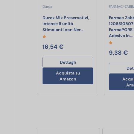
Durex
FARMAC-ZABB
Durex Mix Preservativi,
Farmac Zab
Intense 6 unità
120631050
Durex Mix Preservativi, I
Stimolanti con Ner…
FarmaPORE 
Adesiva in…
16,54 €
9,38 €
Dettagli
Det
Acquista su
Amazon
Acqui
Am