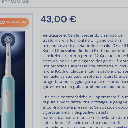
:
B0C6M8N3GK
43,00 €
2,0
SceltaFacile
Valutazione:
Se stai cercando un modo per
trasformare la tua routine di igiene orale in
un'esperienza di pulizia professionale, l'Oral-B 
Series 1 Spazzolino da denti Elettrico potrebb
la soluzione perfetta per te! 😁 Questo spazzol
elettrico, con il suo elegante design blu, è dot
una tecnologia avanzata che promette di rim
fino al 100% di placca in più rispetto a uno sp
manuale. La sua testina rotonda, ispirata ai den
progettata per raggiungere anche le aree più dif
garantendo una pulizia profonda e accurata.
Una delle caratteristiche più apprezzate è la 
di pulizia Morbidezza, che protegge le gengive
al controllo della pressione. Se spazzoli troppo
vigorosamente, il dispositivo arresta
automaticamente le pulsazioni, evitando danni
indesiderati. 🦷 Inoltre, con tre modalità di
spazzolatura e un timer integrato che ti avvisa