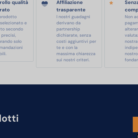
ollo qualità
Affiliazione
Senz
rato
trasparente
comp
prodotto
I nostri guadagni
Non a
 selezionato e
derivano da
pagam
ato secondo
partnership
alterar
i precisi,
dichiarate, senza
valutaz
urando solo
costi aggiuntivi per
nostra
mandazioni
te e con la
indipe
ili.
massima chiarezza
nostro
sui nostri criteri.
fonda
dotti