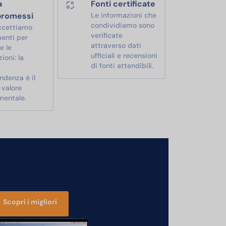
a
Fonti certificate
romessi
Le informazioni che
condividiamo sono
ccettiamo
verificate
enti per
attraverso dati
e le
ufficiali e recensioni
ioni: la
di fonti attendibili.
ndenza è il
 valore
mentale.
Scopri i migliori