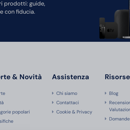
ri prodotti: guide,
e con fiducia.
rte & Novità
Assistenza
Risors
rte
Chi siamo
Blog
tà
Contattaci
Recensio
Valutazio
gorie popolari
Cookie & Privacy
Domande 
sifiche