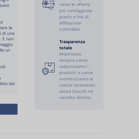
verso le offerte
iusto
più vantaggiose
grazie a link di
oi
affiliazione
tare la
controllati
i di una
. E non
Trasparenza
viaggio
totale
ile un
Mostriamo
sempre come
selezioniamo i
nti
prodotti e come
a
monetizziamo le
dato dai
nostre recensioni,
senza trucchi né
vendite dirette.