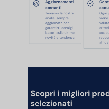
Aggiornamenti
Contr
costanti
accu
Teniamo le nostre
Ogni 
analisi sempre
viene
aggiornate per
valut
garantirti consigli
criter
basati sulle ultime
assic
novità e tendenze.
racco
affidab
Scopri i migliori pro
selezionati