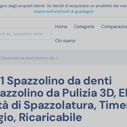
gno dagli acquisti idonei. Se decidi di acquistare un prodotto dai nost
nostre entrate/fonti di guadagno
Home
Categorie
Comparazio
Chi siamo
Oral-B Pro Series 1 Spazzolino da denti Elet
1 Spazzolino da denti Elettrico, Blu, 1 …
 1 Spazzolino da denti
pazzolino da Pulizia 3D, 
tà di Spazzolatura, Timer
io, Ricaricabile