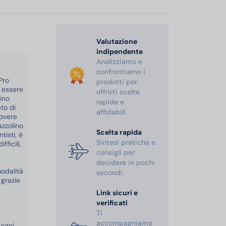
Valutazione
indipendente
Analizziamo e
confrontiamo i
Pro
prodotti per
e essere
offrirti scelte
ino
rapide e
ato di
affidabili.
uovere
azzolino
Scelta rapida
tisti, è
Sintesi pratiche e
ficili,
consigli per
decidere in pochi
modalità
secondi.
 grazie
Link sicuri e
verificati
Ti
accompagniamo
 ogni