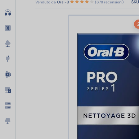
SKU
Venduto da
Oral-B
(678 recensioni)