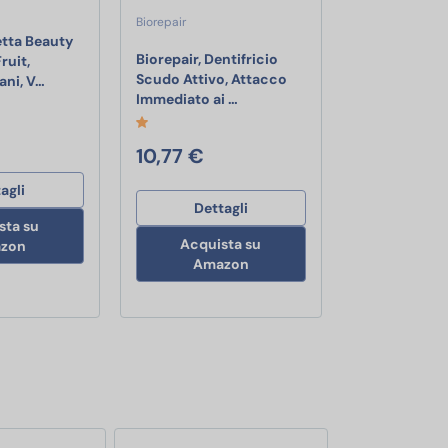
Biorepair
tta Beauty
Biorepair, Dentifricio
ruit,
onette 80 g x 12
Scudo Attivo, Attacco
Dove Saponetta Beauty Bar, Dragon Fruit, Saponetta Mani, V
ani, V…
 per lei + Pleasure Max Vestibilità Regular 6 unità, 12 profilattici
Biorepair, Dentifricio Scudo At
Immediato ai …
rotto 5 x 7 cm in TNT
10,77 €
agli
Dettagli
sta su
Acquista su
zon
Amazon