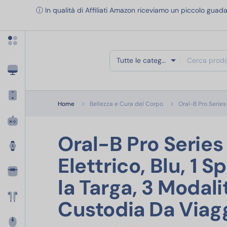
Apri menu categorie
ⓘ In qualità di Affiliati Amazon riceviamo un piccolo guada
Tutte le categorie
Home
Bellezza e Cura del Corpo
Oral-B Pro Series 
Oral-B Pro Series
Elettrico, Blu, 1 S
la Targa, 3 Modali
Custodia Da Viagg