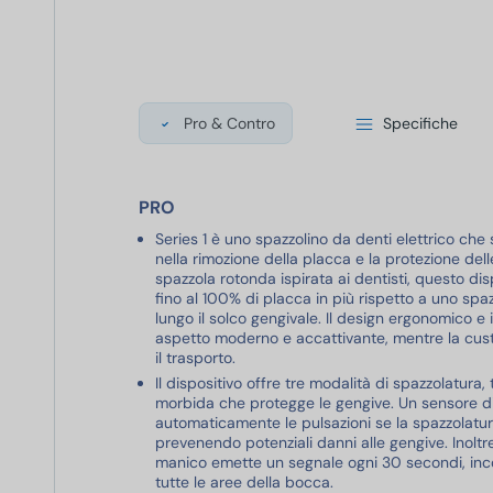
Pro & Contro
Specifiche
PRO
Series 1 è uno spazzolino da denti elettrico che 
nella rimozione della placca e la protezione dell
spazzola rotonda ispirata ai dentisti, questo dis
fino al 100% di placca in più rispetto a uno sp
lungo il solco gengivale. Il design ergonomico e 
aspetto moderno e accattivante, mentre la custo
il trasporto.
Il dispositivo offre tre modalità di spazzolatura, 
morbida che protegge le gengive. Un sensore di
automaticamente le pulsazioni se la spazzolatur
prevenendo potenziali danni alle gengive. Inoltre
manico emette un segnale ogni 30 secondi, inco
tutte le aree della bocca.