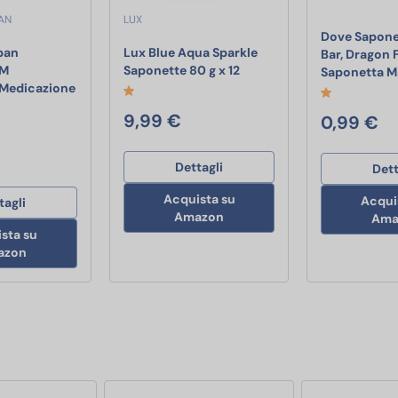
AN
LUX
Dove Sapone
ban
Lux Blue Aqua Sparkle
Bar, Dragon F
Lux Blue Aqua Sparkle Sap
7M
Saponette 80 g x 12
Saponetta M
ntense 6 unità Stimolanti con Nervature e Gel Stimolante stimolanti
Medicazione
Farmac Zabban 1206310507M FarmaPORE Medicazione Adesiva in Ce
9,99 €
0,99 €
Dettagli
Dett
Acquista su
Acqui
tagli
Amazon
Ama
sta su
azon