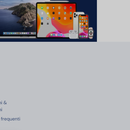
e
ni &
ni
frequenti