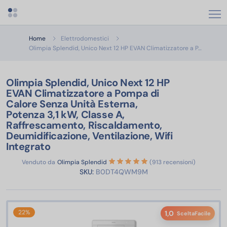
Apri menu categorie
Home
Elettrodomestici
Olimpia 
Olimpia Splendid, Unico Next 12 HP EVAN Climatizzatore a P…
Olimpia Splendid, Unico Next 12 HP
EVAN Climatizzatore a Pompa di
Calore Senza Unità Esterna,
Potenza 3,1 kW, Classe A,
Raffrescamento, Riscaldamento,
Deumidificazione, Ventilazione, Wifi
Integrato
Venduto da
Olimpia Splendid
(913 recensioni)
SKU:
B0DT4QWM9M
22%
1,0
SceltaFacile