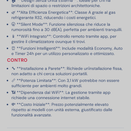
🏠 **Design Senza Unità Esterna**: Ideale per chi ha
limitazioni di spazio o restrizioni architettoniche.
🌿 **Alta Efficienza Energetica**: Classe A grazie al gas
refrigerante R32, riducendo i costi energetici.
🤫 **Silent Mode**: Funzione silenziosa che riduce la
rumorosità fino a 30 dB(A), perfetta per ambienti tranquilli.
📱 **WiFi Integrato**: Controllo remoto tramite app, per
gestire il climatizzatore ovunque ti trovi.
⏰ **Funzioni Intelligenti**: Include modalità Economy, Auto
e Timer 24h per un utilizzo personalizzato e ottimizzato.
CONTRO
🔧 **Installazione a Parete**: Richiede un'installazione fissa,
non adatto a chi cerca soluzioni portatili.
📏 **Potenza Limitata**: Con 3,1 kW potrebbe non essere
sufficiente per ambienti molto grandi.
📶 **Dipendenza dal WiFi**: La gestione tramite app
richiede una connessione internet stabile.
💸 **Costo Iniziale**: Prezzo potenzialmente elevato
rispetto ai modelli con unità esterna, giustificato dalle
funzionalità avanzate.