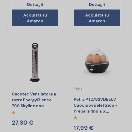
Dettagli
Dettagli
Acquista su
Acquista su
Amazon
Amazon
Petra
Cecotec Ventilatore a
Petra PT2783VDEEU7
torre EnergySilence
Cuociuova elettrico -
Cecotec Ventilatore a torre EnergySilence 
790 Skyline con …
Petra PT278
Prepara fino a 6 …
27,30 €
17,99 €