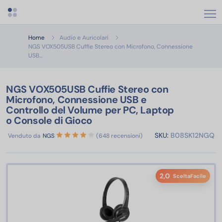
Apri menu categorie
Home
Audio e Auricolari
NGS VOX505USB Cuffie Stereo con Microfono, Connessione
NGS VOX505USB Cuffie Stereo con Microfono, Connessione USB e 
USB…
NGS VOX505USB Cuffie Stereo con
Microfono, Connessione USB e
Controllo del Volume per PC, Laptop
o Console di Gioco
SKU:
B08SK12NGQ
Venduto da
NGS
(648 recensioni)
2,0
SceltaFacile