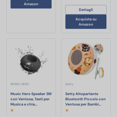
Amazon
Dettagli
Acquista su
Amazon
MUSIC HERO
Setty
Music Hero Speaker 3W
Setty Altoparlante
con Ventosa, Tasti per
Bluetooth Piccolo con
Music Hero Speaker 3W con Ventosa, Tasti per
Setty Al
Musica e chia…
Ventosa per Bambi…