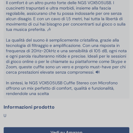
Il comfort è un altro punto forte delle NGS VOX505USB. I
cuscinetti trapuntati e ultra morbidi, insieme alla fascia
regolabile, assicurano che tu possa indossarle per ore senza
alcun disagio. E con un cavo di 1,5 metri, hai tutta la libertà di
movimento di cui hai bisogno per concentrarti sul gioco o sulla
tua musica preferita. 🎶
La qualità del suono è semplicemente cristallina, grazie alla
tecnologia di filtraggio e amplificazione. Con una risposta in
frequenza di 20Hz~20kHz e una sensibilità di 105 dB, ogni nota
e ogni parola risulteranno nitide e precise. Ideali per le sessioni
di gioco online o per le chiamate su piattaforme come Skype e
Zoom, queste cuffie sono un vero e proprio must-have per chi
cerca prestazioni elevate senza compromessi. 🔊
In sintesi, le NGS VOX505USB Cuffie Stereo con Microfono
offrono un mix perfetto di comfort, qualità e funzionalità,
rendendole una scelta
Informazioni prodotto
U
Vedi su Amazon