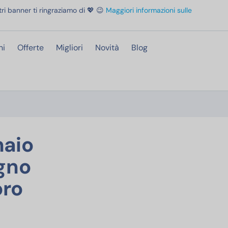
ri banner ti ringraziamo di 💖 😉
Maggiori informazioni sulle
ni
Offerte
Migliori
Novità
Blog
ntage Legno Con Serratura Bauletto Legno Forziere Del Tesoro Pirati Scrigno Del
naio
egno
oro