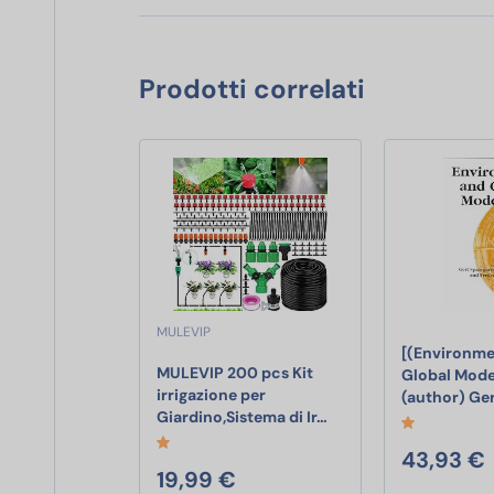
Prodotti correlati
MULEVIP
[(Environme
MULEVIP 200 pcs Kit
Global Moder
irrigazione per
(author) Ge
MULEVIP 200 pcs Kit ir
Giardino,Sistema di Ir…
43,93 €
19,99 €