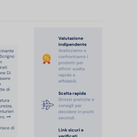
Valutazione
indipendente
Analizziamo e
cinante
 Scrigno
confrontiamo i
on
prodotti per
rati
offrirti scelte
one Di
rapide e
essere
affidabili.
o
te di
Scelta rapida
Sintesi pratiche e
ratura
consigli per
urezza,
turieri
decidere in pochi
o. 🗝️
secondi.
risce di
Link sicuri e
verificati