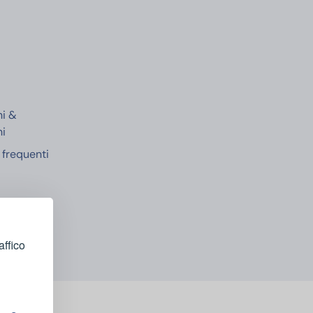
e
ni &
ni
frequenti
affico