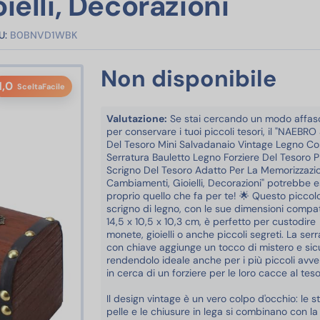
elli, Decorazioni
U:
B0BNVD1WBK
Non disponibile
1,0
SceltaFacile
Valutazione:
Se stai cercando un modo affas
per conservare i tuoi piccoli tesori, il "NAEBRO
Del Tesoro Mini Salvadanaio Vintage Legno C
Serratura Bauletto Legno Forziere Del Tesoro Pi
Scrigno Del Tesoro Adatto Per La Memorizzazi
Cambiamenti, Gioielli, Decorazioni" potrebbe 
proprio quello che fa per te! 🌟 Questo piccol
scrigno di legno, con le sue dimensioni compat
14,5 x 10,5 x 10,3 cm, è perfetto per custodire
monete, gioielli o anche piccoli segreti. La ser
con chiave aggiunge un tocco di mistero e sic
rendendolo ideale anche per i più piccoli avven
in cerca di un forziere per le loro cacce al tesor
Il design vintage è un vero colpo d'occhio: le st
pelle e le chiusure in lega si combinano con la