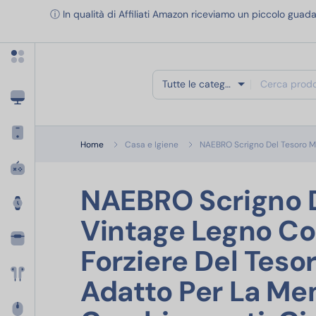
Apri menu categorie
ⓘ In qualità di Affiliati Amazon riceviamo un piccolo guada
Tutte le categorie
Home
Casa e Igiene
NAEBRO Scrigno Del Tesoro M
NAEBRO Scrigno D
Vintage Legno Co
Forziere Del Tesor
Adatto Per La Me