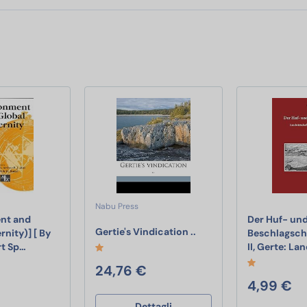
Nabu Press
nt and
Der Huf- un
Gertie's Vindication ..
Gertie's Vindication ..
nity)] [ By
Beschlagsch
[(Environment and Global Modernity)] [ By (author) Gert Spaar
rt Sp…
II, Gerte: L
rigazione per Giardino,Sistema di Irrigazione da Giardino,Drip Irri
24,76 €
4,99 €
Dettagli