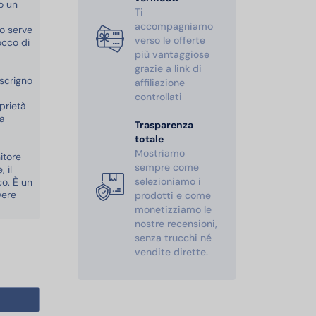
o un
Ti
accompagniamo
o serve
verso le offerte
occo di
più vantaggiose
grazie a link di
 scrigno
affiliazione
controllati
prietà
na
Trasparenza
totale
Mostriamo
itore
sempre come
 il
selezioniamo i
co. È un
vere
prodotti e come
monetizziamo le
nostre recensioni,
senza trucchi né
vendite dirette.