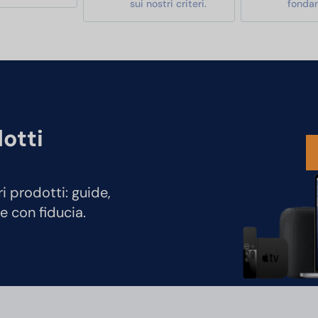
sui nostri criteri.
fonda
dotti
ri prodotti: guide,
e con fiducia.