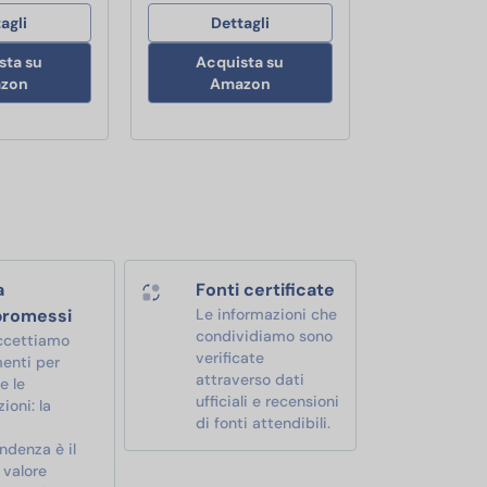
agli
Dettagli
sta su
Acquista su
zon
Amazon
a
Fonti certificate
romessi
Le informazioni che
condividiamo sono
ccettiamo
verificate
enti per
attraverso dati
e le
ufficiali e recensioni
ioni: la
di fonti attendibili.
ndenza è il
 valore