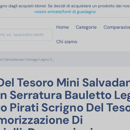
gno dagli acquisti idonei. Se decidi di acquistare un prodotto dai nost
nostre entrate/fonti di guadagno
Home
Categorie
Comparazio
Chi siamo
NAEBRO Scrigno Del Tesoro Mini Salvadanaio Vi
ini Salvadanaio Vintage Legno C…
el Tesoro Mini Salvada
n Serratura Bauletto L
o Pirati Scrigno Del Tes
morizzazione Di