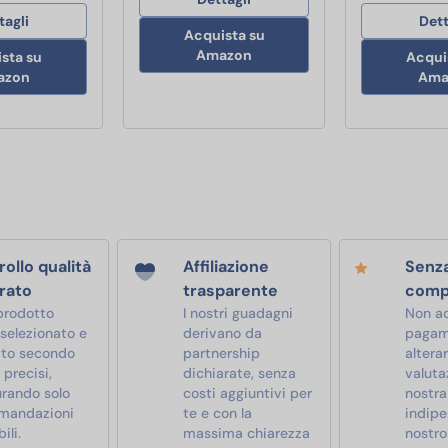
tagli
Dett
Acquista su
Amazon
sta su
Acqui
azon
Ama
ollo qualità
Affiliazione
Senz
rato
trasparente
comp
prodotto
I nostri guadagni
Non a
 selezionato e
derivano da
pagam
ato secondo
partnership
alterar
i precisi,
dichiarate, senza
valutaz
urando solo
costi aggiuntivi per
nostra
mandazioni
te e con la
indipe
ili.
massima chiarezza
nostro