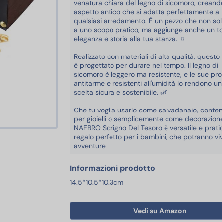
venatura chiara del legno di sicomoro, creand
aspetto antico che si adatta perfettamente a
qualsiasi arredamento. È un pezzo che non sol
a uno scopo pratico, ma aggiunge anche un t
eleganza e storia alla tua stanza. 🏺
Realizzato con materiali di alta qualità, questo
è progettato per durare nel tempo. Il legno di
sicomoro è leggero ma resistente, e le sue pro
antitarme e resistenti all'umidità lo rendono u
scelta sicura e sostenibile. 🌿
Che tu voglia usarlo come salvadanaio, conten
per gioielli o semplicemente come decorazione,
NAEBRO Scrigno Del Tesoro è versatile e prati
regalo perfetto per i bambini, che potranno vi
avventure
Informazioni prodotto
14.5*10.5*10.3cm
Vedi su Amazon