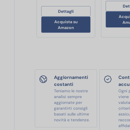
Det
Dettagli
Acqui
Acquista su
Am
Amazon
Aggiornamenti
Contr
costanti
accu
Teniamo le nostre
Ogni 
analisi sempre
viene
aggiornate per
valut
garantirti consigli
criter
basati sulle ultime
assic
novità e tendenze.
racco
affidab