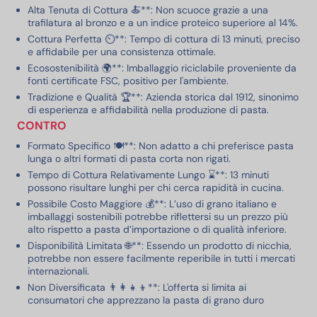
Alta Tenuta di Cottura 🍝**: Non scuoce grazie a una
trafilatura al bronzo e a un indice proteico superiore al 14%.
Cottura Perfetta ⏲️**: Tempo di cottura di 13 minuti, preciso
e affidabile per una consistenza ottimale.
Ecosostenibilità 🌍**: Imballaggio riciclabile proveniente da
fonti certificate FSC, positivo per l'ambiente.
Tradizione e Qualità 🏆**: Azienda storica dal 1912, sinonimo
di esperienza e affidabilità nella produzione di pasta.
CONTRO
Formato Specifico 🍽️**: Non adatto a chi preferisce pasta
lunga o altri formati di pasta corta non rigati.
Tempo di Cottura Relativamente Lungo ⌛**: 13 minuti
possono risultare lunghi per chi cerca rapidità in cucina.
Possibile Costo Maggiore 💰**: L’uso di grano italiano e
imballaggi sostenibili potrebbe riflettersi su un prezzo più
alto rispetto a pasta d’importazione o di qualità inferiore.
Disponibilità Limitata 🌐**: Essendo un prodotto di nicchia,
potrebbe non essere facilmente reperibile in tutti i mercati
internazionali.
Non Diversificata 👨‍👩‍👧‍👦**: L'offerta si limita ai
consumatori che apprezzano la pasta di grano duro