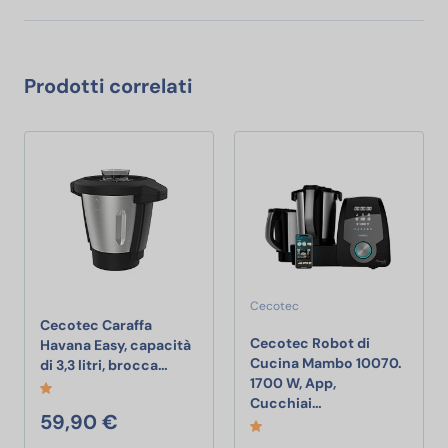
Prodotti correlati
Cecotec
Cecotec Caraffa
Cecotec Robot di
Havana Easy, capacità
Cucina Mambo 10070.
Cecotec Caraffa Havana Easy, capacità di
di 3,3 litri, brocca…
1700 W, App,
Cecotec Robot di C
Cucchiai…
59,90 €