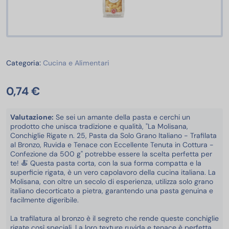
Cucina e Alimentari
Categoria:
Cucina e Alimentari
0,74 €
Valutazione:
Se sei un amante della pasta e cerchi un
prodotto che unisca tradizione e qualità, "La Molisana,
Conchiglie Rigate n. 25, Pasta da Solo Grano Italiano - Trafilata
al Bronzo, Ruvida e Tenace con Eccellente Tenuta in Cottura -
Confezione da 500 g" potrebbe essere la scelta perfetta per
te! 🍝 Questa pasta corta, con la sua forma compatta e la
superficie rigata, è un vero capolavoro della cucina italiana. La
Molisana, con oltre un secolo di esperienza, utilizza solo grano
italiano decorticato a pietra, garantendo una pasta genuina e
facilmente digeribile.
La trafilatura al bronzo è il segreto che rende queste conchiglie
rigate così speciali. La loro texture ruvida e tenace è perfetta