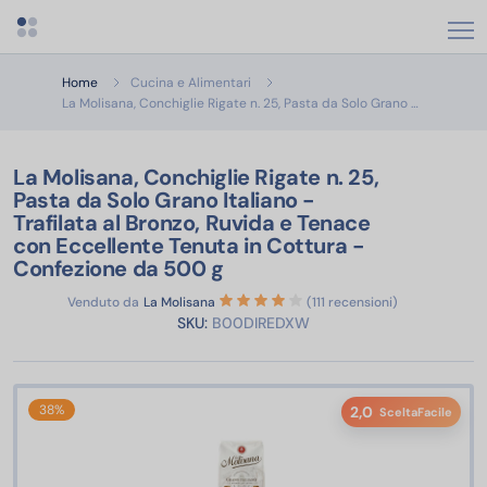
Apri menu categorie
Home
Cucina e Alimentari
La Molisana
La Molisana, Conchiglie Rigate n. 25, Pasta da Solo Grano …
La Molisana, Conchiglie Rigate n. 25,
Pasta da Solo Grano Italiano -
Trafilata al Bronzo, Ruvida e Tenace
con Eccellente Tenuta in Cottura -
Confezione da 500 g
Venduto da
La Molisana
(111 recensioni)
SKU:
B00DIREDXW
38%
2,0
SceltaFacile