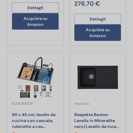
276,70 €
Dettagli
Acquista su
Dettagli
Amazon
Acquista su
Amazon
KOOGIMDDR
respekta
80 x 45 cm, lavello da
Respekta Boston
cucina con cascata,
Lavello in Mineralite
80 x 45 cm, lavello da cucina con cascata, 
Respekt
rubinetto a cas…
nero/Lavello da inca…