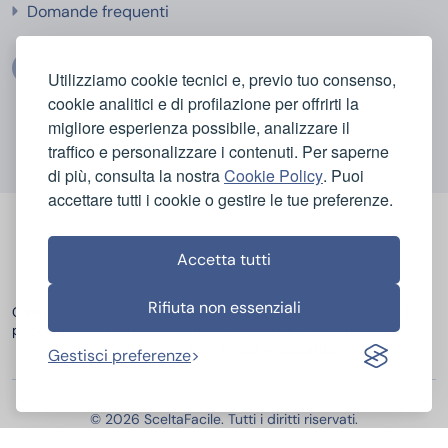
Domande frequenti
Utilizziamo cookie tecnici e, previo tuo consenso,
cookie analitici e di profilazione per offrirti la
migliore esperienza possibile, analizzare il
traffico e personalizzare i contenuti. Per saperne
di più, consulta la nostra
Cookie Policy
. Puoi
accettare tutti i cookie o gestire le tue preferenze.
Accetta tutti
Rifiuta non essenziali
Categorie
Casa e Igiene
Bellezza e Cura del Corpo
popolari
Elettrodomestici
Sport e Tempo Libero
Elettronica
Infanzia e Giocattoli
Gestisci preferenze
© 2026 SceltaFacile. Tutti i diritti riservati.
Miglior Hosting Italiano
Miglior Fornitore Energia e Gas