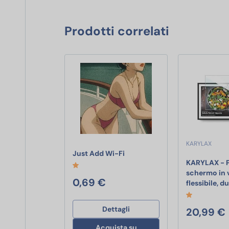
Prodotti correlati
KARYLAX
Just Add Wi-Fi
Just Add Wi-Fi
KARYLAX - 
schermo in 
0,69 €
flessibile, d
Dettagli
20,99 €
Acquista su