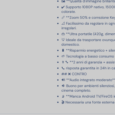
🖼️ **Qualità d'immagine brillant
✔️ Supporto 1080P nativo, 15000
colorate.
📏 **Zoom 50% e correzione Ke
📐 Facilissimo da regolare in ogn
irregolari.
👜 **Ultra portatile (420g, dime
💡 Ideale da trasportare ovunque
domestico.
🔋 **Risparmio energetico + sile
🌱 Tecnologia a basso consumo 
👨‍🔧 **2 anni di garanzia + assi
📞 risposta garantita in 24h in c
## ❌ CONTRO
🔊 **Audio integrato moderato*
🔉 Buono per ambienti silenziosi
cinema completo.
📡 **Manca Android TV/FireOS i
🎬 Necessaria una fonte esterna 