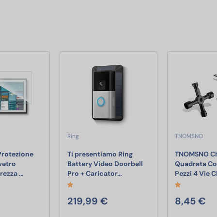
Ring
TNOMSNO
Protezione
Ti presentiamo Ring
TNOMSNO Ch
vetro
Battery Video Doorbell
Quadrata Co
KARYLAX - Protezione schermo in vetro flessibile, durezza 
Ti presentiamo Ring Battery V
urezza …
Pro + Caricator…
Pezzi 4 Vie 
219,99 €
8,45 €