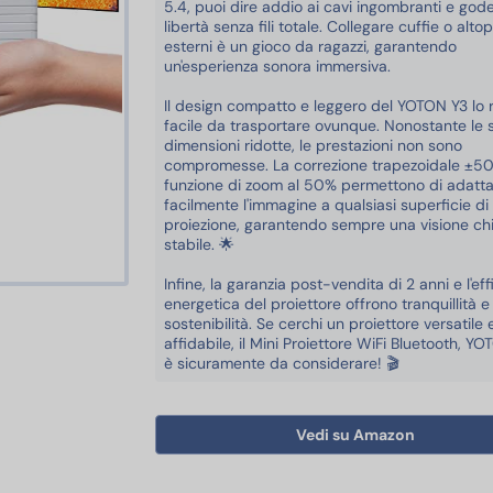
5.4, puoi dire addio ai cavi ingombranti e gode
libertà senza fili totale. Collegare cuffie o altop
esterni è un gioco da ragazzi, garantendo
un'esperienza sonora immersiva.
Il design compatto e leggero del YOTON Y3 lo
facile da trasportare ovunque. Nonostante le 
dimensioni ridotte, le prestazioni non sono
compromesse. La correzione trapezoidale ±50°
funzione di zoom al 50% permettono di adatt
facilmente l'immagine a qualsiasi superficie di
proiezione, garantendo sempre una visione ch
stabile. 🌟
Infine, la garanzia post-vendita di 2 anni e l'ef
energetica del proiettore offrono tranquillità e
ezza
sostenibilità. Se cerchi un proiettore versatile 
affidabile, il Mini Proiettore WiFi Bluetooth, Y
è sicuramente da considerare! 🎬
Vedi su Amazon