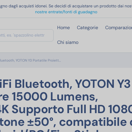
gno dagli acquisti idonei. Se decidi di acquistare un prodotto dai nost
nostre entrate/fonti di guadagno
Home
Categorie
Comparazio
Chi siamo
Mini Proiettore WiFi Bluetooth, YOTON Y3 P
Bluetooth, YOTON Y3 Portatile Proiett…
iFi Bluetooth, YOTON Y3
ore 15000 Lumens,
4K Supporto Full HD 108
one ±50°, compatibile