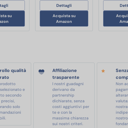
tagli
Dettagli
Dett
sta su
Acquista su
Acqui
azon
Amazon
Ama
ollo qualità
Affiliazione
Senz
rato
trasparente
comp
prodotto
I nostri guadagni
Non a
 selezionato e
derivano da
pagam
ato secondo
partnership
alterar
i precisi,
dichiarate, senza
valutaz
urando solo
costi aggiuntivi per
nostra
mandazioni
te e con la
indipe
ili.
massima chiarezza
nostro
sui nostri criteri.
fonda