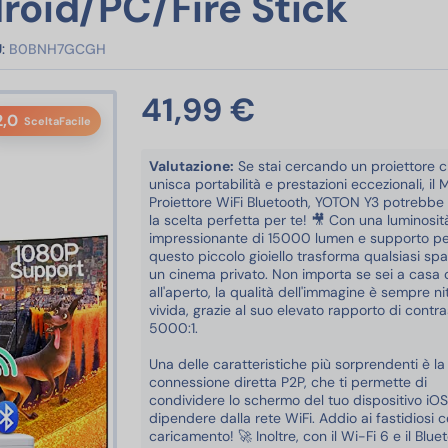
droid/PC/Fire Stick
:
B0BNH7GCGH
41,99 €
2,0
SceltaFacile
Valutazione:
Se stai cercando un proiettore 
unisca portabilità e prestazioni eccezionali, il M
Proiettore WiFi Bluetooth, YOTON Y3 potrebbe
la scelta perfetta per te! 🎥 Con una luminosit
impressionante di 15000 lumen e supporto per
questo piccolo gioiello trasforma qualsiasi spa
un cinema privato. Non importa se sei a casa 
all'aperto, la qualità dell'immagine è sempre ni
vivida, grazie al suo elevato rapporto di contra
5000:1.
Una delle caratteristiche più sorprendenti è la
connessione diretta P2P, che ti permette di
condividere lo schermo del tuo dispositivo iO
dipendere dalla rete WiFi. Addio ai fastidiosi c
caricamento! 🚀 Inoltre, con il Wi-Fi 6 e il Blue