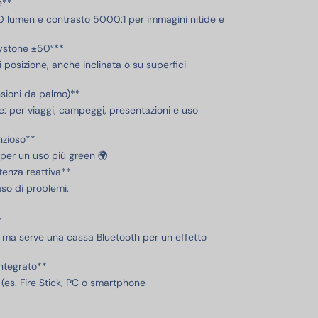
e**
 lumen e contrasto 5000:1 per immagini nitide e
ystone ±50°**
i posizione, anche inclinata o su superfici
nsioni da palmo)**
: per viaggi, campeggi, presentazioni e uso
nzioso**
per un uso più green 🌍
stenza reattiva**
aso di problemi.
*
, ma serve una cassa Bluetooth per un effetto
ntegrato**
(es. Fire Stick, PC o smartphone