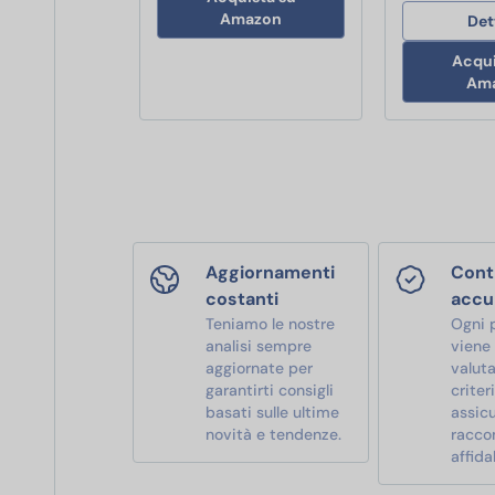
Amazon
Det
Acqui
Am
Aggiornamenti
Contr
costanti
accu
Teniamo le nostre
Ogni 
analisi sempre
viene
aggiornate per
valut
garantirti consigli
criter
basati sulle ultime
assic
novità e tendenze.
racco
affidab