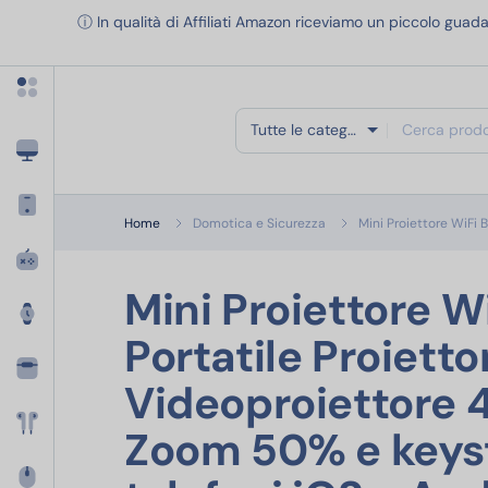
Apri menu categorie
ⓘ In qualità di Affiliati Amazon riceviamo un piccolo guada
Tutte le categorie
Home
Domotica e Sicurezza
Mini Proiettore WiFi 
Mini Proiettore W
Portatile Proiett
Videoproiettore 
Zoom 50% e keyst