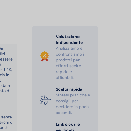
Valutazione
indipendente
Analizziamo e
che
ini
confrontiamo i
 essere
prodotti per
à
offrirti scelte
 il 4K,
rapide e
zio in
affidabili.
o
tida e
Scelta rapida
sto di
Sintesi pratiche e
consigli per
decidere in pochi
secondi.
S senza
erchi di
Link sicuri e
tooth
verificati