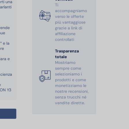
rti una
Ti
arlanti
accompagniamo
verso le offerte
più vantaggiose
 rende
grazie a link di
sue
affiliazione
controllati
 e la
are
Trasparenza
totale
iara e
Mostriamo
sempre come
selezioniamo i
ficienza
prodotti e come
e
monetizziamo le
OTON Y3
nostre recensioni,
senza trucchi né
vendite dirette.