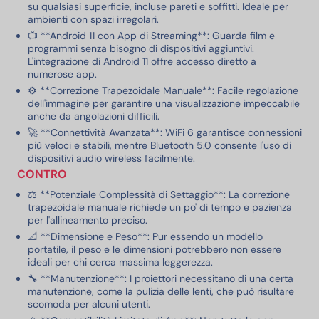
su qualsiasi superficie, incluse pareti e soffitti. Ideale per
ambienti con spazi irregolari.
📺 **Android 11 con App di Streaming**: Guarda film e
programmi senza bisogno di dispositivi aggiuntivi.
L'integrazione di Android 11 offre accesso diretto a
numerose app.
⚙️ **Correzione Trapezoidale Manuale**: Facile regolazione
dell'immagine per garantire una visualizzazione impeccabile
anche da angolazioni difficili.
🚀 **Connettività Avanzata**: WiFi 6 garantisce connessioni
più veloci e stabili, mentre Bluetooth 5.0 consente l'uso di
dispositivi audio wireless facilmente.
CONTRO
⚖️ **Potenziale Complessità di Settaggio**: La correzione
trapezoidale manuale richiede un po' di tempo e pazienza
per l'allineamento preciso.
📐 **Dimensione e Peso**: Pur essendo un modello
portatile, il peso e le dimensioni potrebbero non essere
ideali per chi cerca massima leggerezza.
🔧 **Manutenzione**: I proiettori necessitano di una certa
manutenzione, come la pulizia delle lenti, che può risultare
scomoda per alcuni utenti.