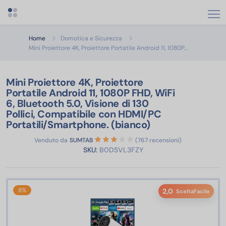
Apri menu categorie
Home
Domotica e Sicurezza
Mini Proiettor
Mini Proiettore 4K, Proiettore Portatile Android 11, 1080P…
Mini Proiettore 4K, Proiettore
Portatile Android 11, 1080P FHD, WiFi
6, Bluetooth 5.0, Visione di 130
Pollici, Compatibile con HDMI/PC
Portatili/Smartphone. (bianco)
Venduto da
SUMTAB
(767 recensioni)
SKU:
B0DSVL3FZY
8%
2,0
SceltaFacile