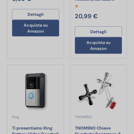
Dettagli
20,99 €
Acquista su
Amazon
Dettagli
Acquista su
Amazon
Ring
TNOMSNO
Ti presentiamo Ring
TNOMSNO Chiave
Battery Video Doorbell
Quadrata Contatore, 2