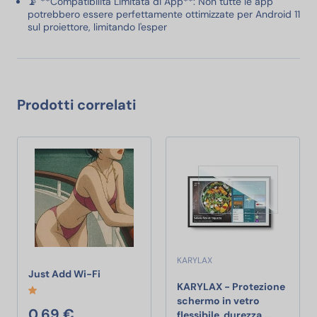
📡 **Compatibilità Limitata di App**: Non tutte le app
potrebbero essere perfettamente ottimizzate per Android 11
sul proiettore, limitando l'esper
Prodotti correlati
KARYLAX
Just Add Wi-Fi
Just Add Wi-Fi
KARYLAX - Protezione
schermo in vetro
0,69 €
KARYLAX -
flessibile, durezza …