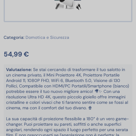
Domotica e Sicurezza
Categoria:
Domotica e Sicurezza
54,99 €
Valutazione:
Se stai cercando di trasformare il tuo salotto in
un cinema privato, il Mini Proiettore 4K, Proiettore Portatile
Android 11, 1080P FHD, WiFi 6, Bluetooth 5.0, Visione di 130
Pollici, Compatibile con HDMI/PC Portatili/Smartphone (bianco)
potrebbe essere il tuo nuovo migliore amico! 🎥✨ Con una
risoluzione Ultra HD 4K, questo piccolo gioiello offre immagini
cristalline e colori vivaci che ti faranno sentire come se fossi al
cinema, ma con il comfort del tuo divano. 🍿
La sua capacità di proiezione flessibile a 180° è un vero game-
changer. Puoi proiettare su pareti, soffitti o anche superfici
angolari, rendendo ogni spazio il luogo perfetto per una serata
film. E non preoccuparti se l'angolazione non è perfetta: la