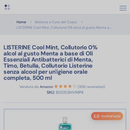
Apri menu categorie
Home
Bellezza e Cura del Corpo
LISTERINE C
LISTERINE Cool Mint, Collutorio 0% alcol al gusto Menta a …
LISTERINE Cool Mint, Collutorio 0%
alcol al gusto Menta a base di Oli
Essenziali Antibatterici di Menta,
Timo, Betulla, Collutorio Listerine
senza alcool per un'igiene orale
completa, 500 ml
Venduto da
Amazon
(309 recensioni)
SKU:
B00D3HVMP4
2,0
SceltaFacile