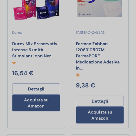
Durex
FARMAC-ZABBAN
Durex Mix Preservativi,
Farmac Zabban
Intense 6 unità
1206310507M
Durex Mix Preservativi, Intense 6 unità 
Stimolanti con Ner…
FarmaPORE
Medicazione Adesiva
Farmac Zabban 120631050
in…
16,54 €
9,38 €
Dettagli
Acquista su
Dettagli
Amazon
Acquista su
Amazon