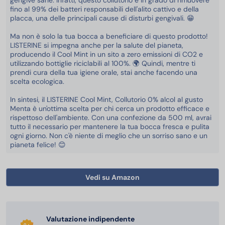
gengive sane. Infatti, questo collutorio è in grado di rimuovere
fino al 99% dei batteri responsabili dell'alito cattivo e della
placca, una delle principali cause di disturbi gengivali. 😁
Ma non è solo la tua bocca a beneficiare di questo prodotto!
LISTERINE si impegna anche per la salute del pianeta,
producendo il Cool Mint in un sito a zero emissioni di CO2 e
utilizzando bottiglie riciclabili al 100%. 🌍 Quindi, mentre ti
prendi cura della tua igiene orale, stai anche facendo una
scelta ecologica.
In sintesi, il LISTERINE Cool Mint, Collutorio 0% alcol al gusto
Menta è un'ottima scelta per chi cerca un prodotto efficace e
rispettoso dell'ambiente. Con una confezione da 500 ml, avrai
tutto il necessario per mantenere la tua bocca fresca e pulita
ogni giorno. Non c'è niente di meglio che un sorriso sano e un
pianeta felice! 😊
Vedi su Amazon
Valutazione indipendente