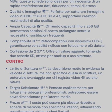
MB/s, queste schede sono ideali per chi necessita di un
rapido trasferimento dati, riducendo i tempi di attesa.
Qualità d’Immagine 🎥**: Perfette per catturare immagini e
video in 1080P full-HD, 3D e 4K, supportano creazioni
multimediali di alta qualità.
Ampia Capacità 📸**: Offrendo capacità fino a 256 GB,
permettono sessioni di scatto prolungate senza la
necessità di sostituzioni frequenti.
Compatibilità ⚙️**: Retrocompatibili con dispositivi UHS-I,
garantiscono versatilità nell'uso con fotocamere più datate.
Confezione da 2 📦**: Offre un valore aggiunto fornendo
due schede SD, ottimo per backup o uso alternato.
CONTRO
Limite di Scrittura ✏️**: La descrizione mette in evidenza la
velocità di lettura, ma non specifica quella di scrittura, un
potenziale svantaggio per chi registra video 4K ad alto
bitrate.
Target Selezionato 🎯**: Pensate esplicitamente per
fotografi e videografi professionisti, potrebbero essere
sovradimensionate per l'utente medio.
Prezzo 💰**: Il costo può essere più elevato rispetto a
schede di memoria con specifiche inferiori, influenzando
negativamente chi ha budget limitati.