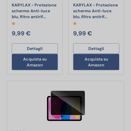
KARYLAX - Protezione
KARYLAX - Protezione
schermo Anti-luce
schermo Anti-luce
KARYLAX - Protezione schermo Anti-luce blu,
KARYLAX - Pr
blu, filtro antirif…
blu, filtro antirif…
9,99 €
9,99 €
Dettagli
Dettagli
Acquista su
Acquista su
Amazon
Amazon