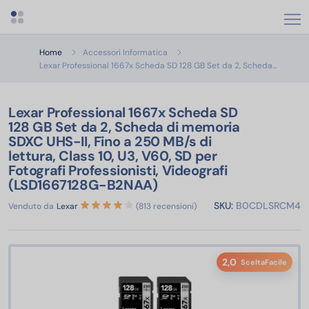
Apri menu categorie
Home
Accessori Informatica
Lexar Pr
Lexar Professional 1667x Scheda SD 128 GB Set da 2, Scheda…
Lexar Professional 1667x Scheda SD
128 GB Set da 2, Scheda di memoria
SDXC UHS-II, Fino a 250 MB/s di
lettura, Class 10, U3, V60, SD per
Fotografi Professionisti, Videografi
(LSD1667128G-B2NAA)
SKU:
B0CDLSRCM4
Venduto da
Lexar
(813 recensioni)
2,0
SceltaFacile