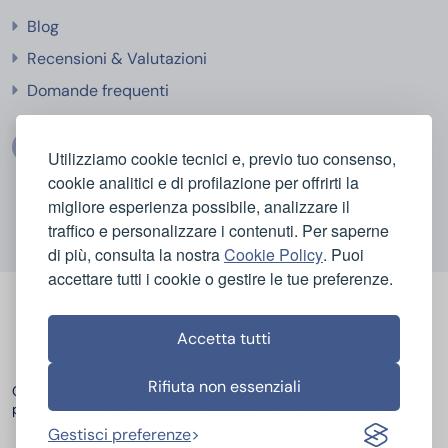
Blog
Recensioni & Valutazioni
Domande frequenti
Utilizziamo cookie tecnici e, previo tuo consenso,
cookie analitici e di profilazione per offrirti la
migliore esperienza possibile, analizzare il
traffico e personalizzare i contenuti. Per saperne
di più, consulta la nostra
Cookie Policy
. Puoi
accettare tutti i cookie o gestire le tue preferenze.
Accetta tutti
Rifiuta non essenziali
Categorie
Casa e Igiene
Bellezza e Cura del Corpo
popolari
Elettrodomestici
Sport e Tempo Libero
Elettronica
Infanzia e Giocattoli
Gestisci preferenze