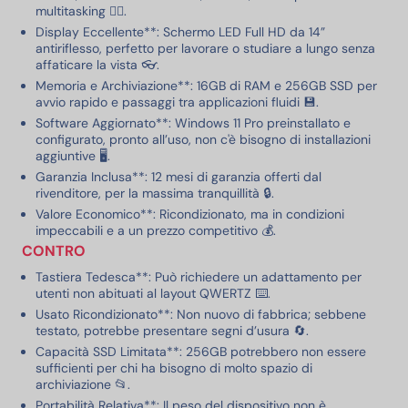
multitasking 🏃‍♂️.
Display Eccellente**: Schermo LED Full HD da 14”
antiriflesso, perfetto per lavorare o studiare a lungo senza
affaticare la vista 👓.
Memoria e Archiviazione**: 16GB di RAM e 256GB SSD per
avvio rapido e passaggi tra applicazioni fluidi 💾.
Software Aggiornato**: Windows 11 Pro preinstallato e
configurato, pronto all’uso, non c'è bisogno di installazioni
aggiuntive 🖥️.
Garanzia Inclusa**: 12 mesi di garanzia offerti dal
rivenditore, per la massima tranquillità 🔒.
Valore Economico**: Ricondizionato, ma in condizioni
impeccabili e a un prezzo competitivo 💰.
CONTRO
Tastiera Tedesca**: Può richiedere un adattamento per
utenti non abituati al layout QWERTZ ⌨️.
Usato Ricondizionato**: Non nuovo di fabbrica; sebbene
testato, potrebbe presentare segni d’usura 🔄.
Capacità SSD Limitata**: 256GB potrebbero non essere
sufficienti per chi ha bisogno di molto spazio di
archiviazione 📂.
Portabilità Relativa**: Il peso del dispositivo non è