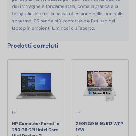
dell'immagine è fondamentale, come la grafica e la
fotografia. Inoltre, la bassa riflessione della luce sullo
schermo IPS rende più confortevole l'utilizzo del
laptop in ambienti luminosi o all'aperto.
Prodotti correlati
HP
HP
HP Computer Portatile
250R G9 I5 16/512 W11P
250R G9 I5 16/512 W11P 
250 G8 CPU Intel Core
1YW
HP Computer Portatile 250 G8 CPU Intel Co
i5 di Decima G…