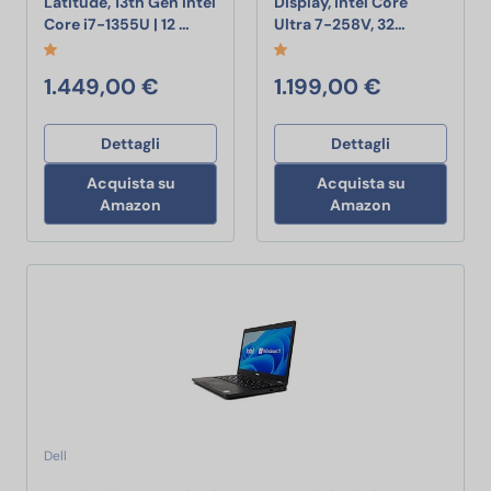
Latitude, 13th Gen Intel
Display, Intel Core
Notebook Dell Latitude, 13th Gen Intel Co
Dell s Lapt
Core i7-1355U | 12 …
Ultra 7-258V, 32…
1.449,00 €
1.199,00 €
Dettagli
Dettagli
Acquista su
Acquista su
Amazon
Amazon
Dell