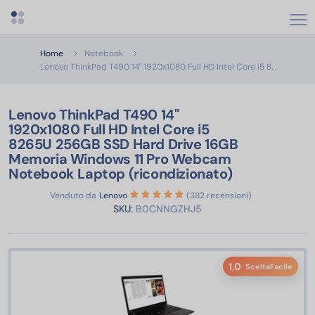
Apri menu categorie
Home
Notebook
Lenovo Th
Lenovo ThinkPad T490 14" 1920x1080 Full HD Intel Core i5 8…
Lenovo ThinkPad T490 14"
1920x1080 Full HD Intel Core i5
8265U 256GB SSD Hard Drive 16GB
Memoria Windows 11 Pro Webcam
Notebook Laptop (ricondizionato)
Venduto da
Lenovo
(382 recensioni)
SKU:
B0CNNGZHJ5
1,0
SceltaFacile