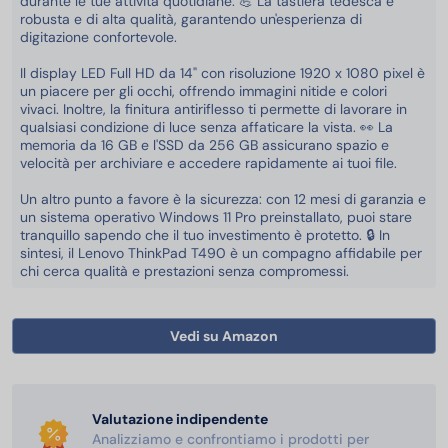
durante le tue attività quotidiane. 💪 La tastiera tedesca è
robusta e di alta qualità, garantendo un'esperienza di
digitazione confortevole.
Il display LED Full HD da 14" con risoluzione 1920 x 1080 pixel è
un piacere per gli occhi, offrendo immagini nitide e colori
vivaci. Inoltre, la finitura antiriflesso ti permette di lavorare in
qualsiasi condizione di luce senza affaticare la vista. 👀 La
memoria da 16 GB e l'SSD da 256 GB assicurano spazio e
velocità per archiviare e accedere rapidamente ai tuoi file.
Un altro punto a favore è la sicurezza: con 12 mesi di garanzia e
un sistema operativo Windows 11 Pro preinstallato, puoi stare
tranquillo sapendo che il tuo investimento è protetto. 🔒 In
sintesi, il Lenovo ThinkPad T490 è un compagno affidabile per
chi cerca qualità e prestazioni senza compromessi.
Vedi su Amazon
Valutazione indipendente
Analizziamo e confrontiamo i prodotti per