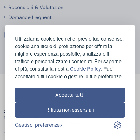
Recensioni & Valutazioni
Domande frequenti
Utilizziamo cookie tecnici e, previo tuo consenso,
cookie analitici e di profilazione per offrirti la
migliore esperienza possibile, analizzare il
traffico e personalizzare i contenuti. Per saperne
di più, consulta la nostra
Cookie Policy
. Puoi
accettare tutti i cookie o gestire le tue preferenze.
Accetta tutti
Rifiuta non essenziali
Categorie
Casa e Igiene
Bellezza e Cura del Corpo
popolari
Elettrodomestici
Sport e Tempo Libero
Elettronica
Infanzia e Giocattoli
Gestisci preferenze