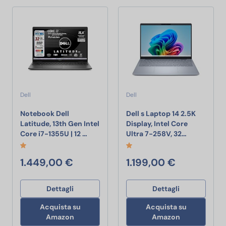
Dell
Dell
Notebook Dell
Dell s Laptop 14 2.5K
Latitude, 13th Gen Intel
Display, Intel Core
Notebook Dell Latitude, 13th Gen Intel Co
Dell s Lapt
Core i7-1355U | 12 …
Ultra 7-258V, 32…
1.449,00 €
1.199,00 €
Dettagli
Dettagli
Acquista su
Acquista su
Amazon
Amazon