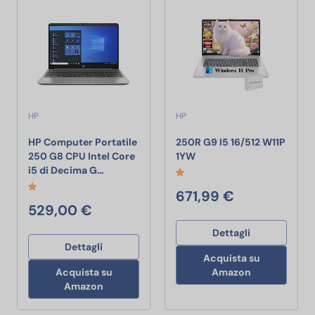
HP
HP
HP Computer Portatile
250R G9 I5 16/512 W11P
250R G9 I5 16/512 W11P 
250 G8 CPU Intel Core
1YW
HP Computer Portatile 250 G8 CPU Intel Co
i5 di Decima G…
671,99 €
529,00 €
Dettagli
Dettagli
Acquista su
Acquista su
Amazon
Amazon