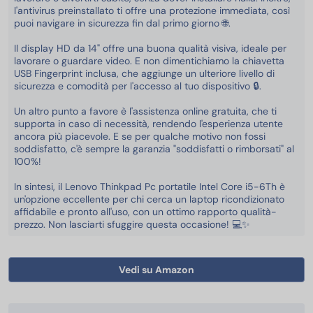
l'antivirus preinstallato ti offre una protezione immediata, così
puoi navigare in sicurezza fin dal primo giorno 🌐.
Il display HD da 14" offre una buona qualità visiva, ideale per
lavorare o guardare video. E non dimentichiamo la chiavetta
USB Fingerprint inclusa, che aggiunge un ulteriore livello di
sicurezza e comodità per l'accesso al tuo dispositivo 🔒.
Un altro punto a favore è l'assistenza online gratuita, che ti
supporta in caso di necessità, rendendo l'esperienza utente
ancora più piacevole. E se per qualche motivo non fossi
soddisfatto, c'è sempre la garanzia "soddisfatti o rimborsati" al
100%!
In sintesi, il Lenovo Thinkpad Pc portatile Intel Core i5-6Th è
un'opzione eccellente per chi cerca un laptop ricondizionato
affidabile e pronto all'uso, con un ottimo rapporto qualità-
prezzo. Non lasciarti sfuggire questa occasione! 💻✨
Vedi su Amazon