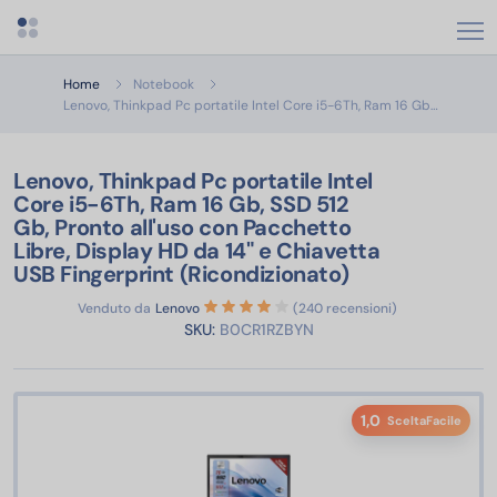
Apri menu categorie
Home
Notebook
Lenovo, T
Lenovo, Thinkpad Pc portatile Intel Core i5-6Th, Ram 16 Gb…
Lenovo, Thinkpad Pc portatile Intel
Core i5-6Th, Ram 16 Gb, SSD 512
Gb, Pronto all'uso con Pacchetto
Libre, Display HD da 14" e Chiavetta
USB Fingerprint (Ricondizionato)
Venduto da
Lenovo
(240 recensioni)
SKU:
B0CR1RZBYN
1,0
SceltaFacile