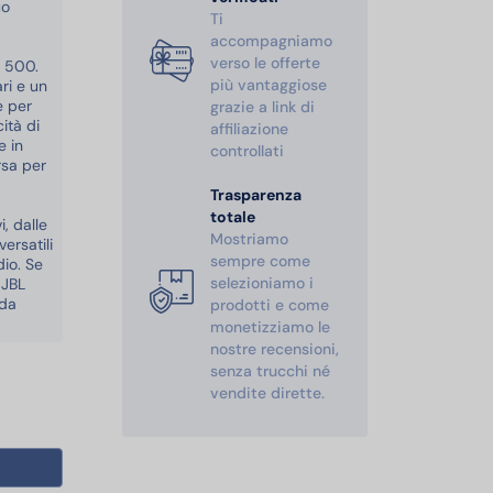
uo
Ti
accompagniamo
verso le offerte
e 500.
più vantaggiose
ri e un
e per
grazie a link di
cità di
affiliazione
e in
controllati
rsa per
Trasparenza
totale
, dalle
Mostriamo
ersatili
sempre come
dio. Se
selezioniamo i
 JBL
 da
prodotti e come
monetizziamo le
nostre recensioni,
senza trucchi né
vendite dirette.