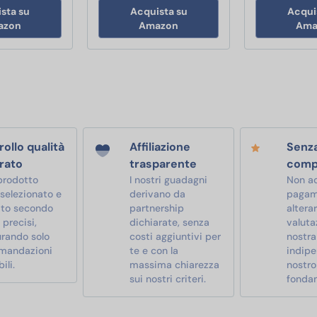
sta su
Acquista su
Acqui
azon
Amazon
Ama
ollo qualità
Affiliazione
Senz
rato
trasparente
comp
prodotto
I nostri guadagni
Non a
 selezionato e
derivano da
pagam
ato secondo
partnership
alterar
i precisi,
dichiarate, senza
valutaz
urando solo
costi aggiuntivi per
nostra
mandazioni
te e con la
indipe
ili.
massima chiarezza
nostro
sui nostri criteri.
fonda