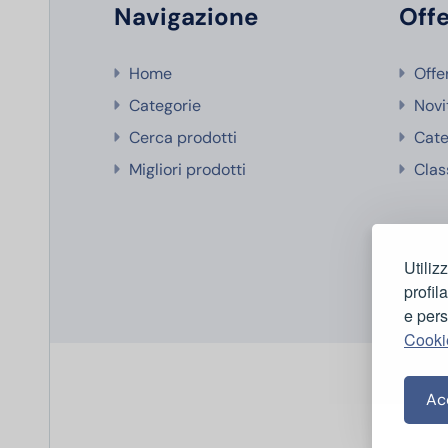
Navigazione
Offe
Home
Offe
Categorie
Novi
Cerca prodotti
Cate
Migliori prodotti
Clas
Utiliz
profil
e pers
Cooki
Acc