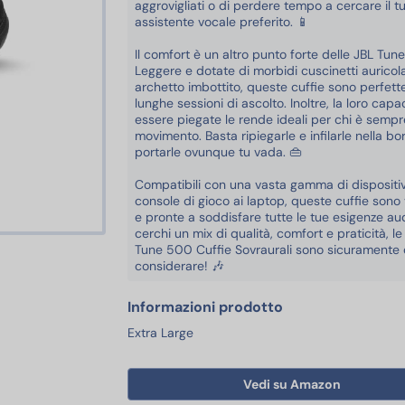
aggrovigliati o di perdere tempo a cercare il t
assistente vocale preferito. 📱
Il comfort è un altro punto forte delle JBL Tun
Leggere e dotate di morbidi cuscinetti auricola
archetto imbottito, queste cuffie sono perfett
lunghe sessioni di ascolto. Inoltre, la loro capa
essere piegate le rende ideali per chi è sempr
movimento. Basta ripiegarle e infilarle nella bo
portarle ovunque tu vada. 👜
Compatibili con una vasta gamma di dispositivi
console di gioco ai laptop, queste cuffie sono v
e pronte a soddisfare tutte le tue esigenze au
cerchi un mix di qualità, comfort e praticità, le
Tune 500 Cuffie Sovraurali sono sicuramente
considerare! 🎶
Informazioni prodotto
Extra Large
Vedi su Amazon