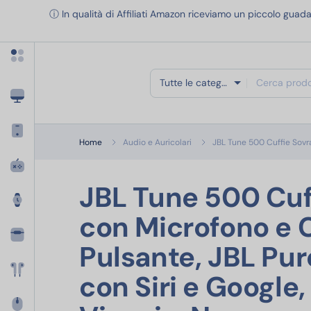
Apri menu categorie
ⓘ In qualità di Affiliati Amazon riceviamo un piccolo guada
Tutte le categorie
Home
Audio e Auricolari
JBL Tune 500 Cuffie Sovra
JBL Tune 500 Cuff
con Microfono e
Pulsante, JBL Pu
con Siri e Google,