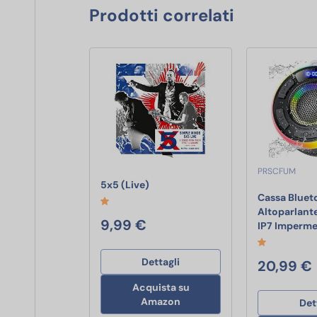
Prodotti correlati
PRSCFUM
5x5 (Live)
5x5 (Live)
Cassa Bluet
Altoparlant
9,99 €
IP7 Imperm
Dettagli
20,99 €
Acquista su
Amazon
Det