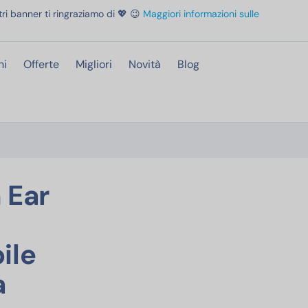
ri banner ti ringraziamo di 💖 😉
Maggiori informazioni sulle
ni
Offerte
Migliori
Novità
Blog
 con Microfono e Comando Remoto ad 1 Pulsante, JBL Pure Bass Sound, Compatibile
 Ear
ile
a