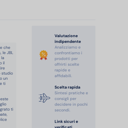
Valutazione
indipendente
Analizziamo e
ie che
, le JBL
confrontiamo i
 la
prodotti per
 il
offrirti scelte
ire
rapide e
 studio
affidabili.
no un
 ti
Scelta rapida
Sintesi pratiche e
consigli per
ueste
glio
decidere in pochi
rato ti
secondi.
ate,
lice
Link sicuri e
verificati