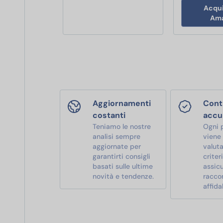
Acqui
Am
Aggiornamenti
Contr
costanti
accu
Teniamo le nostre
Ogni 
analisi sempre
viene
aggiornate per
valut
garantirti consigli
criter
basati sulle ultime
assic
novità e tendenze.
racco
affidab