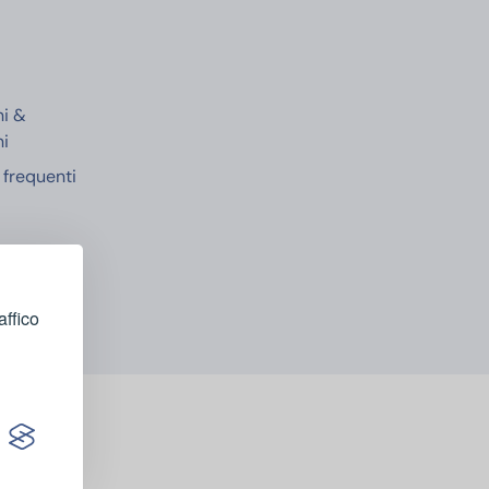
e
ni &
ni
frequenti
affico