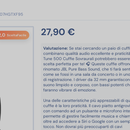
07HGTXF95
27,90 €
2,0
SceltaFacile
Valutazione:
Se stai cercando un paio di cuff
combinano qualità audio eccellente e praticità
Tune 500 Cuffie Sovraurali potrebbero essere
scelta perfetta per te! 🎧 Queste cuffie offrono
rinomato JBL Pure Bass Sound, che ti farà sent
come se fossi in una sala da concerto o in uno
di registrazione. I driver da 32 mm garantisco
suono limpido e corposo, con bassi potenti che
faranno vibrare di emozione.
Una delle caratteristiche più apprezzabili di q
cuffie è la loro praticità. Il cavo piatto antigrovi
con comando ad un pulsante e microfono integ
permette di gestire facilmente musica e chiam
oltre ad accedere a Siri o Google con un semp
tocco. Non dovrai più preoccuparti di cavi