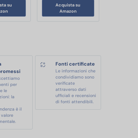
sta su
Acquista su
zon
Amazon
a
Fonti certificate
romessi
Le informazioni che
condividiamo sono
ccettiamo
verificate
enti per
attraverso dati
e le
ufficiali e recensioni
ioni: la
di fonti attendibili.
ndenza è il
 valore
mentale.