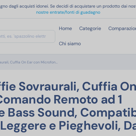
gno dagli acquisti idonei. Se decidi di acquistare un prodotto dai nost
nostre entrate/fonti di guadagno
Home
Categorie
Comparazio
Chi siamo
JBL Tune 500 Cuffie Sovraurali, Cuffia On Ear
urali, Cuffia On Ear con Microfon…
ie Sovraurali, Cuffia On
 Comando Remoto ad 1
re Bass Sound, Compatib
 Leggere e Pieghevoli, D