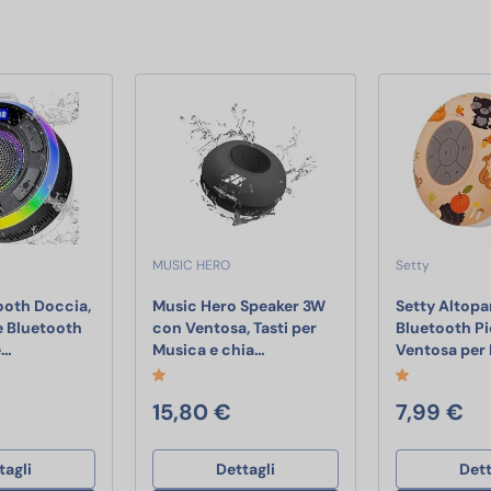
MUSIC HERO
Setty
ooth Doccia,
Music Hero Speaker 3W
Setty Altopa
e Bluetooth
con Ventosa, Tasti per
Bluetooth P
Cassa Bluetooth Doccia, Altoparlante Bluetooth IP7 Impermeabi
Music Hero Speaker 3W con Vent
e…
Musica e chia…
Ventosa per
15,80 €
7,99 €
tagli
Dettagli
Dett