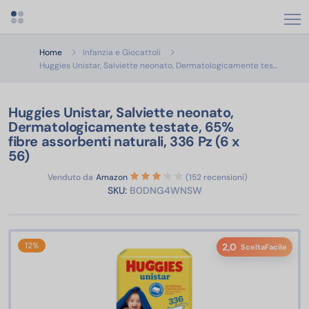
Apri menu categorie
Home
Infanzia e Giocattoli
Huggies 
Huggies Unistar, Salviette neonato, Dermatologicamente tes…
Huggies Unistar, Salviette neonato,
Dermatologicamente testate, 65%
fibre assorbenti naturali, 336 Pz (6 x
56)
Venduto da
Amazon
(152 recensioni)
SKU:
B0DNG4WNSW
12%
2,0
SceltaFacile