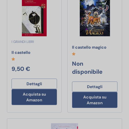
I GRANDI LIBRI
Il castello
Il castello magico
Il castello
Il castello
Non
9,50 €
disponibile
Dettagli
Dettagli
Acquista su
Acquista su
Amazon
Amazon