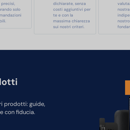
i precisi,
dichiarate, senza
valutaz
urando solo
costi aggiuntivi per
nostra
mandazioni
te e con la
indipe
ili.
massima chiarezza
nostro
sui nostri criteri.
fonda
dotti
ri prodotti: guide,
e con fiducia.