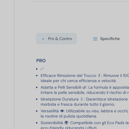
Pro & Contro
Specifiche
PRO
✅
Efficace Rimozione del Trucco 💄: Rimuove il 10
ideale per chi cerca efficienza e velocità.
Adatta a Pelli Sensibili 🌿: La formula è apposi
irritare la pelle sensibile, riducendo il rischio di
Idratazione Duratura 💧: Garantisce idratazione 
morbida e fresca durante tutto il giorno.
Versatilità 👁️: Utilizzabile su viso, labbra e occ
la routine di pulizia quotidiana.
Sostenibilità 🌍: Compatibile con gli Eco Pads lav
eco-friendly riducendo i rifiuti.