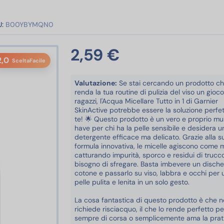
:
B00YBYMQN0
2,59 €
2,0
SceltaFacile
Valutazione:
Se stai cercando un prodotto c
renda la tua routine di pulizia del viso un gioc
ragazzi, l'Acqua Micellare Tutto in 1 di Garnier
SkinActive potrebbe essere la soluzione perfe
te! 🌟 Questo prodotto è un vero e proprio mu
have per chi ha la pelle sensibile e desidera u
detergente efficace ma delicato. Grazie alla s
formula innovativa, le micelle agiscono come 
catturando impurità, sporco e residui di trucc
bisogno di sfregare. Basta imbevere un dische
cotone e passarlo su viso, labbra e occhi per 
pelle pulita e lenita in un solo gesto.
La cosa fantastica di questo prodotto è che 
richiede risciacquo, il che lo rende perfetto pe
sempre di corsa o semplicemente ama la prati