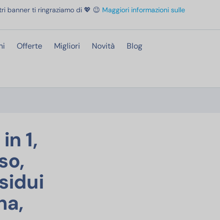
ri banner ti ringraziamo di 💖 😉
Maggiori informazioni sulle
ni
Offerte
Migliori
Novità
Blog
in 1, Per Pelli Sensibili, 100% del Trucco Rimosso, Pelle Detersa e Idratata per 1
in 1,
so,
sidui
na,