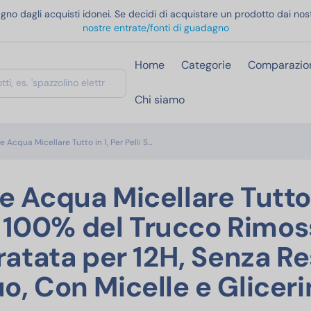
gno dagli acquisti idonei. Se decidi di acquistare un prodotto dai nost
nostre entrate/fonti di guadagno
Home
Categorie
Comparazio
Chi siamo
Garnier SkinActive Acqua Micellare Tutto 
e Acqua Micellare Tutto in 1, Per Pelli S…
e Acqua Micellare Tutto 
i, 100% del Trucco Rimos
ratata per 12H, Senza Re
o, Con Micelle e Gliceri