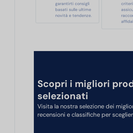
garantirti consigli
criter
basati sulle ultime
assic
novità e tendenze.
racco
affidab
Scopri i migliori pro
selezionati
Visita la nostra selezione dei miglio
recensioni e classifiche per sceglier