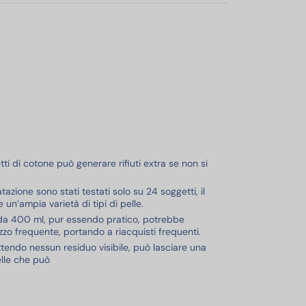
tti di cotone può generare rifiuti extra se non si
ratazione sono stati testati solo su 24 soggetti, il
n’ampia varietà di tipi di pelle.
o da 400 ml, pur essendo pratico, potrebbe
lizzo frequente, portando a riacquisti frequenti.
mettendo nessun residuo visibile, può lasciare una
elle che può