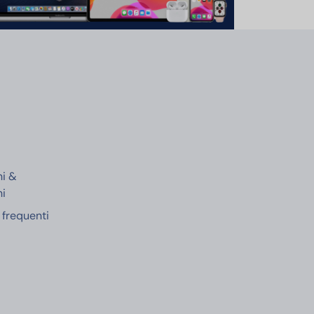
e
ni &
ni
frequenti