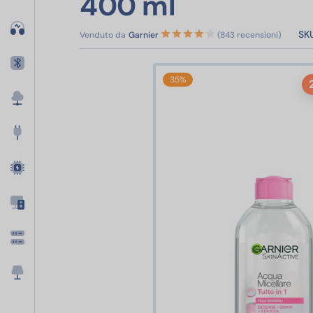
400 ml
SKU
Venduto da
Garnier
(843 recensioni)
35%