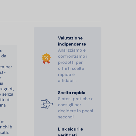
Valutazione
indipendente
Analizziamo e
he
o da
confrontiamo i
prodotti per
tta per
offrirti scelte
st-
rapide e
n
affidabili.
ua
magneti,
Scelta rapida
o senza
Sintesi pratiche e
tto di
consigli per
una
decidere in pochi
secondi.
non
r chi è
Link sicuri e
cità.
verificati