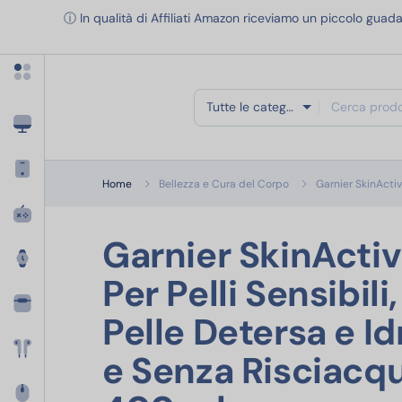
Apri menu categorie
ⓘ In qualità di Affiliati Amazon riceviamo un piccolo guada
Tutte le categorie
Home
Bellezza e Cura del Corpo
Garnier SkinActiv
Garnier SkinActiv
Per Pelli Sensibil
Pelle Detersa e Id
e Senza Risciacqu