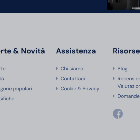
rte & Novità
Assistenza
Risors
rte
Chi siamo
Blog
tà
Contattaci
Recensio
Valutazio
gorie popolari
Cookie & Privacy
Domande 
sifiche