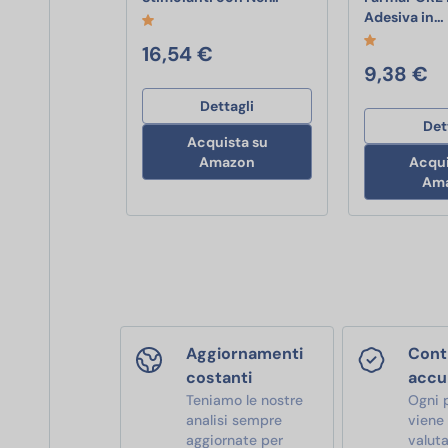
Adesiva in…
16,54 €
9,38 €
Dettagli
Det
Acquista su
Amazon
Acqui
Am
Aggiornamenti
Contr
costanti
accu
Teniamo le nostre
Ogni 
analisi sempre
viene
aggiornate per
valut