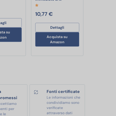
rotto 5 x 7 cm in TNT
10,77 €
agli
Dettagli
sta su
Acquista su
zon
Amazon
a
Fonti certificate
romessi
Le informazioni che
condividiamo sono
ccettiamo
verificate
enti per
attraverso dati
e le