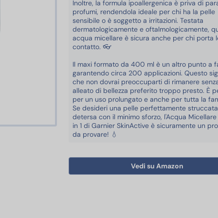
Inoltre, la formula ipoallergenica è priva di pa
profumi, rendendola ideale per chi ha la pelle
sensibile o è soggetto a irritazioni. Testata
dermatologicamente e oftalmologicamente, q
acqua micellare è sicura anche per chi porta l
contatto. 👓
Il maxi formato da 400 ml è un altro punto a f
garantendo circa 200 applicazioni. Questo sig
che non dovrai preoccuparti di rimanere senza 
alleato di bellezza preferito troppo presto. È p
per un uso prolungato e anche per tutta la fam
Se desideri una pelle perfettamente struccata
detersa con il minimo sforzo, l'Acqua Micellare
in 1 di Garnier SkinActive è sicuramente un pr
da provare! 💧
a del Corpo
Vedi su Amazon