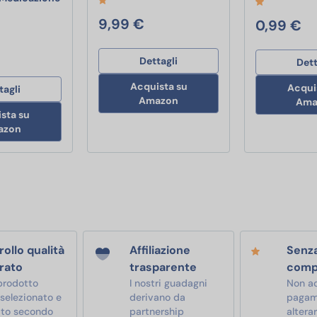
Farmac Zabban 1206310507M FarmaPORE Medicazione Adesiva in Ce
9,99 €
0,99 €
Dettagli
Dett
Acquista su
Acqui
tagli
Amazon
Ama
sta su
azon
ollo qualità
Affiliazione
Senz
rato
trasparente
comp
prodotto
I nostri guadagni
Non a
 selezionato e
derivano da
pagam
ato secondo
partnership
alterar