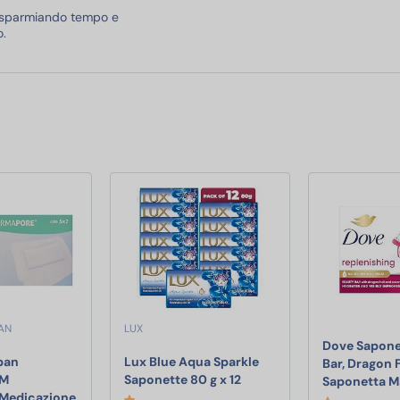
risparmiando tempo e
o.
AN
LUX
Dove Sapone
ban
Lux Blue Aqua Sparkle
Bar, Dragon F
Lux Blue Aqua Sparkle Sap
7M
Saponette 80 g x 12
Saponetta M
ntense 6 unità Stimolanti con Nervature e Gel Stimolante stimolanti
Medicazione