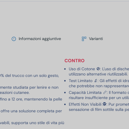
Informazioni aggiuntive
Varianti
CONTRO
Uso di Cotone 🚫: L'uso di dische
utilizzano alternative riutilizzabili.
0% del trucco con un solo gesto,
Test Limitato 🔬: Gli effetti di id
che potrebbe non rappresentare u
tamente studiata per lenire e non
 reazioni cutanee.
Capacità Limitata 📏: Il format
risultare insufficiente per un uti
fino a 12 ore, mantenendo la pelle
Effetti Non Visibili 🕵️: Pur pro
sensazione di film sottile sulla p
hi, offre una soluzione completa per
abili, supporta uno stile di vita più