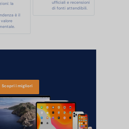
ufficiali e recensioni
ioni: la
di fonti attendibili.
ndenza è il
 valore
mentale.
Scopri i migliori