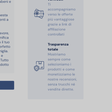
rabeni e
Ti
accompagniamo
verso le offerte
uesta
più vantaggiose
enti a
grazie a link di
affiliazione
avore,
controllati
nifica
il tuo
Trasparenza
erfetto
totale
iglia.
Mostriamo
 e
sempre come
 Tutto
selezioniamo i
odotto
prodotti e come
monetizziamo le
nostre recensioni,
senza trucchi né
vendite dirette.