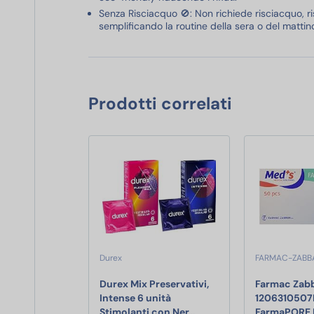
Senza Risciacquo 🚫: Non richiede risciacquo, 
semplificando la routine della sera o del mattin
Prodotti correlati
Durex
FARMAC-ZABB
Durex Mix Preservativi,
Farmac Zab
Intense 6 unità
120631050
Durex Mix Preservativi, I
Stimolanti con Ner…
FarmaPORE 