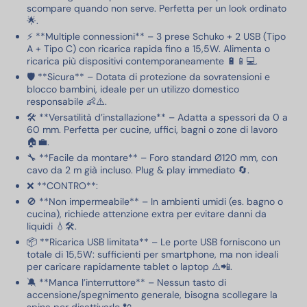
scompare quando non serve. Perfetta per un look ordinato
🌟.
⚡ **Multiple connessioni** – 3 prese Schuko + 2 USB (Tipo
A + Tipo C) con ricarica rapida fino a 15,5W. Alimenta o
ricarica più dispositivi contemporaneamente 🔋📱💻.
🛡️ **Sicura** – Dotata di protezione da sovratensioni e
blocco bambini, ideale per un utilizzo domestico
responsabile 👶⚠️.
🛠️ **Versatilità d’installazione** – Adatta a spessori da 0 a
60 mm. Perfetta per cucine, uffici, bagni o zone di lavoro
🏠💼.
🔧 **Facile da montare** – Foro standard Ø120 mm, con
cavo da 2 m già incluso. Plug & play immediato 🔄.
❌ **CONTRO**:
🚫 **Non impermeabile** – In ambienti umidi (es. bagno o
cucina), richiede attenzione extra per evitare danni da
liquidi 💧🛠️.
📦 **Ricarica USB limitata** – Le porte USB forniscono un
totale di 15,5W: sufficienti per smartphone, ma non ideali
per caricare rapidamente tablet o laptop ⚠️📲.
🔕 **Manca l’interruttore** – Nessun tasto di
accensione/spegnimento generale, bisogna scollegare la