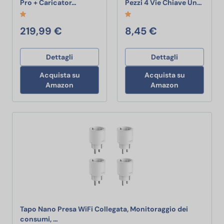
Ti presentiamo Ring Battery Video Doorbell 
TNOMSN
Pro + Caricator…
Pezzi 4 Vie Chiave Un…
219,99 €
8,45 €
Dettagli
Dettagli
Acquista su
Acquista su
Amazon
Amazon
Tapo Nano Presa WiFi Collegata, Monitoraggio dei
Tapo Nano Presa WiFi Collegata, Monitoraggio de
consumi, …