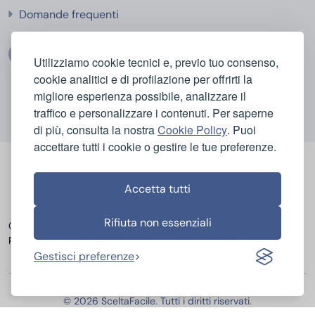
Domande frequenti
Utilizziamo cookie tecnici e, previo tuo consenso,
cookie analitici e di profilazione per offrirti la
migliore esperienza possibile, analizzare il
traffico e personalizzare i contenuti. Per saperne
di più, consulta la nostra
Cookie Policy
. Puoi
accettare tutti i cookie o gestire le tue preferenze.
Accetta tutti
Rifiuta non essenziali
Categorie
Casa e Igiene
Bellezza e Cura del Corpo
popolari
Elettrodomestici
Sport e Tempo Libero
Elettronica
Infanzia e Giocattoli
Gestisci preferenze
© 2026 SceltaFacile. Tutti i diritti riservati.
Miglior Hosting Italiano
Miglior Fornitore Energia e Gas