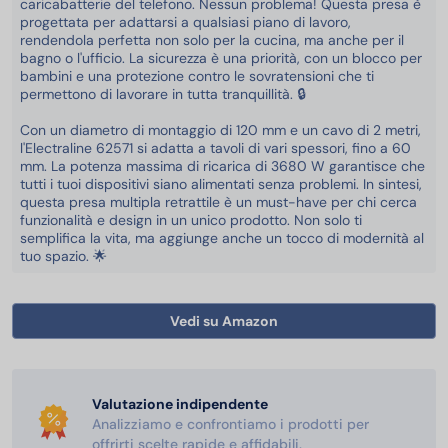
caricabatterie del telefono. Nessun problema! Questa presa è
progettata per adattarsi a qualsiasi piano di lavoro,
rendendola perfetta non solo per la cucina, ma anche per il
bagno o l'ufficio. La sicurezza è una priorità, con un blocco per
bambini e una protezione contro le sovratensioni che ti
permettono di lavorare in tutta tranquillità. 🔒
Con un diametro di montaggio di 120 mm e un cavo di 2 metri,
l'Electraline 62571 si adatta a tavoli di vari spessori, fino a 60
mm. La potenza massima di ricarica di 3680 W garantisce che
tutti i tuoi dispositivi siano alimentati senza problemi. In sintesi,
questa presa multipla retrattile è un must-have per chi cerca
funzionalità e design in un unico prodotto. Non solo ti
semplifica la vita, ma aggiunge anche un tocco di modernità al
tuo spazio. 🌟
Vedi su Amazon
Valutazione indipendente
Analizziamo e confrontiamo i prodotti per
offrirti scelte rapide e affidabili.