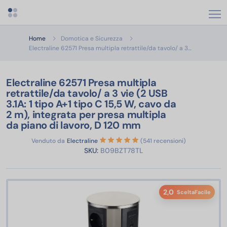
Apri menu categorie
Home
Domotica e Sicurezza
Electraline 6
Electraline 62571 Presa multipla retrattile/da tavolo/ a 3…
Electraline 62571 Presa multipla
retrattile/da tavolo/ a 3 vie (2 USB
3.1A: 1 tipo A+1 tipo C 15,5 W, cavo da
2 m), integrata per presa multipla
da piano di lavoro, D 120 mm
Venduto da
Electraline
(541 recensioni)
SKU:
B09BZT78TL
2,0
SceltaFacile