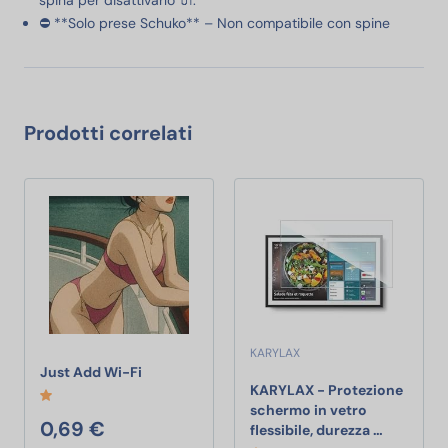
spina per disattivarlo 🔌.
⛔ **Solo prese Schuko** – Non compatibile con spine
Prodotti correlati
KARYLAX
Just Add Wi-Fi
Just Add Wi-Fi
KARYLAX - Protezione
schermo in vetro
0,69 €
KARYLAX -
flessibile, durezza …