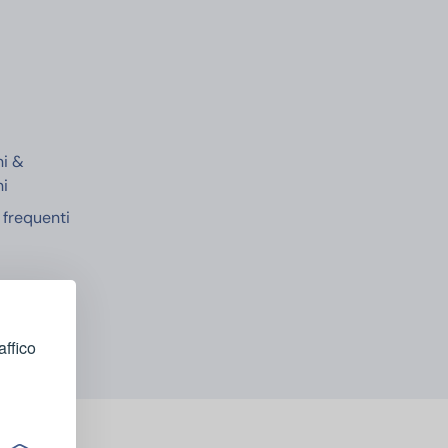
e
ni &
ni
frequenti
affico