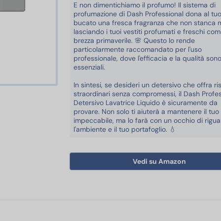
E non dimentichiamo il profumo! Il sistema di
profumazione di Dash Professional dona al tu
bucato una fresca fragranza che non stanca m
lasciando i tuoi vestiti profumati e freschi co
brezza primaverile. 🌸 Questo lo rende
particolarmente raccomandato per l'uso
professionale, dove l'efficacia e la qualità son
essenziali.
In sintesi, se desideri un detersivo che offra ris
straordinari senza compromessi, il Dash Profes
Detersivo Lavatrice Liquido è sicuramente da
provare. Non solo ti aiuterà a mantenere il tu
impeccabile, ma lo farà con un occhio di rigu
l'ambiente e il tuo portafoglio. 💧
Vedi su Amazon