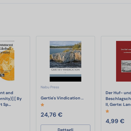
Nabu Press
nt and
Der Huf- un
Gertie's Vindication ..
Gertie's Vindication ..
nity)] [ By
Beschlagsch
[(Environment and Global Modernity)] [ By (author) Gert Spaar
rt Sp…
II, Gerte: L
rigazione per Giardino,Sistema di Irrigazione da Giardino,Drip Irri
24,76 €
4,99 €
Dettagli