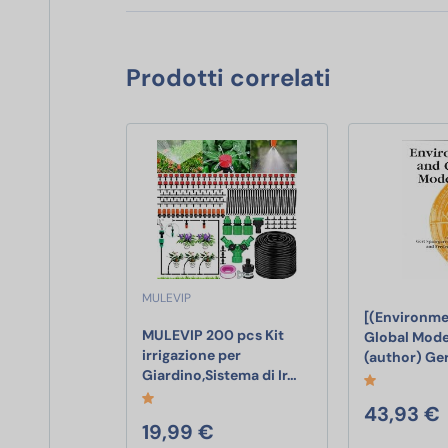
Prodotti correlati
MULEVIP
[(Environme
MULEVIP 200 pcs Kit
Global Moder
irrigazione per
(author) Ge
MULEVIP 200 pcs Kit ir
Giardino,Sistema di Ir…
43,93 €
19,99 €