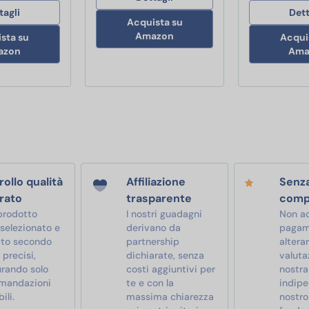
tagli
Dett
Acquista su
Amazon
sta su
Acqui
azon
Ama
ollo qualità
Affiliazione
Senz
rato
trasparente
comp
prodotto
I nostri guadagni
Non a
 selezionato e
derivano da
pagam
ato secondo
partnership
alterar
i precisi,
dichiarate, senza
valutaz
urando solo
costi aggiuntivi per
nostra
mandazioni
te e con la
indipe
ili.
massima chiarezza
nostro