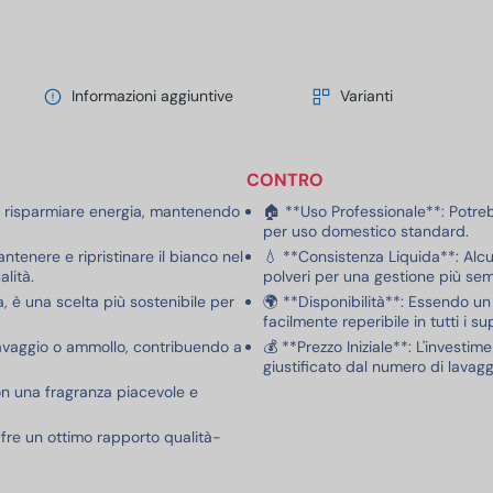
Informazioni aggiuntive
Varianti
CONTRO
er risparmiare energia, mantenendo
🏠 **Uso Professionale**: Potre
per uso domestico standard.
tenere e ripristinare il bianco nel
💧 **Consistenza Liquida**: Alcu
alità.
polveri per una gestione più sem
, è una scelta più sostenibile per
🌍 **Disponibilità**: Essendo u
facilmente reperibile in tutti i s
lavaggio o ammollo, contribuendo a
💰 **Prezzo Iniziale**: L'investi
giustificato dal numero di lavagg
on una fragranza piacevole e
fre un ottimo rapporto qualità-