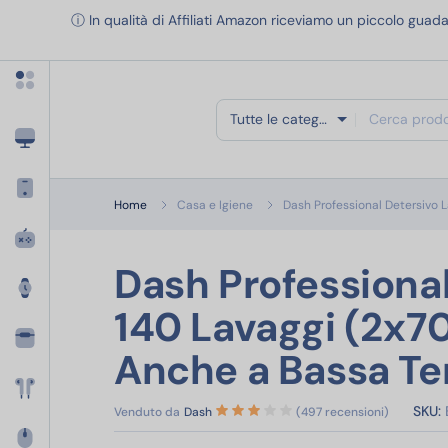
Apri menu categorie
ⓘ In qualità di Affiliati Amazon riceviamo un piccolo guada
Tutte le categorie
Home
Casa e Igiene
Dash Professional Detersivo L
Dash Professional
140 Lavaggi (2x70
Anche a Bassa T
SKU:
Venduto da
Dash
(497 recensioni)