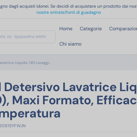
gno dagli acquisti idonei. Se decidi di acquistare un prodotto dai nost
nostre entrate/fonti di guadagno
Home
Categorie
Comparazio
Chi siamo
Dash Professional Detersivo Lavatrice Liquido, 14
avatrice Liquido, 140 Lavaggi…
 Detersivo Lavatrice Liq
), Maxi Formato, Effica
emperatura
B081SYFWJN