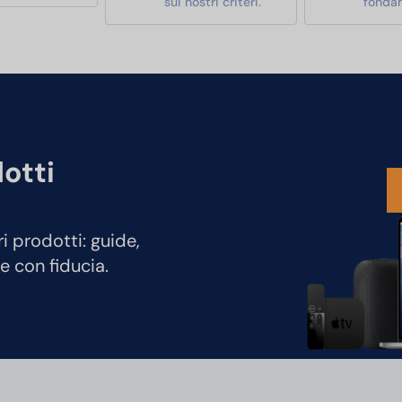
sui nostri criteri.
fonda
dotti
ri prodotti: guide,
e con fiducia.