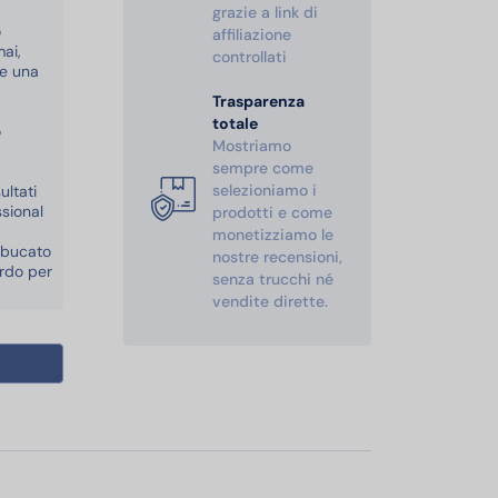
grazie a link di
o
affiliazione
ai,
controllati
me una
Trasparenza
totale
o
Mostriamo
sempre come
selezioniamo i
ultati
sional
prodotti e come
monetizziamo le
o bucato
nostre recensioni,
ardo per
senza trucchi né
vendite dirette.