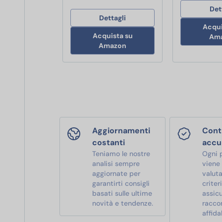
Det
Dettagli
Acqui
Acquista su
Am
Amazon
Aggiornamenti
Contr
costanti
accu
Teniamo le nostre
Ogni 
analisi sempre
viene
aggiornate per
valut
garantirti consigli
criter
basati sulle ultime
assic
novità e tendenze.
racco
affidab