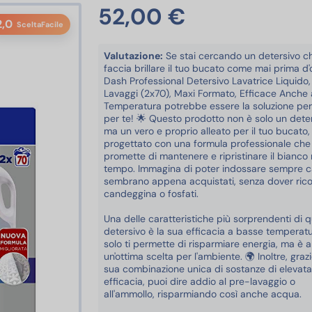
52,00 €
2,0
SceltaFacile
Valutazione:
Se stai cercando un detersivo c
faccia brillare il tuo bucato come mai prima d'or
Dash Professional Detersivo Lavatrice Liquido,
Lavaggi (2x70), Maxi Formato, Efficace Anche
Temperatura potrebbe essere la soluzione per
per te! 🌟 Questo prodotto non è solo un deter
ma un vero e proprio alleato per il tuo bucato,
progettato con una formula professionale che
promette di mantenere e ripristinare il bianco 
tempo. Immagina di poter indossare sempre c
sembrano appena acquistati, senza dover rico
candeggina o fosfati.
Una delle caratteristiche più sorprendenti di 
detersivo è la sua efficacia a basse temperat
solo ti permette di risparmiare energia, ma è 
un'ottima scelta per l'ambiente. 🌍 Inoltre, grazi
sua combinazione unica di sostanze di elevata
efficacia, puoi dire addio al pre-lavaggio o
all'ammollo, risparmiando così anche acqua.