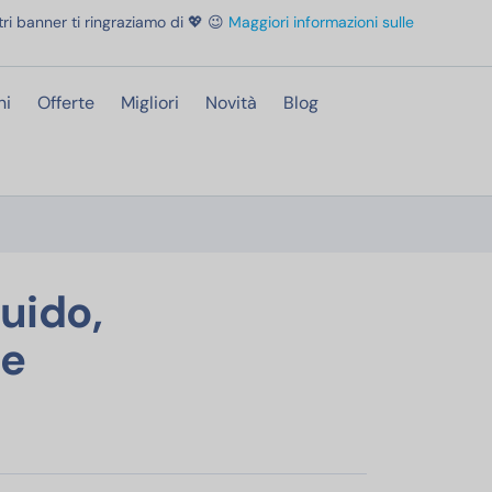
ri banner ti ringraziamo di 💖 😉
Maggiori informazioni sulle
ni
Offerte
Migliori
Novità
Blog
0 Lavaggi (2x70), Maxi Formato, Efficace Anche a Bassa Temperatura
uido,
ce