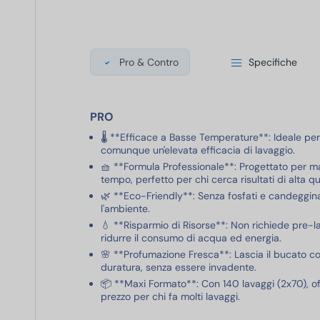
Pro & Contro
Specifiche
PRO
🌡️ **Efficace a Basse Temperature**: Ideale p
comunque un'elevata efficacia di lavaggio.
🧺 **Formula Professionale**: Progettato per man
tempo, perfetto per chi cerca risultati di alta qu
🌿 **Eco-Friendly**: Senza fosfati e candeggina
l'ambiente.
💧 **Risparmio di Risorse**: Non richiede pre-
ridurre il consumo di acqua ed energia.
🌸 **Profumazione Fresca**: Lascia il bucato c
duratura, senza essere invadente.
📦 **Maxi Formato**: Con 140 lavaggi (2x70), of
prezzo per chi fa molti lavaggi.