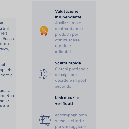
Valutazione
indipendente
Analizziamo e
he
a, il
confrontiamo i
 140
prodotti per
 a Bassa
offrirti scelte
fetta
rapide e
sivo,
affidabili.
Scelta rapida
nel
Sintesi pratiche e
api che
consigli per
rrere a
decidere in pochi
secondi.
questo
ure. Non
Link sicuri e
anche
verificati
e alla
Ti
accompagniamo
verso le offerte
più vantaggiose