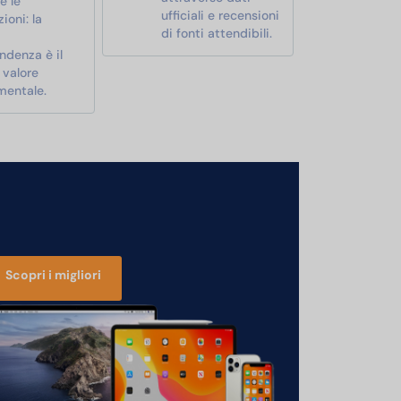
e le
ufficiali e recensioni
ioni: la
di fonti attendibili.
ndenza è il
 valore
mentale.
Scopri i migliori