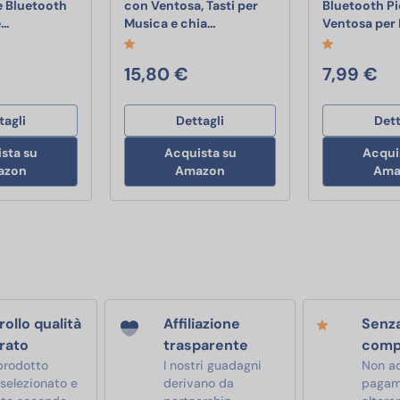
e Bluetooth
con Ventosa, Tasti per
Bluetooth P
Cassa Bluetooth Doccia, Altoparlante Bluetooth IP7 Impermeabi
Music Hero Speaker 3W con Vent
e…
Musica e chia…
Ventosa per
15,80 €
7,99 €
tagli
Dettagli
Dett
sta su
Acquista su
Acqui
azon
Amazon
Ama
ollo qualità
Affiliazione
Senz
rato
trasparente
comp
prodotto
I nostri guadagni
Non a
 selezionato e
derivano da
pagam