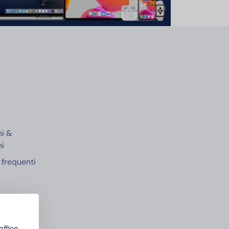
e
ni &
ni
frequenti
affico