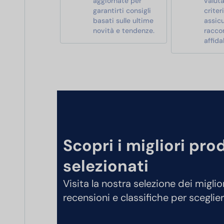
aggiornate per
valut
garantirti consigli
criter
basati sulle ultime
assic
novità e tendenze.
racco
affidab
Scopri i migliori pro
selezionati
Visita la nostra selezione dei miglio
recensioni e classifiche per sceglier