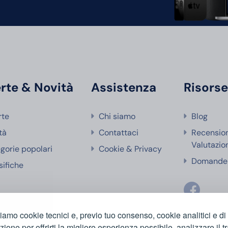
rte & Novità
Assistenza
Risors
rte
Chi siamo
Blog
tà
Contattaci
Recensio
Valutazio
gorie popolari
Cookie & Privacy
Domande 
sifiche
ziamo cookie tecnici e, previo tuo consenso, cookie analitici e di
azione per offrirti la migliore esperienza possibile, analizzare il tr