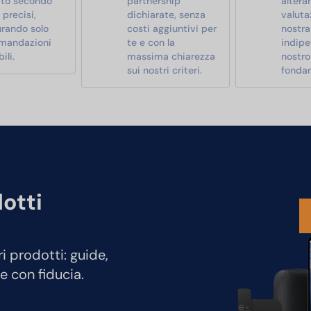
ato secondo
partnership
alterar
i precisi,
dichiarate, senza
valutaz
urando solo
costi aggiuntivi per
nostra
mandazioni
te e con la
indipe
ili.
massima chiarezza
nostro
sui nostri criteri.
fonda
dotti
ri prodotti: guide,
e con fiducia.