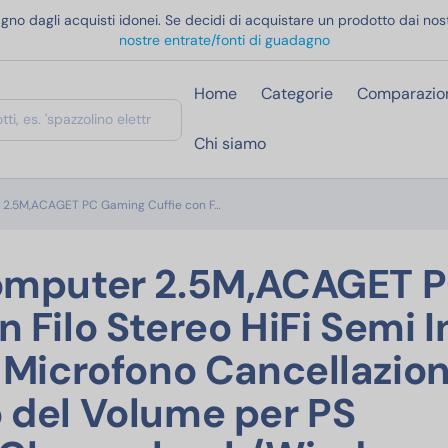
gno dagli acquisti idonei. Se decidi di acquistare un prodotto dai nost
nostre entrate/fonti di guadagno
Home
Categorie
Comparazio
Chi siamo
Cuffie USB per Computer 2.5M,ACAGET PC
 2.5M,ACAGET PC Gaming Cuffie con F…
Computer 2.5M,ACAGET 
 Filo Stereo HiFi Semi I
 Microfono Cancellazion
 del Volume per PS