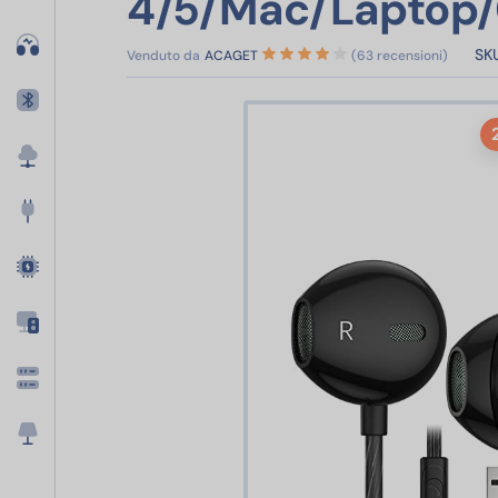
4/5/Mac/Laptop
SKU
Venduto da
ACAGET
(63 recensioni)