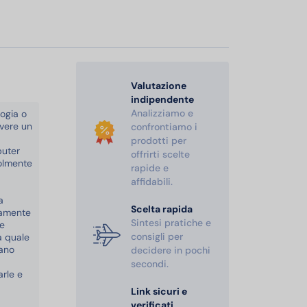
Valutazione
indipendente
Analizziamo e
ogia o
avere un
confrontiamo i
prodotti per
puter
offrirti scelte
olmente
rapide e
affidabili.
a
Scelta rapida
camente
Sintesi pratiche e
 e
consigli per
a quale
gano
decidere in pochi
secondi.
arle e
Link sicuri e
verificati