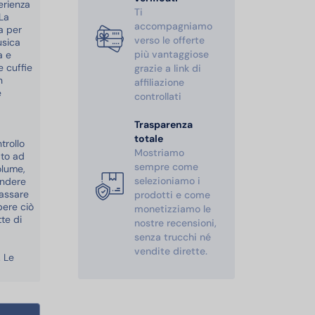
erienza
Ti
La
accompagniamo
ta per
verso le offerte
usica
più vantaggiose
a e
e cuffie
grazie a link di
n
affiliazione
e
controllati
a
Trasparenza
totale
trollo
Mostriamo
ato ad
sempre come
olume,
selezioniamo i
endere
passare
prodotti e come
pere ciò
monetizziamo le
te di
nostre recensioni,
senza trucchi né
vendite dirette.
. Le