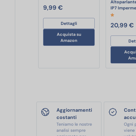
Altoparlant
9,99 €
IP7 Imperm
Dettagli
20,99 €
Acquista su
Amazon
Det
Acqui
Am
Aggiornamenti
Contr
costanti
accu
Teniamo le nostre
Ogni 
analisi sempre
viene