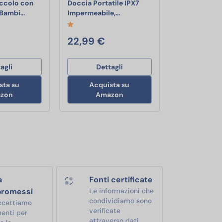
iccolo con
Doccia Portatile IPX7
le con Ventosa, 360°Associazione Stereo Cassa Bluetooth Potent
osa, Tasti per Musica e chiamate, Microfono Integrato e Vivavoce,
Setty Altoparlante Bluetooth Piccolo con Ventosa per Ba
RIENOK Cassa Bluetooth Doccia
 Bambi…
Impermeabile,…
22,99 €
agli
Dettagli
sta su
Acquista su
zon
Amazon
a
Fonti certificate
romessi
Le informazioni che
condividiamo sono
ccettiamo
verificate
enti per
attraverso dati