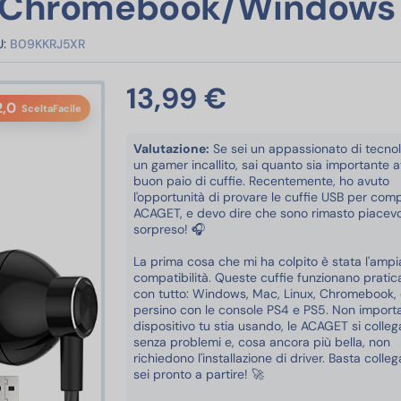
/Chromebook/Windows
:
B09KKRJ5XR
13,99 €
2,0
SceltaFacile
Valutazione:
Se sei un appassionato di tecnol
un gamer incallito, sai quanto sia importante 
buon paio di cuffie. Recentemente, ho avuto
l'opportunità di provare le cuffie USB per com
ACAGET, e devo dire che sono rimasto piacev
sorpreso! 🎧
La prima cosa che mi ha colpito è stata l'ampi
compatibilità. Queste cuffie funzionano prati
con tutto: Windows, Mac, Linux, Chromebook,
persino con le console PS4 e PS5. Non import
dispositivo tu stia usando, le ACAGET si colle
senza problemi e, cosa ancora più bella, non
richiedono l'installazione di driver. Basta colleg
sei pronto a partire! 🚀