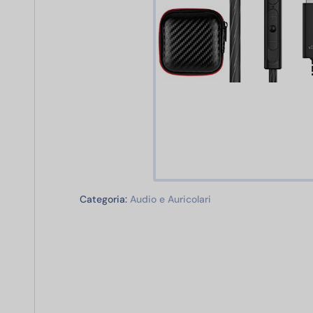
Audio e Auricolari
Categoria:
Audio e Auricolari