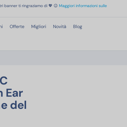
ri banner ti ringraziamo di 💖 😉
Maggiori informazioni sulle
ni
Offerte
Migliori
Novità
Blog
 Gaming Cuffie con Filo Stereo HiFi Semi In Ear Auricolari PC con Microfon
PC
n Ear
e del