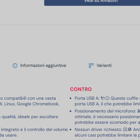
Vedi su Amazon
Informazioni aggiuntive
Varianti
CONTRO
no compatibili con una vasta
Porta USB A: 🔌😕 Queste cuffie s
 X, Linux, Google Chromebook,
porta USB A, il che potrebbe limita
Posizionamento del microfono: 
 qualità, ideale per ascoltare
ottimale, è necessario posizionar
potrebbe essere scomodo per al
o integrato e il controllo del volume
Nessun driver richiesto: 📀🚫 A
da usare.
alcuni casi potrebbe limitare la 