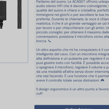
Parliamo del suono. Le ACAGET offrono un'esp
audio stereo HiFi che è davvero coinvolgente. 
qualità del suono è chiara e cristallina, perfet
immergersi nei giochi o per ascoltare la tua m
preferita. Durante le chiamate, la voce è chiar
realistica, il che è un grande vantaggio se usi l
per lavoro o per chiacchierare con gli amici. U
piccolo consiglio: per ottenere il massimo dall
conversazioni, posiziona il microfono vicino all
bocca. 📞
Un altro aspetto che mi ha conquistato è il con
intelligente del cavo. Con un microfono integr
alta definizione e un pulsante per regolare il v
puoi gestire tutto con facilità. È possibile acc
o spegnere il microfono, regolare il volume e 
da una modalità all'altra senza dover interrom
che stai facendo. È una funzione che ti permet
avere il controllo totale senza distrazioni. 🎮
Il design ergonomico è un altro punto a favore
cuff