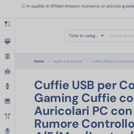
Apri menu categorie
ⓘ In qualità di Affiliati Amazon riceviamo un piccolo guada
Tutte le categorie
Home
Audio e Auricolari
Cuffie USB per Computer
Cuffie USB per 
Gaming Cuffie con
Auricolari PC con
Rumore Controllo