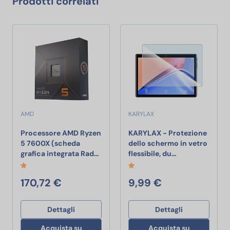
Prodotti correlati
AMD
KARYLAX
Processore AMD Ryzen
KARYLAX - Protezione
5 7600X (scheda
dello schermo in vetro
Processore AMD Ryzen 5 7600X (scheda
KARYLAX - Prote
grafica integrata Rad…
flessibile, du…
170,72 €
9,99 €
Dettagli
Dettagli
Acquista su
Acquista su