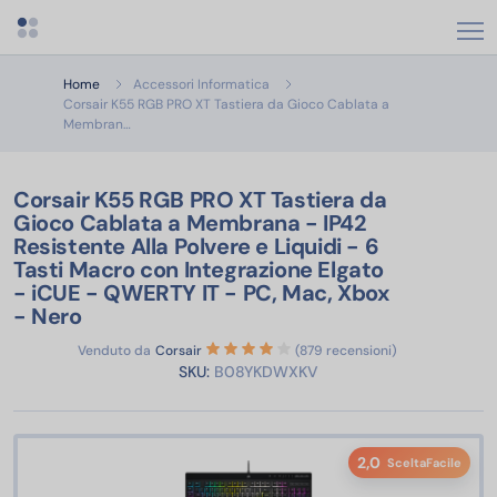
Apri menu categorie
Home
Accessori Informatica
Corsair K55 RGB PRO XT Tastiera da Gioco Cablata a
Corsair K55 RGB PRO XT Tastiera da Gioco Cablata a Membra
Membran…
Corsair K55 RGB PRO XT Tastiera da
Gioco Cablata a Membrana - IP42
Resistente Alla Polvere e Liquidi - 6
Tasti Macro con Integrazione Elgato
- iCUE - QWERTY IT - PC, Mac, Xbox
- Nero
Venduto da
Corsair
(879 recensioni)
SKU:
B08YKDWXKV
2,0
SceltaFacile