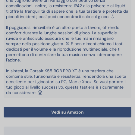
che vogliono avere un vantaggio competitivo senza
complicazioni. Inoltre, la resistenza IP42 alla polvere e ai liquidi
ti offre la tranquillità di sapere che la tua tastiera è protetta da
piccoli incidenti, così puoi concentrarti solo sul gioco. 💧
Il poggiapolsi rimovibile è un altro punto a favore, offrendo
comfort durante le lunghe sessioni di gioco. La superficie
ruvida e antiscivolo assicura che le tue mani rimangano
sempre nella posizione giusta. 🎯 E non dimentichiamo i tasti
dedicati per il volume e la riproduzione multimediale, che ti
permettono di controllare la tua musica senza interrompere
l'azione.
In sintesi, la Corsair K55 RGB PRO XT è una tastiera che
combina stile, funzionalità e resistenza, rendendola una scelta
eccellente per i giocatori su PC, Mac e Xbox. Se vuoi portare il
tuo gioco al livello successivo, questa tastiera è sicuramente
da considerare. 🏆
Vedi su Amazon