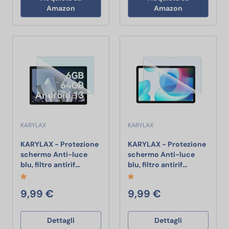
Amazon
Amazon
KARYLAX
KARYLAX
KARYLAX - Protezione
KARYLAX - Protezione
schermo Anti-luce
schermo Anti-luce
KARYLAX - Protezione schermo Anti-luce blu,
KARYLAX - Pr
blu, filtro antirif…
blu, filtro antirif…
9,99 €
9,99 €
Dettagli
Dettagli