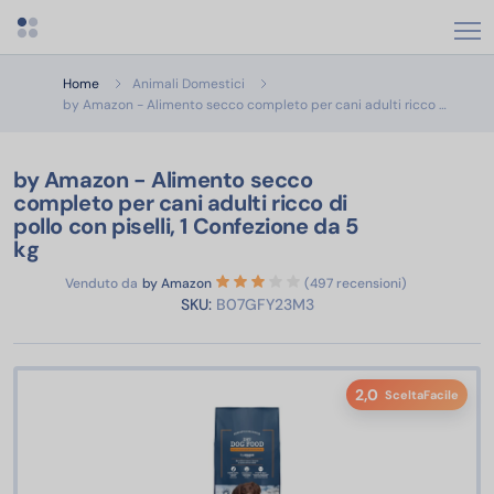
Apri menu categorie
Home
Animali Domestici
by Amaz
by Amazon - Alimento secco completo per cani adulti ricco …
by Amazon - Alimento secco
completo per cani adulti ricco di
pollo con piselli, 1 Confezione da 5
kg
Venduto da
by Amazon
(497 recensioni)
SKU:
B07GFY23M3
2,0
SceltaFacile