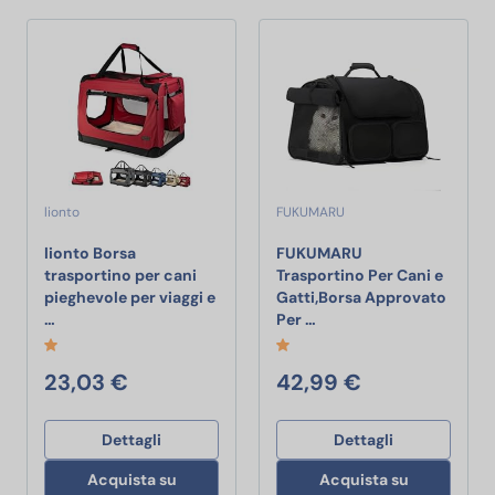
lionto
FUKUMARU
lionto Borsa
FUKUMARU
trasportino per cani
Trasportino Per Cani e
pieghevole per viaggi e
Gatti,Borsa Approvato
lionto Borsa trasportino per cani pieghevole per viaggi e au
FUKUMARU Trasportino Pe
…
Per …
23,03 €
42,99 €
Dettagli
Dettagli
Acquista su
Acquista su