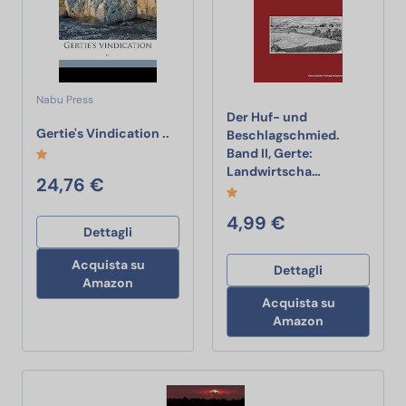
Nabu Press
Der Huf- und
Gertie's Vindication ..
Gertie's Vindication ..
Beschlagschmied.
Band II, Gerte:
Der Huf- und 
Landwirtscha…
24,76 €
4,99 €
Dettagli
Acquista su
Dettagli
Amazon
Acquista su
Amazon