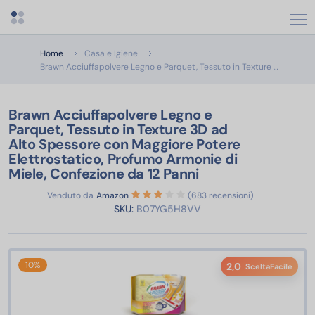
Apri menu categorie
Home
Casa e Igiene
Brawn Acc
Brawn Acciuffapolvere Legno e Parquet, Tessuto in Texture …
Brawn Acciuffapolvere Legno e
Parquet, Tessuto in Texture 3D ad
Alto Spessore con Maggiore Potere
Elettrostatico, Profumo Armonie di
Miele, Confezione da 12 Panni
Venduto da
Amazon
(683 recensioni)
SKU:
B07YG5H8VV
10%
2,0
SceltaFacile