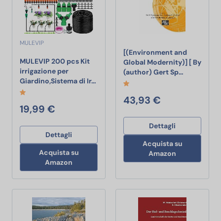
MULEVIP
[(Environment and
MULEVIP 200 pcs Kit
Global Modernity)] [ By
irrigazione per
[(Environme
(author) Gert Sp…
MULEVIP 200 pcs Kit irrigazione per G
Giardino,Sistema di Ir…
43,93 €
19,99 €
Dettagli
Dettagli
Acquista su
Acquista su
Amazon
Amazon