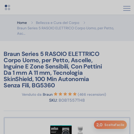
Apri menu categorie
Home
Bellezza e Cura del Corpo
Braun Series 5 RASOIO ELETTRICO Corpo Uomo, per Petto,
Braun Series 5 RASOIO ELETTRICO Corpo Uomo, per Petto, Ascelle,
Asc…
Braun Series 5 RASOIO ELETTRICO
Corpo Uomo, per Petto, Ascelle,
Inguine E Zone Sensibili, Con Pettini
Da 1 mm A 11 mm, Tecnologia
SkinShield, 100 Min Autonomia
Senza Fili, BG5360
Venduto da
Braun
(466 recensioni)
SKU:
B0BT557TH8
2,0
SceltaFacile