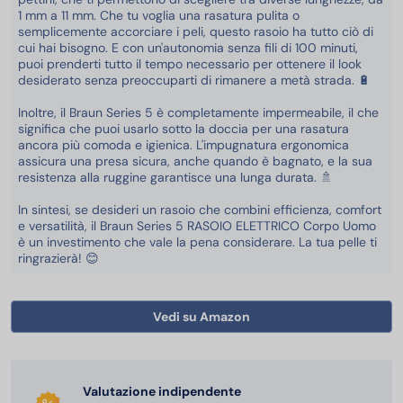
1 mm a 11 mm. Che tu voglia una rasatura pulita o
semplicemente accorciare i peli, questo rasoio ha tutto ciò di
cui hai bisogno. E con un'autonomia senza fili di 100 minuti,
puoi prenderti tutto il tempo necessario per ottenere il look
desiderato senza preoccuparti di rimanere a metà strada. 🔋
Inoltre, il Braun Series 5 è completamente impermeabile, il che
significa che puoi usarlo sotto la doccia per una rasatura
ancora più comoda e igienica. L'impugnatura ergonomica
assicura una presa sicura, anche quando è bagnato, e la sua
resistenza alla ruggine garantisce una lunga durata. 🚿
In sintesi, se desideri un rasoio che combini efficienza, comfort
e versatilità, il Braun Series 5 RASOIO ELETTRICO Corpo Uomo
è un investimento che vale la pena considerare. La tua pelle ti
ringrazierà! 😊
Vedi su Amazon
Valutazione indipendente