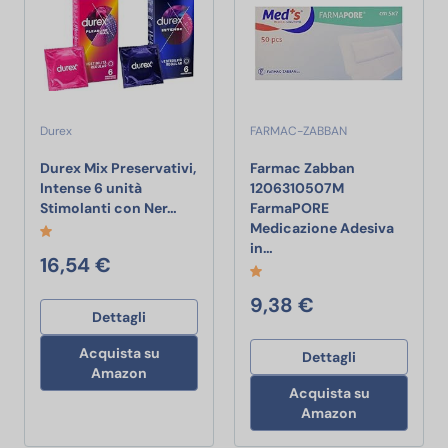
Durex
FARMAC-ZABBAN
Durex Mix Preservativi,
Farmac Zabban
Intense 6 unità
1206310507M
Durex Mix Preservativi, Intense 6 unità 
Stimolanti con Ner…
FarmaPORE
Medicazione Adesiva
Farmac Zabban 120631050
in…
16,54 €
9,38 €
Dettagli
Acquista su
Dettagli
Amazon
Acquista su
Amazon