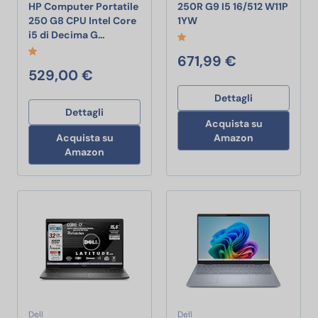
HP Computer Portatile
250R G9 I5 16/512 W11P
250R G9 I5 16/512 W11P 
250 G8 CPU Intel Core
1YW
HP Computer Portatile 250 G8 CPU Intel Co
i5 di Decima G…
671,99 €
529,00 €
Dettagli
Dettagli
Acquista su
Acquista su
Amazon
Amazon
Dell
Dell