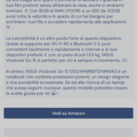
tuoi film preferiti senza affaticare la vista, anche in ambienti
luminosi. 🌞 Con 16GB di RAM LPDDR5 e un SSD da 512GB,
avrai tutta la velocità e lo spazio di cui hai bisogno per
archiviare i tuoi file e accedere rapidamente alle applicazioni.
📂
La connettività è un altro punto forte di questo dispositivo.
Grazie al supporto per Wi-Fi 6E e Bluetooth 5.3, puoi
connetterti facilmente e rapidamente a internet e ai tuoi
dispositivi preferiti. E con un peso di soli 1.63 kg, l'ASUS
Vivobook Go 15 è perfetto per chi è sempre in movimento. 🏃‍♂️
In sintesi, l'ASUS Vivobook Go 15 E1504FA#B0F2HXM5K3 è un
notebook che combina prestazioni potenti, un design elegante
e una portabilità eccezionale. Se sei alla ricerca di un laptop
che possa seguirti ovunque, questo modello potrebbe essere
la scelta giusta per te! 💻✨
Vedi su Amazon