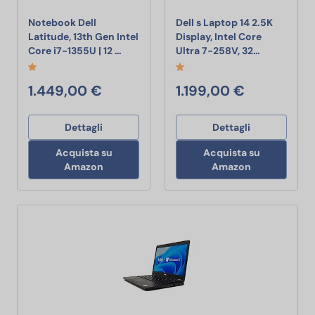
Notebook Dell
Dell s Laptop 14 2.5K
Latitude, 13th Gen Intel
Display, Intel Core
Notebook Dell Latitude, 13th Gen Intel Co
Dell s Lapt
Core i7-1355U | 12 …
Ultra 7-258V, 32…
1.449,00 €
1.199,00 €
Dettagli
Dettagli
Acquista su
Acquista su
Amazon
Amazon