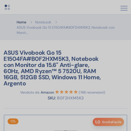
Apri menu categorie
Home
Notebook
ASUS Vivobook Go 15 E1504FA#B0F2HXM5K3, Notebook con
ASUS Vivobook Go 15 E1504FA#B0F2HXM5K3, Notebook con Monit
Monit…
ASUS Vivobook Go 15
E1504FA#B0F2HXM5K3, Notebook
con Monitor da 15.6" Anti-glare,
60Hz, AMD Ryzen™ 5 7520U, RAM
16GB, 512GB SSD, Windows 11 Home,
Argento
Venduto da
Amazon
(748 recensioni)
SKU:
B0F2HXM5K3
11%
1,0
SceltaFacile