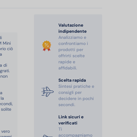
Valutazione
indipendente
Analizziamo e
i
M Mini
confrontiamo i
rio ciò
prodotti per
ia
offrirti scelte
rapide e
a di
affidabili.
grati.
 non
Scelta rapida
Sintesi pratiche e
consigli per
la
 la
decidere in pochi
econdi,
secondi.
solite
Link sicuri e
verificati
Ti
 vero
accompagniamo
grammi