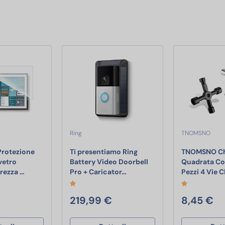
Ring
TNOMSNO
Protezione
Ti presentiamo Ring
TNOMSNO Ch
vetro
Battery Video Doorbell
Quadrata Co
KARYLAX - Protezione schermo in vetro flessibile, durezza 
Ti presentiamo Ring Battery V
urezza …
Pro + Caricator…
Pezzi 4 Vie 
219,99 €
8,45 €