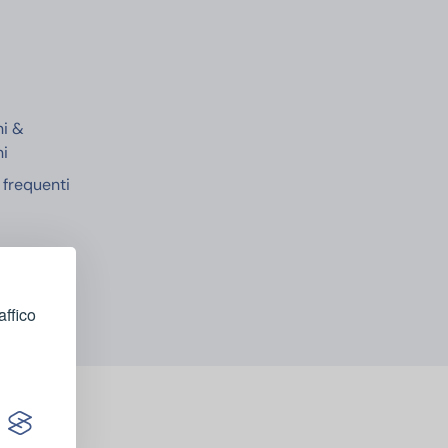
e
ni &
ni
frequenti
affico