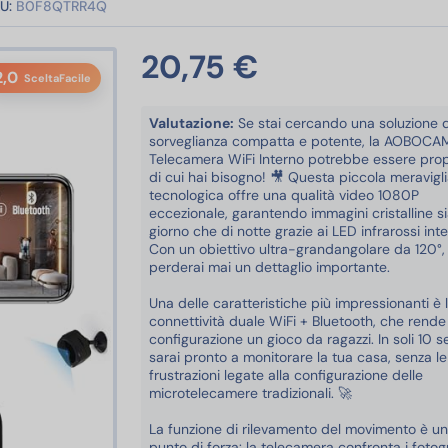
U:
B0F8QTRR4Q
20,75 €
2,0
SceltaFacile
Valutazione:
Se stai cercando una soluzione d
sorveglianza compatta e potente, la AOBOCA
Telecamera WiFi Interno potrebbe essere prop
di cui hai bisogno! 🎥 Questa piccola meravigl
tecnologica offre una qualità video 1080P
eccezionale, garantendo immagini cristalline si
giorno che di notte grazie ai LED infrarossi inte
Con un obiettivo ultra-grandangolare da 120°,
perderai mai un dettaglio importante.
Una delle caratteristiche più impressionanti è 
connettività duale WiFi + Bluetooth, che rende
configurazione un gioco da ragazzi. In soli 10 s
sarai pronto a monitorare la tua casa, senza le 
frustrazioni legate alla configurazione delle
microtelecamere tradizionali. 🚀
La funzione di rilevamento del movimento è un
punto di forza: la telecamera confronta i foto