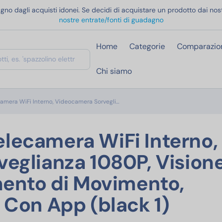
gno dagli acquisti idonei. Se decidi di acquistare un prodotto dai nost
nostre entrate/fonti di guadagno
Home
Categorie
Comparazio
Chi siamo
AOBOCAM Mini Telecamera WiFi Intern
mera WiFi Interno, Videocamera Sorvegli…
lecamera WiFi Interno,
eglianza 1080P, Vision
mento di Movimento,
 Con App (black 1)