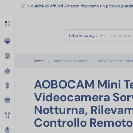
Apri menu categorie
ⓘ In qualità di Affiliati Amazon riceviamo un piccolo guada
Tutte le categorie
Home
Domotica e Sicurezza
AOBOCAM Mini Teleca
AOBOCAM Mini Te
Videocamera Sorv
Notturna, Rileva
Controllo Remoto