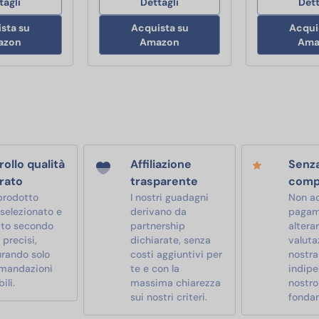
tagli
Dettagli
Dett
sta su
Acquista su
Acqui
azon
Amazon
Ama
ollo qualità
Affiliazione
Senz
rato
trasparente
comp
prodotto
I nostri guadagni
Non a
 selezionato e
derivano da
pagam
ato secondo
partnership
alterar
i precisi,
dichiarate, senza
valutaz
urando solo
costi aggiuntivi per
nostra
mandazioni
te e con la
indipe
ili.
massima chiarezza
nostro
sui nostri criteri.
fonda