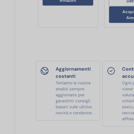
Amazon
Det
Acqui
Am
Aggiornamenti
Contr
costanti
accu
Teniamo le nostre
Ogni 
analisi sempre
viene
aggiornate per
valut
garantirti consigli
criter
basati sulle ultime
assic
novità e tendenze.
racco
affidab