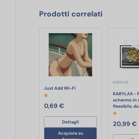
Prodotti correlati
KARYLAX
Just Add Wi-Fi
Just Add Wi-Fi
KARYLAX - 
schermo in 
0,69 €
flessibile, d
Dettagli
20,99 €
Acquista su