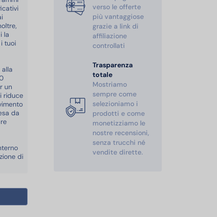
verso le offerte
cativi
più vantaggiose
i
oltre,
grazie a link di
 la
affiliazione
i tuoi
controllati
Trasparenza
 alla
totale
90
Mostriamo
r un
sempre come
i riduce
selezioniamo i
ovimento
resa da
prodotti e come
pre
monetizziamo le
nostre recensioni,
senza trucchi né
nterno
vendite dirette.
zione di