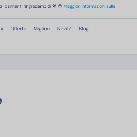
ri banner ti ringraziamo di 💖 😉
Maggiori informazioni sulle
ni
Offerte
Migliori
Novità
Blog
o, Videocamera Sorveglianza 1080P, Visione Notturna, Rilevamento di Movimen
e