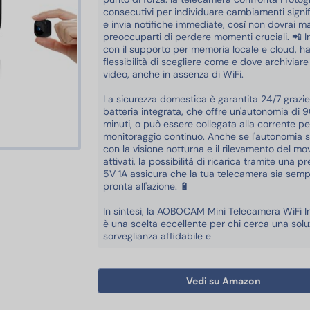
consecutivi per individuare cambiamenti signifi
e invia notifiche immediate, così non dovrai ma
preoccuparti di perdere momenti cruciali. 📲 In
con il supporto per memoria locale e cloud, hai
flessibilità di scegliere come e dove archiviare 
video, anche in assenza di WiFi.
La sicurezza domestica è garantita 24/7 grazie
batteria integrata, che offre un'autonomia di 
minuti, o può essere collegata alla corrente pe
monitoraggio continuo. Anche se l'autonomia s
con la visione notturna e il rilevamento del m
attivati, la possibilità di ricarica tramite una p
ezza
5V 1A assicura che la tua telecamera sia sem
pronta all'azione. 🔋
In sintesi, la AOBOCAM Mini Telecamera WiFi I
è una scelta eccellente per chi cerca una solu
sorveglianza affidabile e
Vedi su Amazon