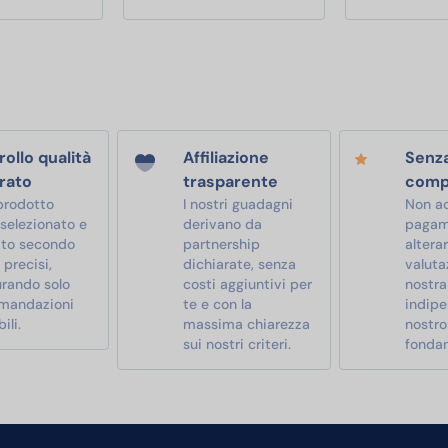
ollo qualità
Affiliazione
Senz
rato
trasparente
comp
prodotto
I nostri guadagni
Non a
 selezionato e
derivano da
pagam
ato secondo
partnership
alterar
i precisi,
dichiarate, senza
valutaz
urando solo
costi aggiuntivi per
nostra
mandazioni
te e con la
indipe
ili.
massima chiarezza
nostro
sui nostri criteri.
fonda