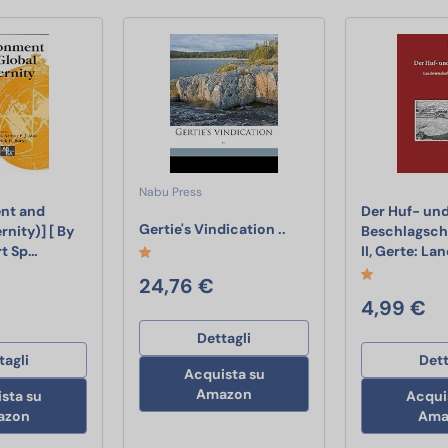
Nabu Press
nt and
Der Huf- un
Gertie's Vindication ..
Gertie's Vindication ..
nity)] [ By
Beschlagsch
[(Environment and Global Modernity)] [ By (author) Gert Spaar
rt Sp…
II, Gerte: L
rigazione per Giardino,Sistema di Irrigazione da Giardino,Drip Irri
24,76 €
4,99 €
Dettagli
tagli
Dett
Acquista su
Amazon
sta su
Acqui
azon
Ama