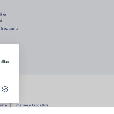
ni &
ni
frequenti
affico
onica
Infanzia e Giocattoli