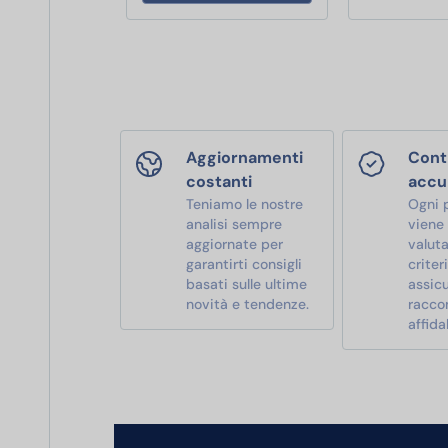
Aggiornamenti
Contr
costanti
accu
Teniamo le nostre
Ogni 
analisi sempre
viene
aggiornate per
valut
garantirti consigli
criter
basati sulle ultime
assic
novità e tendenze.
racco
affidab