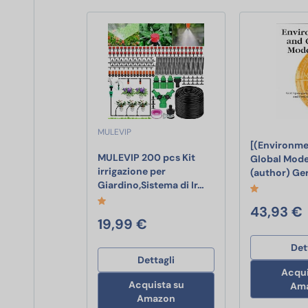
MULEVIP
[(Environme
MULEVIP 200 pcs Kit
Global Moder
irrigazione per
(author) Ge
MULEVIP 200 pcs Kit ir
Giardino,Sistema di Ir…
43,93 €
19,99 €
Det
Dettagli
Acqui
Acquista su
Am
Amazon