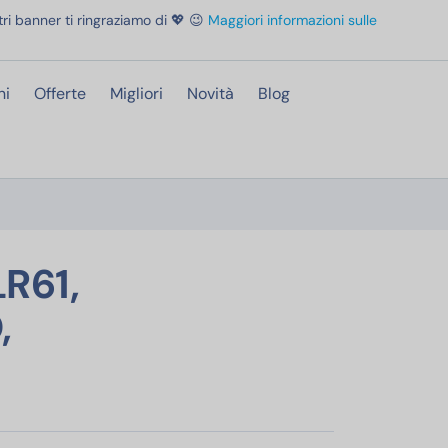
ri banner ti ringraziamo di 💖 😉
Maggiori informazioni sulle
ni
Offerte
Migliori
Novità
Blog
a di 5 anni, per rilevatori di fumo/CO, elettronica e audio
LR61,
,