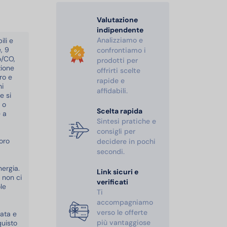
Valutazione
indipendente
Analizziamo e
ili e
, 9
confrontiamo i
o/CO,
prodotti per
zione
offrirti scelte
ro e
rapide e
ni
affidabili.
e si
o o
Scelta rapida
e a
Sintesi pratiche e
consigli per
loro
decidere in pochi
secondi.
ergia.
Link sicuri e
e non ci
verificati
le
Ti
accompagniamo
verso le offerte
cata e
più vantaggiose
quisto