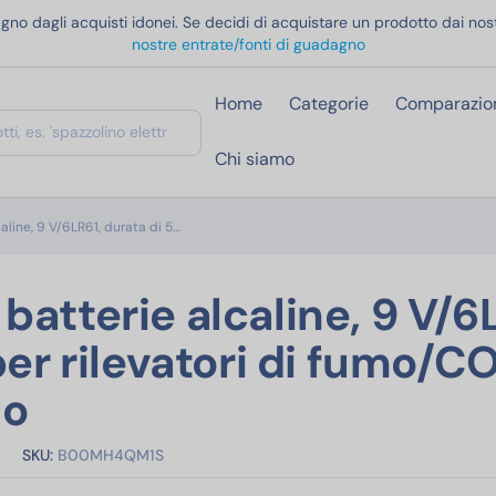
gno dagli acquisti idonei. Se decidi di acquistare un prodotto dai nost
nostre entrate/fonti di guadagno
Home
Categorie
Comparazio
Chi siamo
Amazon Basics, 8 batterie alcaline, 9 V/6LR61, durat
aline, 9 V/6LR61, durata di 5…
batterie alcaline, 9 V/6
per rilevatori di fumo/CO
io
SKU:
B00MH4QM1S