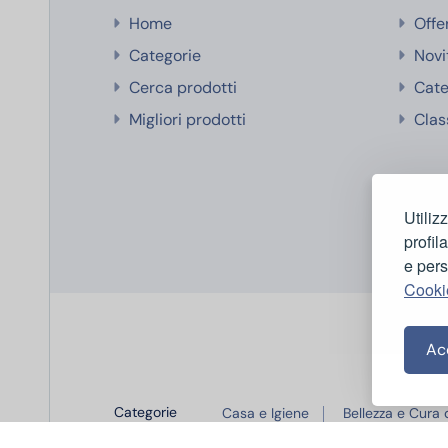
Home
Offe
Categorie
Novi
Cerca prodotti
Cate
Migliori prodotti
Clas
Utiliz
profil
e pers
Cooki
Acc
Categorie
Casa e Igiene
Bellezza e Cura
popolari