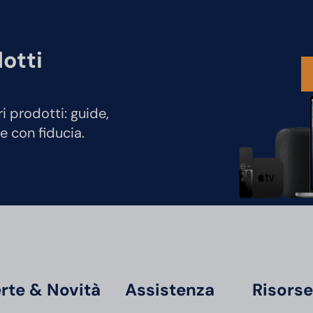
dotti
ri prodotti: guide,
e con fiducia.
rte & Novità
Assistenza
Risors