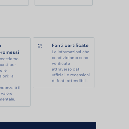
a
Fonti certificate
romessi
Le informazioni che
condividiamo sono
ccettiamo
verificate
enti per
attraverso dati
e le
ufficiali e recensioni
ioni: la
di fonti attendibili.
ndenza è il
 valore
mentale.