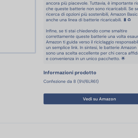
ancora più piacevole. Tuttavia, è importante r
che queste batterie non sono ricaricabili. Se se
ricerca di opzioni più sostenibili, Amazon Basic
anche una linea di batterie ricaricabili. 🔋♻️
Infine, se ti stai chiedendo come smaltire
correttamente queste batterie una volta esaur
Amazon ti guida verso il riciclaggio responsabi
un semplice link. In sintesi, le batterie Amazon
sono una scelta eccellente per chi cerca affida
e convenienza in un unico pacchetto. 🌟
Informazioni prodotto
Confezione da 8 (9V/6LR61)
Vedi su Amazon