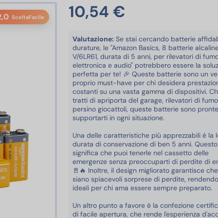
10,54 €
2,0
SceltaFacile
Valutazione:
Se stai cercando batterie affidab
durature, le "Amazon Basics, 8 batterie alcaline
V/6LR61, durata di 5 anni, per rilevatori di fum
elettronica e audio" potrebbero essere la solu
perfetta per te! 🎉 Queste batterie sono un ve
proprio must-have per chi desidera prestazio
costanti su una vasta gamma di dispositivi. Ch
tratti di apriporta del garage, rilevatori di fum
persino giocattoli, queste batterie sono pront
supportarti in ogni situazione.
Una delle caratteristiche più apprezzabili è la 
durata di conservazione di ben 5 anni. Questo
significa che puoi tenerle nel cassetto delle
emergenze senza preoccuparti di perdite di en
🚪🔥 Inoltre, il design migliorato garantisce ch
siano spiacevoli sorprese di perdite, rendendo
ideali per chi ama essere sempre preparato.
Un altro punto a favore è la confezione certifi
di facile apertura, che rende l'esperienza d'ac