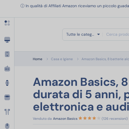
Apri menu categorie
ⓘ In qualità di Affiliati Amazon riceviamo un piccolo guada
Tutte le categorie
Home
Casa e Igiene
Amazon Basics, 8 batterie alc
Amazon Basics, 8 
durata di 5 anni, 
elettronica e aud
Venduto da
Amazon Basics
(126 recensioni)