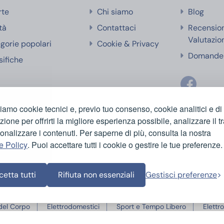
rte
Chi siamo
Blog
tà
Contattaci
Recensio
Valutazio
gorie popolari
Cookie & Privacy
Domande 
sifiche
ziamo cookie tecnici e, previo tuo consenso, cookie analitici e di
azione per offrirti la migliore esperienza possibile, analizzare il tr
onalizzare i contenuti. Per saperne di più, consulta la nostra
e Policy
. Puoi accettare tutti i cookie o gestire le tue preferenze.
etta tutti
Rifiuta non essenziali
Gestisci preferenze
 del Corpo
Elettrodomestici
Sport e Tempo Libero
Elettr