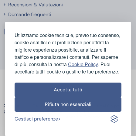
Recensioni & Valutazioni
Domande frequenti
Utilizziamo cookie tecnici e, previo tuo consenso,
cookie analitici e di profilazione per offrirti la
migliore esperienza possibile, analizzare il
traffico e personalizzare i contenuti. Per saperne
di più, consulta la nostra
Cookie Policy
. Puoi
accettare tutti i cookie o gestire le tue preferenze.
Accetta tutti
Rifiuta non essenziali
Categorie
Casa e Igiene
Bellezza e Cura del Corpo
popolari
Elettrodomestici
Sport e Tempo Libero
Elettronica
Infanzia e Giocattoli
Gestisci preferenze