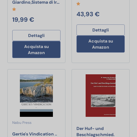
MULEVIP 200 pcs Kit irrigazione per G
Giardino,Sistema di Ir…
43,93 €
19,99 €
Dettagli
Dettagli
Acquista su
Acquista su
Amazon
Amazon
Nabu Press
Der Huf- und
Gertie's Vindication ..
Gertie's Vindication ..
Beschlagschmied.