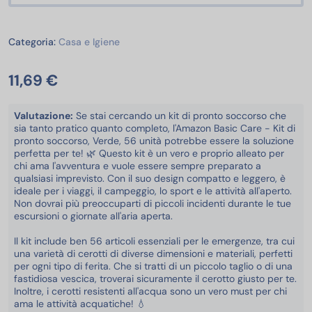
Casa e Igiene
Categoria:
Casa e Igiene
11,69 €
Valutazione:
Se stai cercando un kit di pronto soccorso che
sia tanto pratico quanto completo, l'Amazon Basic Care - Kit di
pronto soccorso, Verde, 56 unità potrebbe essere la soluzione
perfetta per te! 🌿 Questo kit è un vero e proprio alleato per
chi ama l'avventura e vuole essere sempre preparato a
qualsiasi imprevisto. Con il suo design compatto e leggero, è
ideale per i viaggi, il campeggio, lo sport e le attività all'aperto.
Non dovrai più preoccuparti di piccoli incidenti durante le tue
escursioni o giornate all'aria aperta.
Il kit include ben 56 articoli essenziali per le emergenze, tra cui
una varietà di cerotti di diverse dimensioni e materiali, perfetti
per ogni tipo di ferita. Che si tratti di un piccolo taglio o di una
fastidiosa vescica, troverai sicuramente il cerotto giusto per te.
Inoltre, i cerotti resistenti all'acqua sono un vero must per chi
ama le attività acquatiche! 💧