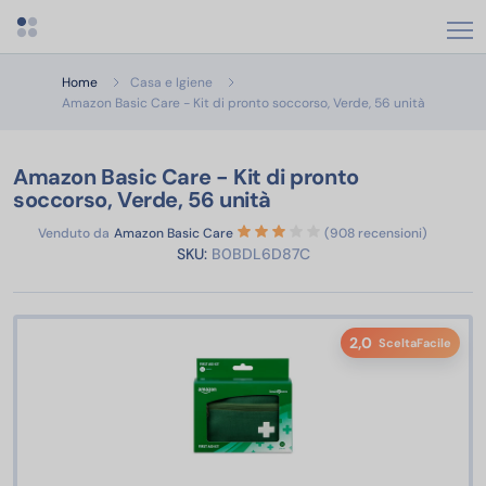
Apri menu categorie
Home
Casa e Igiene
Amazon Bas
Amazon Basic Care - Kit di pronto soccorso, Verde, 56 unità
Amazon Basic Care - Kit di pronto
soccorso, Verde, 56 unità
Venduto da
Amazon Basic Care
(908 recensioni)
SKU:
B0BDL6D87C
2,0
SceltaFacile