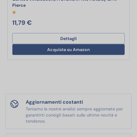
Gertie's Vindication,: A Drama In Two Acts, by G. H. Pi
Pierce
11,79 €
Dettagli
Acquista su Amazon
Aggiornamenti costanti
Teniamo le nostre analisi sempre aggiornate per
garantirti consigli basati sulle ultime novità e
tendenze.