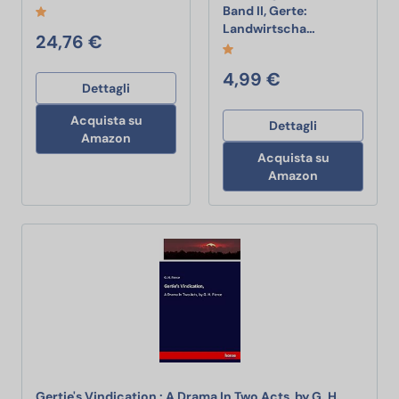
Band II, Gerte:
Der Huf- und 
Landwirtscha…
24,76 €
4,99 €
Dettagli
Acquista su
Dettagli
Amazon
Acquista su
Amazon
Gertie's Vindication,: A Drama In Two Acts, by G. H.