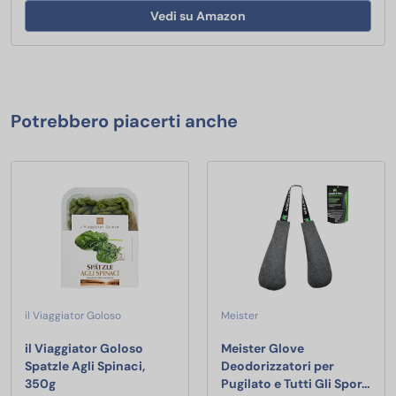
Vedi su Amazon
Potrebbero piacerti anche
il Viaggiator Goloso
Meister
il Viaggiator Goloso
Meister Glove
Spatzle Agli Spinaci,
Deodorizzatori per
il Viaggiator Goloso Spatzle Agli Spinaci, 350g
Meis
350g
Pugilato e Tutti Gli Spor…