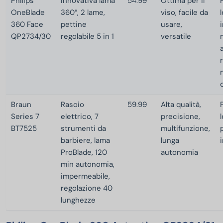
Philips
Innovativa lama
54.99
Ottima per il
OneBlade
360°, 2 lame,
viso, facile da
360 Face
pettine
usare,
QP2734/30
regolabile 5 in 1
versatile
Braun
Rasoio
59.99
Alta qualità,
Series 7
elettrico, 7
precisione,
BT7525
strumenti da
multifunzione,
barbiere, lama
lunga
ProBlade, 120
autonomia
min autonomia,
impermeabile,
regolazione 40
lunghezze