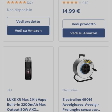
(32)
(151)
Non disponibile
14,99 €
Vedi prodotto
Vedi prodotto
Vedi su Amazon
Vedi su Amazon
JKJ
Electraline
LUXE XR Max 2 Kit Vape
Electraline 49014
Built-in 3200mAh Max
Avvolgicavo, Avvolgi-
LUXE XR Max 2 Kit Vape Built-in 3200mAh M
Electra
Output 80W AXO…
Prolunghe senza cav…