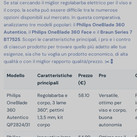
Se stai cercando il miglior regolabarba elettrico per il viso e
il corpo, la scelta può essere difficile tra le numerose
opzioni disponibili sul mercato. In questa comparativa,
analizziamo tre modelli popolari: il
Philips OneBlade 360
Autentico
, il
Philips OneBlade 360 Face
e il
Braun Series 7
BT7525
. Scopri le caratteristiche principali, i pro e i contro
di ciascun prodotto per trovare quello più adatto alle tue
esigenze, sia che tu voglia un prodotto economico, di alta
qualità o con il miglior rapporto qualità/prezzo. ✂️💈
Modello
Caratteristiche
Prezzo
Pro
principali
(€)
Philips
Regolabarba e
58.10
Versatile,
OneBlade
corpo, 3 lame
ottimo per
360
360°, pettini
viso e corpo,
Autentico
1,3,5 mm, kit
buona
a
QP2824/31
corpo
autonomia