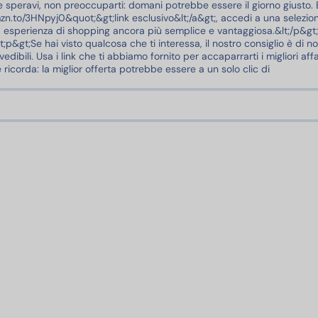
 speravi, non preoccuparti: domani potrebbe essere il giorno giusto. 
mzn.to/3HNpyj0&quot;&gt;link esclusivo&lt;/a&gt;, accedi a una selezio
a esperienza di shopping ancora più semplice e vantaggiosa.&lt;/p&gt;
;p&gt;Se hai visto qualcosa che ti interessa, il nostro consiglio è di n
ibili. Usa i link che ti abbiamo fornito per accaparrarti i migliori affa
ricorda: la miglior offerta potrebbe essere a un solo clic di