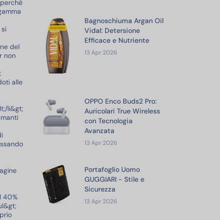
o perché
a gamma
 Argan Oil
Bagnoschiuma Argan Oil
Ba
 si
ione
Vidal: Detersione
Vi
triente
Efficace e Nutriente
Ef
one del
13 Apr 2026
13
r non
;
oti alle
ds2 Pro:
OPPO Enco Buds2 Pro:
OP
;/li&gt;
ue Wireless
Auricolari True Wireless
Au
amanti
ia
con Tecnologia
co
Avanzata
A
i
13 Apr 2026
13
passando
Uomo
Portafoglio Uomo
Po
pagine
ile e
GUGGIARI - Stile e
GU
Sicurezza
Si
al 40%
13 Apr 2026
13
ul&gt;
prio