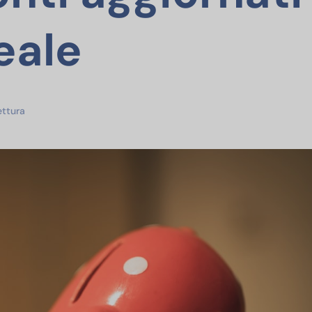
eale
ettura