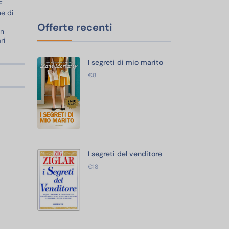
E
ne di
Offerte recenti
on
ri
I segreti di mio marito
€8
I segreti del venditore
€18