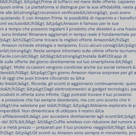
i&lt;/h2&gt; &lt;p&gt;Prima di tuffarci nel mare delle offerte, capiam
quisti online. La piattaforma si distingue per la sua affidabilità, vast
azie alle &lt;strong&gt;recensioni verificate&lt;/strong&gt;, puoi avere
Bagnoschiuma
quistando. E con Amazon Prime, le possibilità di risparmio e i benefici
Vidal: Deters
onti esclusivi&lt;/h3&gt; &lt;p&gt;Amazon è famoso per le sue
Efficace e Nu
ni a tempo che possono regalarti il prodotto che desideri a una frazi
13 Apr 2026
e sono limitate! Rimanere aggiornati in tempo reale è fondamentale pe
/p&gt; &lt;h2&gt;Come trovare le migliori offerte Amazon&lt;/h2&gt;
i Amazon richiede strategia e tempismo. Ecco alcuni consigli:&lt;/p&gt
etter&lt;/strong&gt;: Resta sempre informato sulle ultime offerte iscrivend
acile.com.&lt;/li&gt; &lt;li&gt;&lt;strong&gt;Installa l&#039;app di
e sulle offerte del giorno direttamente sul tuo smartphone.&lt;/li&gt;
OPPO Enco Bu
rong&gt;: Molte occasioni vengono condivise anche sui social network.&lt
Auricolari Tr
erdere&lt;/h3&gt; &lt;p&gt;Ogni giorno Amazon riserva sorprese per gli 
con Tecnolog
ti di oggi che puoi trovare cliccando su &lt;a
Avanzata
link&lt;/a&gt;. Ricorda, gli sconti si aggiornano continuamente, quind
13 Apr 2026
 volo&lt;/h2&gt; &lt;p&gt;Dagli elettrodomestici ai gadget tecnologici, 
 prodotti in offerta sono infinite. Oggi potresti trovare il tuo prossimo
a a pressione che hai sempre desiderato, ma con uno sconto che ti
Portafoglio 
;h3&gt;Una selezione per te&lt;/h3&gt; &lt;p&gt;Abbiamo esplorato le 
erdibili. Non dimenticare di utilizzare il nostro &lt;a
GUGGIARI - St
affiliazione&lt;/a&gt; per accedere direttamente agli sconti:&lt;/p&gt;
Sicurezza
 del 30%.&lt;/li&gt; &lt;li&gt;Cuffie wireless con riduzione del rumore 
13 Apr 2026
op a metà prezzo – preparati per il tuo prossimo viaggio!&lt;/li&gt; &lt;/
t;/h2&gt; &lt;p&gt;Gli sconti su Amazon sono sempre in movimento, pro