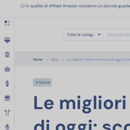
Apri menu categorie
ⓘ In qualità di Affiliati Amazon riceviamo un piccolo guada
Tutte le categorie
Home
Blog
Le migliori offerte Amazon di oggi: sco
Notizie
Le miglior
di oggi: sc