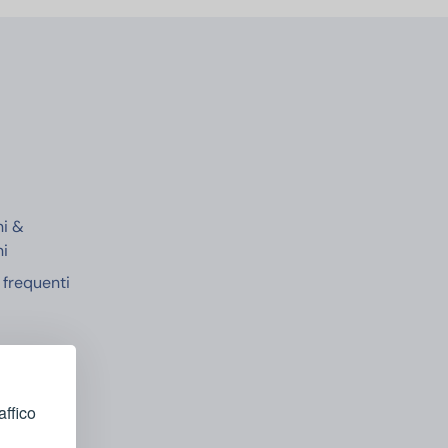
e
ni &
ni
frequenti
affico