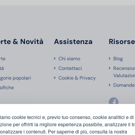
rte & Novità
Assistenza
Risors
rte
Chi siamo
Blog
tà
Contattaci
Recensio
Valutazio
gorie popolari
Cookie & Privacy
Domande 
sifiche
ziamo cookie tecnici e, previo tuo consenso, cookie analitici e di
azione per offrirti la migliore esperienza possibile, analizzare il tr
onalizzare i contenuti. Per saperne di più, consulta la nostra