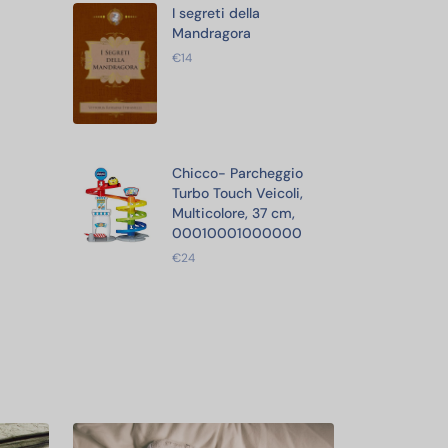
I segreti della
Mandragora
€14
Chicco- Parcheggio
Turbo Touch Veicoli,
Multicolore, 37 cm,
00010001000000
€24