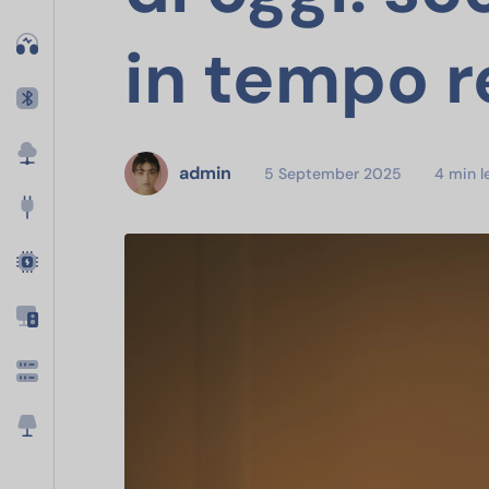
in tempo r
admin
5 September 2025
4 min l