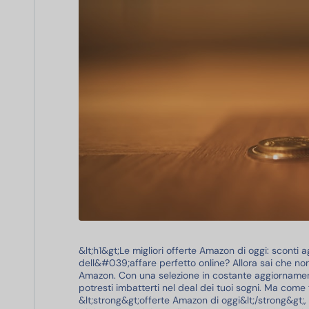
&lt;h1&gt;Le migliori offerte Amazon di oggi: sconti 
dell&#039;affare perfetto online? Allora sai che no
Amazon. Con una selezione in costante aggiornament
potresti imbatterti nel deal dei tuoi sogni. Ma come
&lt;strong&gt;offerte Amazon di oggi&lt;/strong&gt;,