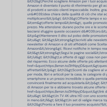
&lt;h2&gt;Perché scegliere Amazon per i tuoi acquist
Amazon è diventato il punto di riferimento per gli ac
di prodotti e servizio clienti impeccabile. Inoltre, gr
un&#039;idea chiara della qualità di ciò che stai ac
moltiplicano!&lt;/p&gt; &lt;h3&gt;Offerte lampo e sc
&lt;em&gt;offerte lampo&lt;/em&gt;, quelle promozio
prezzo. Ma attenzione: durano poche ore e le scort
lasciarsi sfuggire queste occasioni d&#039;oro.&lt;
&lt;p&gt;Mantenere il dito sul polso delle promozion
&lt;ul&gt; &lt;li&gt;&lt;strong&gt;Iscriviti alle newsl
newsletter di Amazon e di siti affidabili come SceltaF
Amazon&lt;/strong&gt;: Ricevi notifiche in tempo real
&lt;li&gt;&lt;strong&gt;Segui le pagine social&lt;/st
&lt;/ul&gt; &lt;h3&gt;Le offerte di oggi: cosa non p
del risparmio. Ecco alcune delle offerte più allettan
href=&quot;https://amzn.to/3HNpyj0&quot;&gt;questo 
affrettati!&lt;/p&gt; &lt;h2&gt;Sconti da cogliere al
per moda, libri e articoli per la casa, le categorie di
smartphone a un prezzo incredibile o quella pentol
convincerà finalmente ad acquistarla.&lt;/p&gt; &lt
di Amazon per te e abbiamo trovato alcune offerte imp
href=&quot;https://amzn.to/3HNpyj0&quot;&gt;link di 
&lt;ul&gt; &lt;li&gt;Un TV 4K ultra HD con uno sconto
in meno.&lt;/li&gt; &lt;li&gt;Un set di valigie marca t
&lt;h2&gt;Pronto a fare il tuo prossimo acquisto?&l