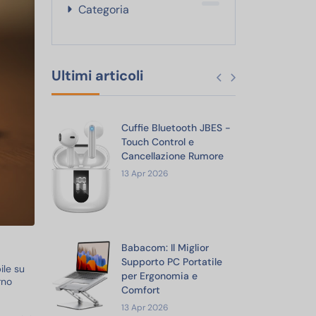
Categoria
Ultimi articoli
oth JBES -
Cuffie Bluetooth JBES -
Cu
l e
Touch Control e
To
e Rumore
Cancellazione Rumore
Ca
13 Apr 2026
13
iglior
Babacom: Il Miglior
Ba
ortatile
Supporto PC Portatile
Su
ile su
a e
per Ergonomia e
pe
rno
Comfort
C
13 Apr 2026
13