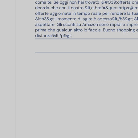
come te. Se oggi non hai trovato l&#039;offerta che
ricorda che con il nostro &lt;a href=&quot;https://a
offerte aggiornate in tempo reale per rendere la tu
&lt;h3&gt;Il momento di agire è adesso&lt;/h3&gt; &lt
aspettare. Gli sconti su Amazon sono rapidi e impreved
prima che qualcun altro lo faccia. Buono shopping e 
distanza!&lt;/p&gt;